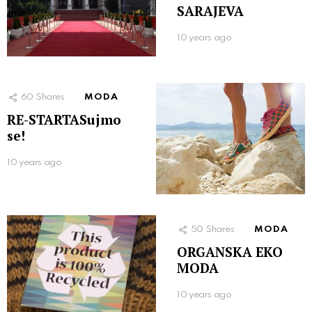
SARAJEVA
10 years ago
60
Shares
MODA
RE-STARTASujmo
se!
10 years ago
50
Shares
MODA
ORGANSKA EKO
MODA
10 years ago