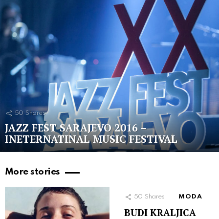
50
Shares
JAZZ FEST SARAJEVO 2016 –
INETERNATINAL MUSIC FESTIVAL
More stories
50
Shares
MODA
BUDI KRALJICA