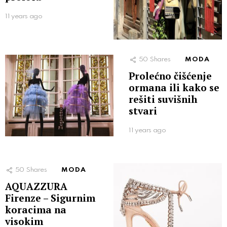
11 years ago
50
Shares
MODA
Prolećno čišćenje
ormana ili kako se
rešiti suvišnih
stvari
11 years ago
50
Shares
MODA
AQUAZZURA
Firenze – Sigurnim
koracima na
visokim