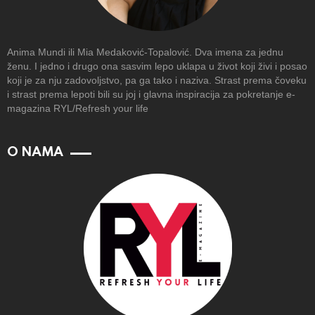
Anima Mundi ili Mia Medaković-Topalović. Dva imena za jednu
ženu. I jedno i drugo ona sasvim lepo uklapa u život koji živi i posao
koji je za nju zadovoljstvo, pa ga tako i naziva. Strast prema čoveku
i strast prema lepoti bili su joj i glavna inspiracija za pokretanje e-
magazina RYL/Refresh your life
O NAMA