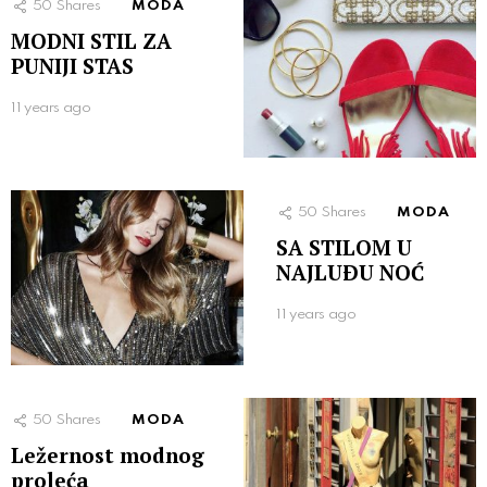
50
Shares
MODA
MODNI STIL ZA
PUNIJI STAS
11 years ago
50
Shares
MODA
SA STILOM U
NAJLUÐU NOĆ
11 years ago
50
Shares
MODA
Ležernost modnog
proleća