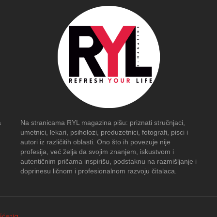
a
Na stranicama RYL magazina pišu: priznati stručnjaci,
umetnici, lekari, psiholozi, preduzetnici, fotografi, pisci i
autori iz različitih oblasti. Ono što ih povezuje nije
profesija, već želja da svojim znanjem, iskustvom i
autentičnim pričama inspirišu, podstaknu na razmišljanje i
doprinesu ličnom i profesionalnom razvoju čitalaca.
išćenja
.