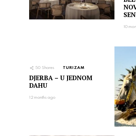
NOV
SEN
10 mon
50
Shares
TURIZAM
DJERBA – U JEDNOM
DAHU
12 months ago