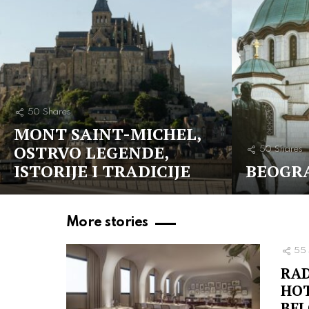
50
Shares
MONT SAINT-MICHEL,
OSTRVO LEGENDE,
50
Shares
ISTORIJE I TRADICIJE
BEOGRA
More stories
55
RAD
HOT
BEL