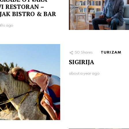
I RESTORAN –
JAK BISTRO & BAR
ths ago
50
Shares
TURIZAM
SIGIRIJA
about a year ago