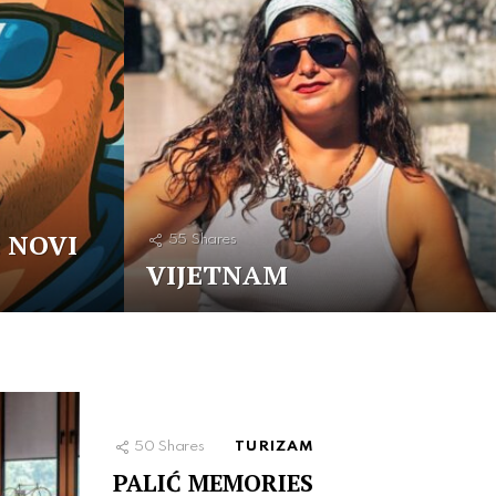
 NOVI
55
Shares
VIJETNAM
50
Shares
TURIZAM
PALIĆ MEMORIES