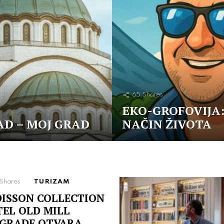
65
Shares
EKO-GROFOVIJA:
D – MOJ GRAD
NAČIN ŽIVOTA
Shares
TURIZAM
ISSON COLLECTION
EL OLD MILL
GRADE OTVARA