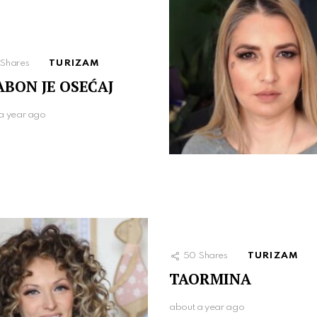
Shares
TURIZAM
ABON JE OSEĆAJ
a year ago
50
Shares
TURIZAM
TAORMINA
about a year ago