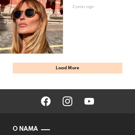
2 years ago
Load More
facebook
instagram
youtube
O NAMA