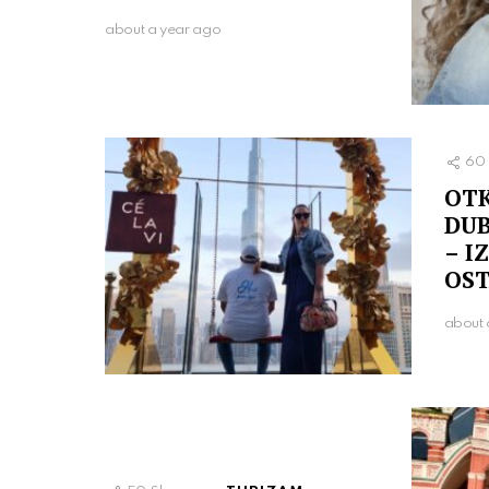
about a year ago
60
OTK
DUB
– I
OST
about 