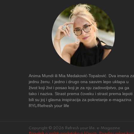
Anima Mundi ili Mia Medaković-Topalović. Dva imena z
jednu ženu. I jedno i drugo ona sasvim lepo uklapa u
život koji živi i posao koji je za nju zadovoljstvo, pa ga
tako i naziva. Strast prema čoveku i strast prema lepoti
bili su joj i glavna inspiracija za pokretanje e-magazina
RYL/Refresh your life
Copyright © 2026 Refresh your life, e-Magazine.
Pravilnik o zaštiti podataka o ličnosti
.
Pravila i uslovi kor