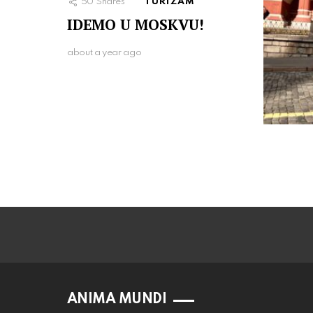
50
Shares
TURIZAM
IDEMO U MOSKVU!
about a year ago
ANIMA MUNDI