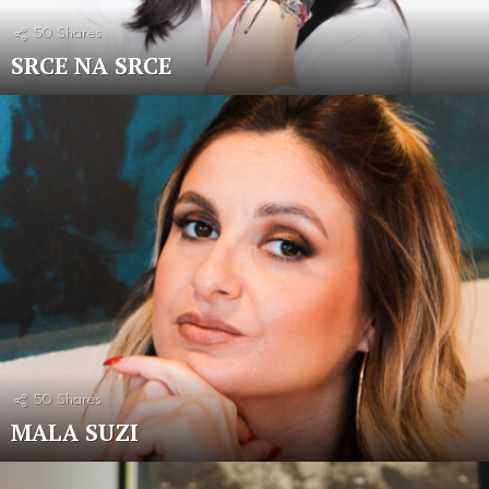
50
Shares
SRCE NA SRCE
50
Shares
MALA SUZI