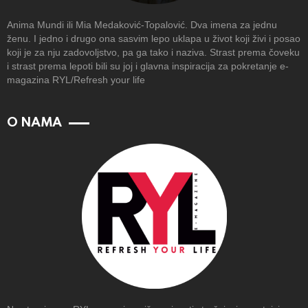
Anima Mundi ili Mia Medaković-Topalović. Dva imena za jednu
ženu. I jedno i drugo ona sasvim lepo uklapa u život koji živi i posao
koji je za nju zadovoljstvo, pa ga tako i naziva. Strast prema čoveku
i strast prema lepoti bili su joj i glavna inspiracija za pokretanje e-
magazina RYL/Refresh your life
O NAMA