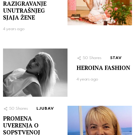
RAZIGRAVANJE
UNUTRAŠNJEG
SJAJA ŽENE
4 years ago
50
Shares
STAV
HEROINA FASHION
4 years ago
50
Shares
LJUBAV
PROMENA
UVERENJA O
SOPSTVENOJ