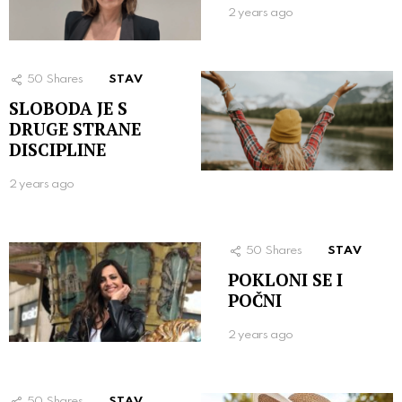
2 years ago
50
Shares
STAV
SLOBODA JE S
DRUGE STRANE
DISCIPLINE
2 years ago
50
Shares
STAV
POKLONI SE I
POČNI
2 years ago
50
Shares
STAV