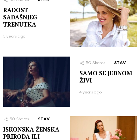
RADOST
SADAŠNJEG
TRENUTKA
3 years ago
50
Shares
STAV
SAMO SE JEDNOM
ŽIVI
4 years ago
50
Shares
STAV
ISKONSKA ŽENSKA
PRIRODA ILI