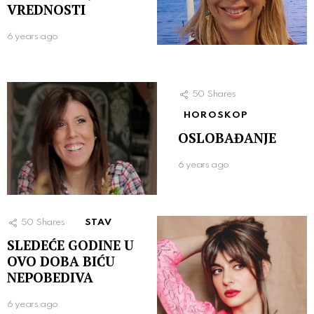
VREDNOSTI
6 years ago
50
Shares
HOROSKOP
OSLOBAĐANJE
6 years ago
50
Shares
STAV
SLEDEĆE GODINE U
OVO DOBA BIĆU
NEPOBEDIVA
6 years ago