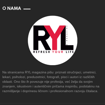
O NAMA
Na stranicama RYL magazina pišu: priznati stručnjaci, umetnici,
lekari, psiholozi, preduzetnici, fotografi, pisci i autori iz različitih
oblasti. Ono što ih povezuje nije profesija, već želja da svojim
znanjem, iskustvom i autentičnim pričama inspirišu, podstaknu na
razmišljanje i doprinesu ličnom i profesionalnom razvoju čitalaca.