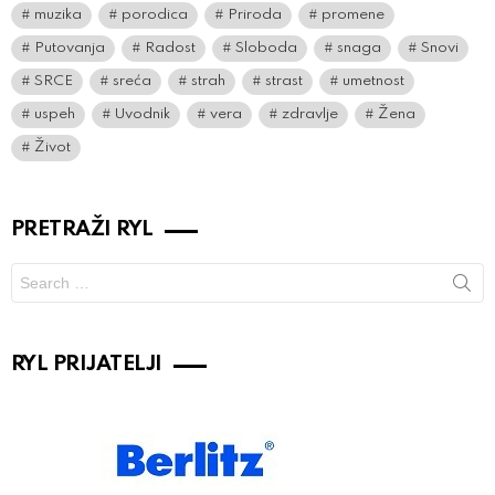
muzika
porodica
Priroda
promene
Putovanja
Radost
Sloboda
snaga
Snovi
SRCE
sreća
strah
strast
umetnost
uspeh
Uvodnik
vera
zdravlje
Žena
Život
PRETRAŽI RYL
Search
for:
RYL PRIJATELJI