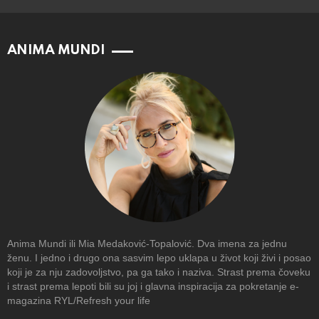
ANIMA MUNDI
Anima Mundi ili Mia Medaković-Topalović. Dva imena za jednu
ženu. I jedno i drugo ona sasvim lepo uklapa u život koji živi i posao
koji je za nju zadovoljstvo, pa ga tako i naziva. Strast prema čoveku
i strast prema lepoti bili su joj i glavna inspiracija za pokretanje e-
magazina RYL/Refresh your life