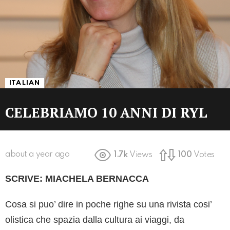
ITALIAN
CELEBRIAMO 10 ANNI DI RYL
about a year ago
1.7k
Views
100
Votes
SCRIVE: MIACHELA BERNACCA
Cosa si puo’ dire in poche righe su una rivista cosi’
olistica che spazia dalla cultura ai viaggi, da