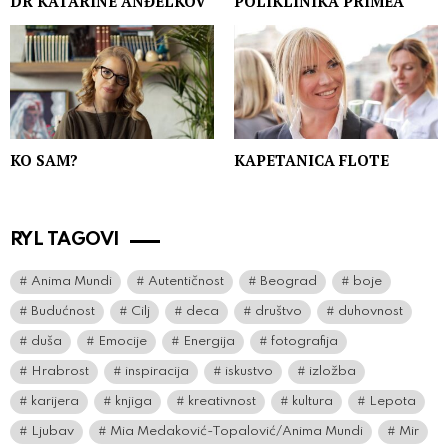
DR KATARINE ANĐELKOV
POLIKLINIKA PRIMEA
KO SAM?
KAPETANICA FLOTE
RYL TAGOVI
Anima Mundi
Autentičnost
Beograd
boje
Budućnost
Cilj
deca
društvo
duhovnost
duša
Emocije
Energija
fotografija
Hrabrost
inspiracija
iskustvo
izložba
karijera
knjiga
kreativnost
kultura
Lepota
Ljubav
Mia Medaković-Topalović/Anima Mundi
Mir