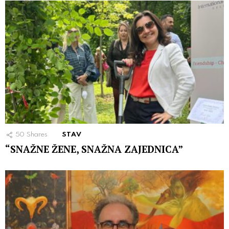
50
Shares
STAV
“SNAŽNE ŽENE, SNAŽNA ZAJEDNICA”