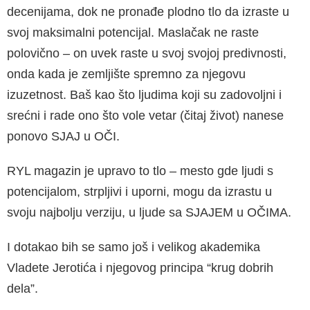
decenijama, dok ne pronađe plodno tlo da izraste u
svoj maksimalni potencijal. Maslačak ne raste
polovično – on uvek raste u svoj svojoj predivnosti,
onda kada je zemljište spremno za njegovu
izuzetnost. Baš kao što ljudima koji su zadovoljni i
srećni i rade ono što vole vetar (čitaj život) nanese
ponovo SJAJ u OČI.
RYL magazin je upravo to tlo – mesto gde ljudi s
potencijalom, strpljivi i uporni, mogu da izrastu u
svoju najbolju verziju, u ljude sa SJAJEM u OČIMA.
I dotakao bih se samo još i velikog akademika
Vladete Jerotića i njegovog principa “krug dobrih
dela”.