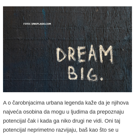
A o čarobnjacima urbana legenda kaže da je njihova
najveća osobina da mogu u ljudima da prepoznaju
potencijal čak i kada ga niko drugi ne vidi. Oni taj
potencijal neprimetno razvijaju, baš kao što se u