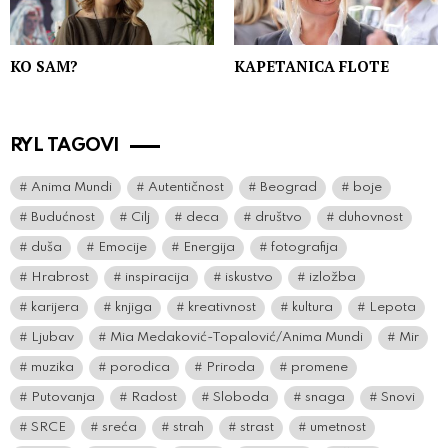
KO SAM?
KAPETANICA FLOTE
RYL TAGOVI
Anima Mundi
Autentičnost
Beograd
boje
Budućnost
Cilj
deca
društvo
duhovnost
duša
Emocije
Energija
fotografija
Hrabrost
inspiracija
iskustvo
izložba
karijera
knjiga
kreativnost
kultura
Lepota
Ljubav
Mia Medaković-Topalović/Anima Mundi
Mir
muzika
porodica
Priroda
promene
Putovanja
Radost
Sloboda
snaga
Snovi
SRCE
sreća
strah
strast
umetnost