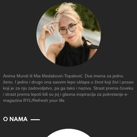
Anima Mundi ili Mia Medaković-Topalović. Dva imena za jednu
ženu. I jedno i drugo ona sasvim lepo uklapa u život koji živi i posao
koji je za nju zadovoljstvo, pa ga tako i naziva. Strast prema čoveku
i strast prema lepoti bili su joj i glavna inspiracija za pokretanje e-
magazina RYL/Refresh your life
O NAMA