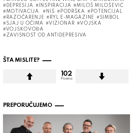
DEPRESIJA
INSPIRACIJA
MILOŠ MILOŠEVIĆ
MOTIVACIJA.
NIŠ
PODRŠKA
POTENCIJAL
RAZOČARENJE
RYL E-MAGAZINE
SIMBOL
SJAJ U OČIMA
VIZIONAR
VOJSKA
VOJSKOVOĐA
ZAVISNOST OD ANTIDEPRESIVA
ŠTA MISLITE?
102
Poena
PREPORUČUJEMO