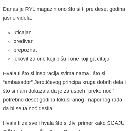
Danas je RYL magazin ono što si ti pre deset godina
jasno videla:
uticajan
predivan
prepoznat
lekovit za one koji pišu i one koji ga čitaju
Hvala ti što si inspiracija svima nama i što si
“ambasador” Jerotićevog principa kruga dobrih dela i
što si nam dokazala da je za uspeh “preko noći”
potrebno deset godina fokusiranog i napornog rada
da bi se ta noć desila.
Hvala ti za sve i hvala što si živi primer kako SIJAJU