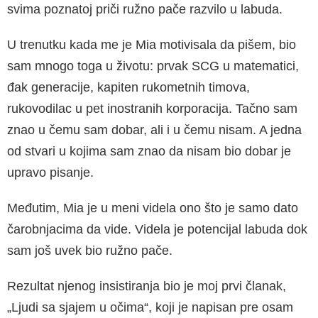
svima poznatoj priči ružno pače razvilo u labuda.
U trenutku kada me je Mia motivisala da pišem, bio
sam mnogo toga u životu: prvak SCG u matematici,
đak generacije, kapiten rukometnih timova,
rukovodilac u pet inostranih korporacija. Tačno sam
znao u čemu sam dobar, ali i u čemu nisam. A jedna
od stvari u kojima sam znao da nisam bio dobar je
upravo pisanje.
Međutim, Mia je u meni videla ono što je samo dato
čarobnjacima da vide. Videla je potencijal labuda dok
sam još uvek bio ružno pače.
Rezultat njenog insistiranja bio je moj prvi članak,
„Ljudi sa sjajem u očima“, koji je napisan pre osam