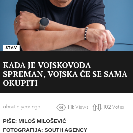
STAV
KADA JE VOJSKOVOĐA
SPREMAN, VOJSKA ĆE SE SAMA
OKUPITI
about a year ago
1.1k
Views
102
Votes
PIŠE: MILOŠ MILOŠEVIĆ
FOTOGRAFIJA: SOUTH AGENCY