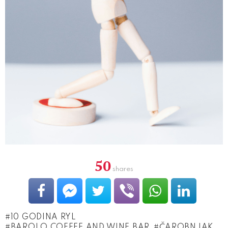
50
shares
10 GODINA RYL
BAROLO COFFEE AND WINE BAR
ČAROBNJAK