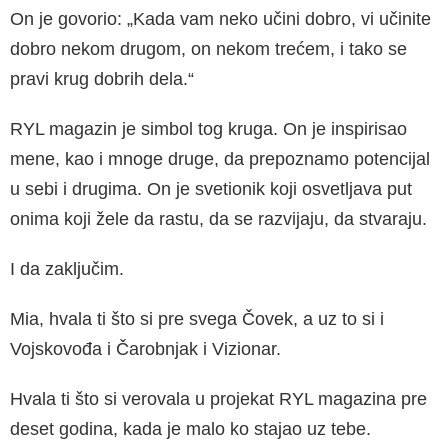
On je govorio: „Kada vam neko učini dobro, vi učinite
dobro nekom drugom, on nekom trećem, i tako se
pravi krug dobrih dela.“
RYL magazin je simbol tog kruga. On je inspirisao
mene, kao i mnoge druge, da prepoznamo potencijal
u sebi i drugima. On je svetionik koji osvetljava put
onima koji žele da rastu, da se razvijaju, da stvaraju.
I da zaključim.
Mia, hvala ti što si pre svega Čovek, a uz to si i
Vojskovođa i Čarobnjak i Vizionar.
Hvala ti što si verovala u projekat RYL magazina pre
deset godina, kada je malo ko stajao uz tebe.