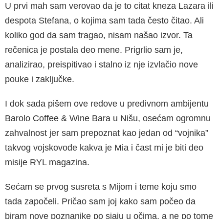
U prvi mah sam verovao da je to citat kneza Lazara ili
despota Stefana, o kojima sam tada često čitao. Ali
koliko god da sam tragao, nisam našao izvor. Ta
rečenica je postala deo mene. Prigrlio sam je,
analizirao, preispitivao i stalno iz nje izvlačio nove
pouke i zaključke.
I dok sada pišem ove redove u predivnom ambijentu
Barolo Coffee & Wine Bara u Nišu, osećam ogromnu
zahvalnost jer sam prepoznat kao jedan od “vojnika”
takvog vojskovođe kakva je Mia i čast mi je biti deo
misije RYL magazina.
Sećam se prvog susreta s Mijom i teme koju smo
tada započeli. Pričao sam joj kako sam počeo da
biram nove poznanike po sjaju u očima, a ne po tome