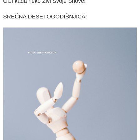
OČI kada neko Živi Svoje Snove!
SREĆNA DESETOGODIŠNJICA!