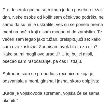
Pre desetak godina sam imao jedan posebno težak
dan. Neke osobe od kojih sam očekivao podršku ne
samo da su mi je uskratile, već su se ponele prema
meni na način koji nisam mogao ni da zamislim. Te
večeri sam legao jako tužan, preispitujući se: kako
sam ovo zaslužio. Zar nisam uvek bio tu za njih?
Kako su mi mogli ovo uraditi? U toj bujici misli,
osećao sam razočaranje, pa čak i izdaju.
Sutradan sam se probudio s rečenicom koja je
odzvanjala u meni, glasna i jasna, skoro opipljiva:
„Kada je vojskovođa spreman, vojska će se sama
okupiti.“