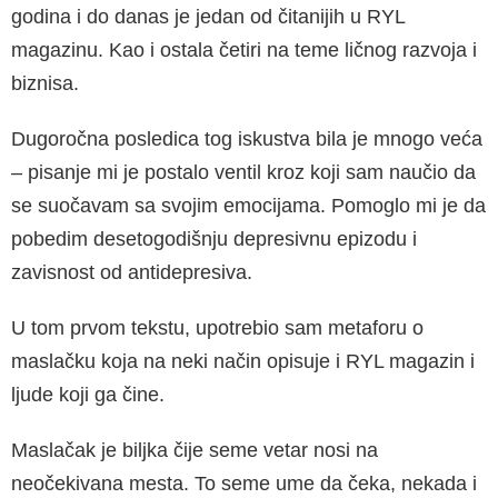
godina i do danas je jedan od čitanijih u RYL
magazinu. Kao i ostala četiri na teme ličnog razvoja i
biznisa.
Dugoročna posledica tog iskustva bila je mnogo veća
– pisanje mi je postalo ventil kroz koji sam naučio da
se suočavam sa svojim emocijama. Pomoglo mi je da
pobedim desetogodišnju depresivnu epizodu i
zavisnost od antidepresiva.
U tom prvom tekstu, upotrebio sam metaforu o
maslačku koja na neki način opisuje i RYL magazin i
ljude koji ga čine.
Maslačak je biljka čije seme vetar nosi na
neočekivana mesta. To seme ume da čeka, nekada i