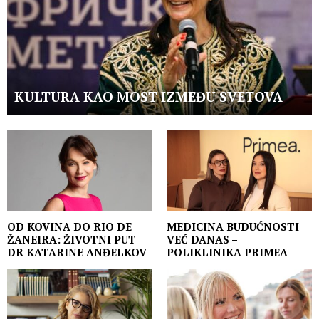
KULTURA KAO MOST IZMEĐU SVETOVA
OD KOVINA DO RIO DE
MEDICINA BUDUĆNOSTI
ŽANEIRA: ŽIVOTNI PUT
VEĆ DANAS –
DR KATARINE ANĐELKOV
POLIKLINIKA PRIMEA