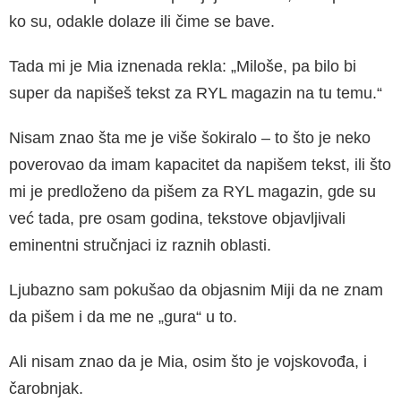
ko su, odakle dolaze ili čime se bave.
Tada mi je Mia iznenada rekla: „Miloše, pa bilo bi
super da napišeš tekst za RYL magazin na tu temu.“
Nisam znao šta me je više šokiralo – to što je neko
poverovao da imam kapacitet da napišem tekst, ili što
mi je predloženo da pišem za RYL magazin, gde su
već tada, pre osam godina, tekstove objavljivali
eminentni stručnjaci iz raznih oblasti.
Ljubazno sam pokušao da objasnim Miji da ne znam
da pišem i da me ne „gura“ u to.
Ali nisam znao da je Mia, osim što je vojskovođa, i
čarobnjak.