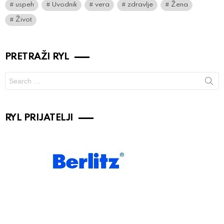
uspeh
Uvodnik
vera
zdravlje
Žena
Život
PRETRAŽI RYL
Search
for:
RYL PRIJATELJI