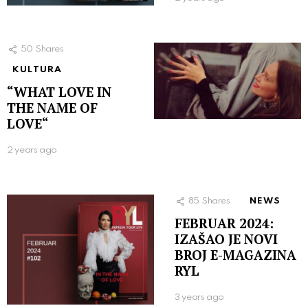
50
Shares
KULTURA
“WHAT LOVE IN
THE NAME OF
LOVE“
2 years ago
85
Shares
NEWS
FEBRUAR 2024:
IZAŠAO JE NOVI
BROJ E-MAGAZINA
RYL
3 years ago