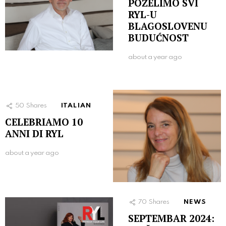
POŽELIMO SVI
RYL-U
BLAGOSLOVENU
BUDUĆNOST
about a year ago
50
Shares
ITALIAN
CELEBRIAMO 10
ANNI DI RYL
about a year ago
70
Shares
NEWS
SEPTEMBAR 2024: