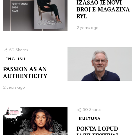
IZAŠAO JE NOVI
BROJ E-MAGAZINA
RYL
2 years ago
50
Shares
ENGLISH
PASSION AS AN
AUTHENTICITY
2 years ago
50
Shares
KULTURA
PONTA LOPUD