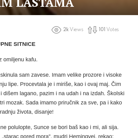
JIM LASTAMA
2k
Views
101
Votes
UPNE SITNICE
z omiljenu kafu.
a skinula sam zavese. Imam velike prozore i visoke
ju lipe. Procevtala je i miriše, kao i ovaj maj. Čim
i dišem lagano, pazim i na udah i na izdah. Školski
etri mozak. Sada imamo priručnik za sve, pa i kako
adnju života, disanje!
e polulopte, Sunce se bori baš kao i mi, ali sija.
iji „starac pored mora”, mudri Hemingvej, rekao: