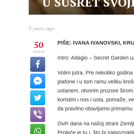
U SUSRET SVO
5 years ago
50
PIŠE: IVANA IVANOVSKI, KR
shares
Intro: Adagio – Secret Garden u
Volim jutra. Pre nekoliko godin
plafone i u tom ramu veliku krošn
ustanem, otvorim prozore širom 
koristim i nos i usta, pomaže, v
da pravilno obavljamo primarnu r
Ovih dana na našoj strani Zemljin
Proleće je tu i, što bi najpoznat