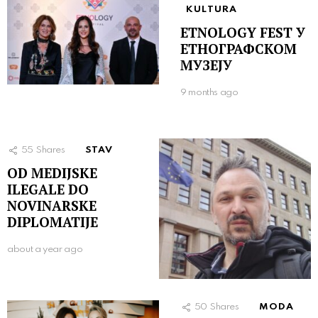
KULTURA
ETNOLOGY FEST У
ЕТНОГРАФСКОМ
МУЗЕЈУ
9 months ago
55
Shares
STAV
ОD MEDIJSKE
ILEGALE DO
NOVINARSKE
DIPLOMATIJE
about a year ago
50
Shares
MODA