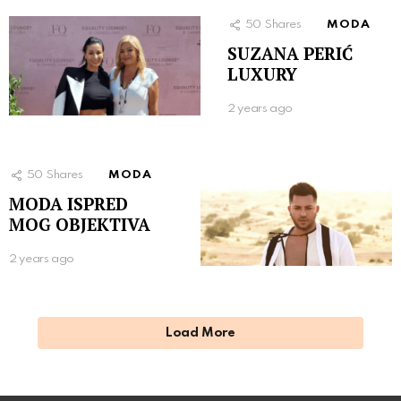
50
Shares
MODA
SUZANA PERIĆ
LUXURY
2 years ago
50
Shares
MODA
MODA ISPRED
MOG OBJEKTIVA
2 years ago
Load More