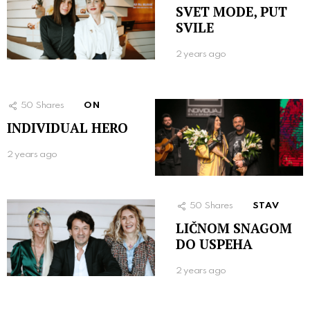
SVET MODE, PUT
SVILE
2 years ago
50
Shares
ON
INDIVIDUAL HERO
2 years ago
50
Shares
STAV
LIČNOM SNAGOM
DO USPEHA
2 years ago