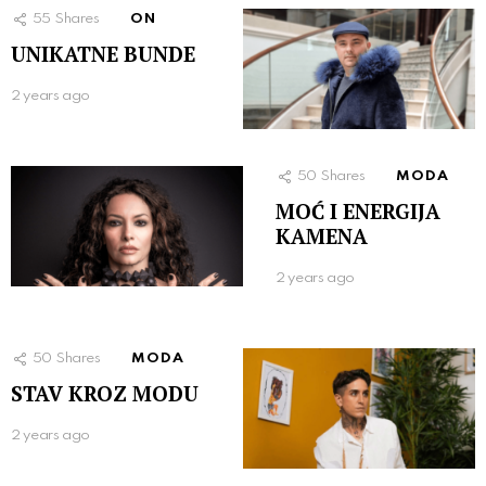
55
Shares
ON
UNIKATNE BUNDE
2 years ago
50
Shares
MODA
MOĆ I ENERGIJA
KAMENA
2 years ago
50
Shares
MODA
STAV KROZ MODU
2 years ago