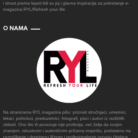
i strast prema lepoti bili su joj i glavna inspiracija za pokretanje e-
magazina RYL/Refresh your life
O NAMA
Na stranicama RYL magazina pišu: priznati stručnjaci, umetnici,
lekari, psiholozi, preduzetnici, fotografi, pisci i autori iz različitih
oblasti. Ono što ih povezuje nije profesija, već želja da svojim
znanjem, iskustvom i autentičnim pričama inspirišu, podstaknu na
razmišljanje i doprinesu ličnom i profesionalnom razvoju čitalaca.