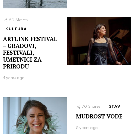
50
Shares
KULTURA
ARTLINK FESTIVAL
– GRADOVI,
FESTIVALI,
UMETNICI ZA
PRIRODU
4 years ago
70
Shares
STAV
MUDROST VODE
5 years ago