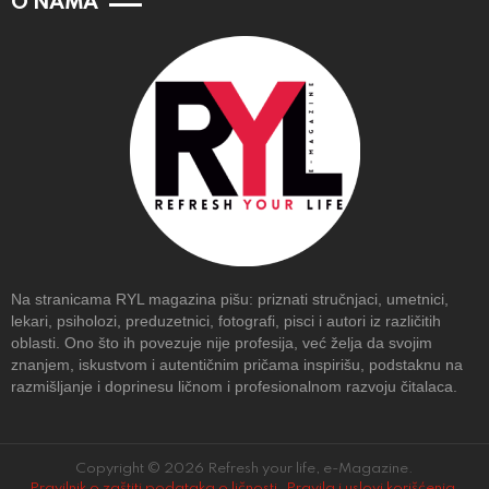
O NAMA
Na stranicama RYL magazina pišu: priznati stručnjaci, umetnici,
lekari, psiholozi, preduzetnici, fotografi, pisci i autori iz različitih
oblasti. Ono što ih povezuje nije profesija, već želja da svojim
znanjem, iskustvom i autentičnim pričama inspirišu, podstaknu na
razmišljanje i doprinesu ličnom i profesionalnom razvoju čitalaca.
Copyright © 2026 Refresh your life, e-Magazine.
Pravilnik o zaštiti podataka o ličnosti
.
Pravila i uslovi korišćenja
.