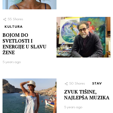
55
Shares
KULTURA
BOJOM DO
SVETLOSTI I
ENERGIJE U SLAVU
ŽENE
5 years ago
50
Shares
STAV
ZVUK TIŠINE,
NAJLEPŠA MUZIKA
5 years ago