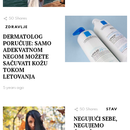
50
Shares
ZDRAVLJE
DERMATOLOG
PORUČUJE: SAMO
ADEKVATNOM
NEGOM MOŽETE
SAČUVATI KOŽU
TOKOM
LETOVANJA
5 years ago
50
Shares
STAV
NEGUJUĆI SEBE,
NEGUJEMO