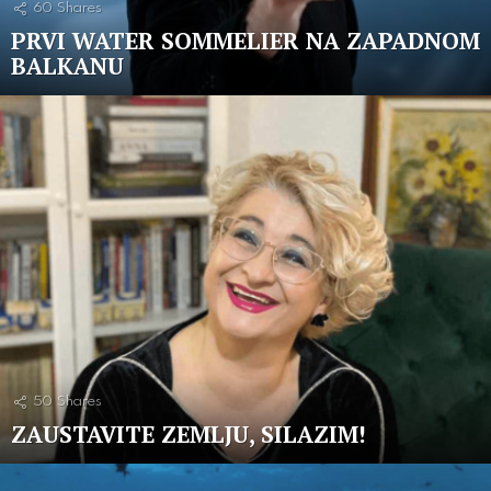
60
Shares
PRVI WATER SOMMELIER NA ZAPADNOM
BALKANU
50
Shares
ZAUSTAVITE ZEMLJU, SILAZIM!