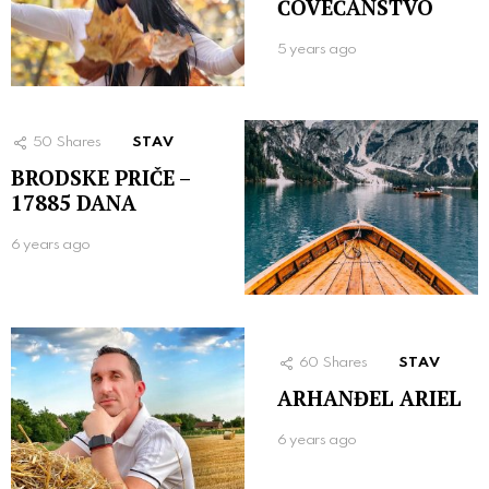
ČOVEČANSTVO
5 years ago
50
Shares
STAV
BRODSKE PRIČE –
17885 DANA
6 years ago
60
Shares
STAV
ARHANĐEL ARIEL
6 years ago