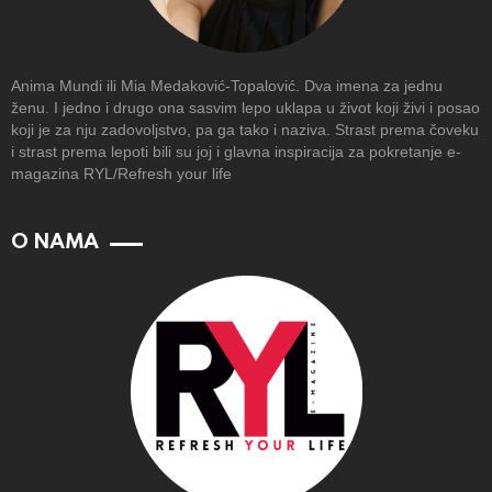
Anima Mundi ili Mia Medaković-Topalović. Dva imena za jednu
ženu. I jedno i drugo ona sasvim lepo uklapa u život koji živi i posao
koji je za nju zadovoljstvo, pa ga tako i naziva. Strast prema čoveku
i strast prema lepoti bili su joj i glavna inspiracija za pokretanje e-
magazina RYL/Refresh your life
O NAMA