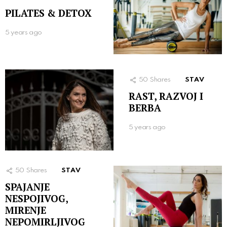
PILATES & DETOX
5 years ago
50
Shares
STAV
RAST, RAZVOJ I
BERBA
5 years ago
50
Shares
STAV
SPAJANJE
NESPOJIVOG,
MIRENJE
NEPOMIRLJIVOG