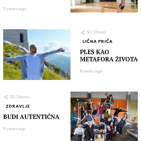
5 years ago
50
Shares
LIČNA PRIČA
PLES KAO
METAFORA ŽIVOTA
8 years ago
50
Shares
ZDRAVLJE
BUDI AUTENTIČNA
9 years ago