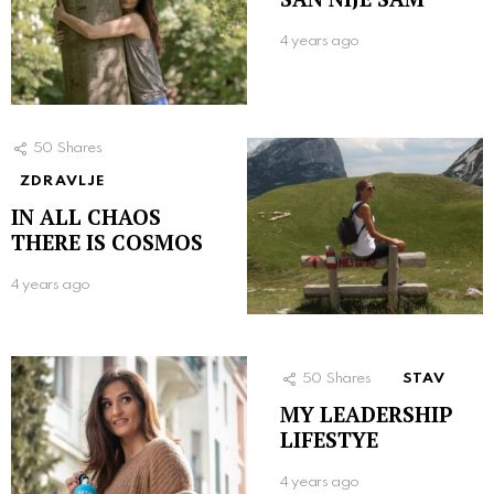
4 years ago
50
Shares
ZDRAVLJE
IN ALL CHAOS
THERE IS COSMOS
4 years ago
50
Shares
STAV
MY LEADERSHIP
LIFESTYE
4 years ago