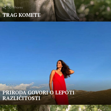
50
Shares
TRAG KOMETE
50
Shares
PRIRODA GOVORI O LEPOTI
RAZLIČITOSTI