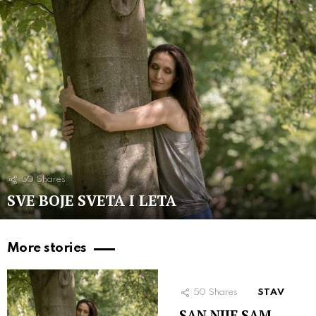
50
Shares
SVE BOJE SVETA I LETA
More stories
50
Shares
STAV
SAN NIJE SAM