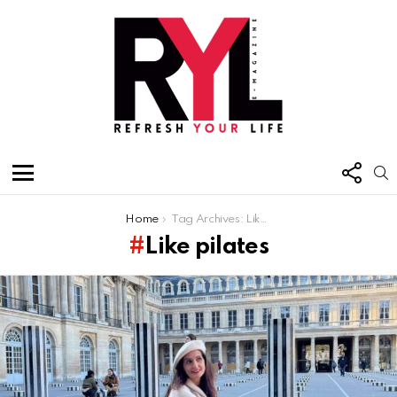
FOL
S
US
Menu
You are here:
Home
Tag Archives: Like pilates
Like pilates
Latest
stories