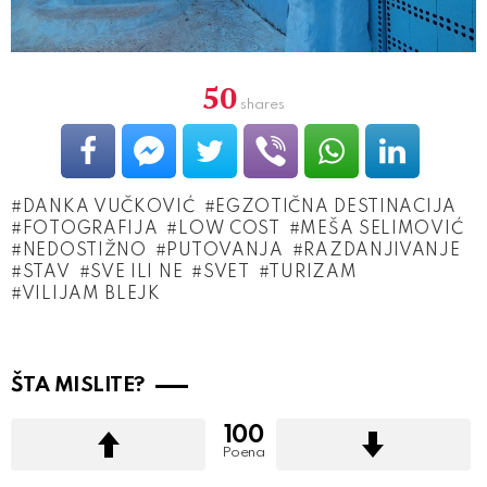
50
shares
DANKA VUČKOVIĆ
EGZOTIČNA DESTINACIJA
FOTOGRAFIJA
LOW COST
MEŠA SELIMOVIĆ
NEDOSTIŽNO
PUTOVANJA
RAZDANJIVANJE
STAV
SVE ILI NE
SVET
TURIZAM
VILIJAM BLEJK
ŠTA MISLITE?
100
Poena