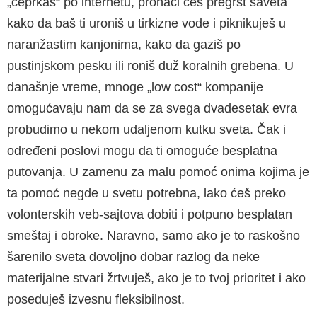
„čeprkaš“ po internetu, pronaći ćeš pregršt saveta
kako da baš ti uroniš u tirkizne vode i piknikuješ u
naranžastim kanjonima, kako da gaziš po
pustinjskom pesku ili roniš duž koralnih grebena. U
današnje vreme, mnoge „low cost“ kompanije
omogućavaju nam da se za svega dvadesetak evra
probudimo u nekom udaljenom kutku sveta. Čak i
određeni poslovi mogu da ti omoguće besplatna
putovanja. U zamenu za malu pomoć onima kojima je
ta pomoć negde u svetu potrebna, lako ćeš preko
volonterskih veb-sajtova dobiti i potpuno besplatan
smeštaj i obroke. Naravno, samo ako je to raskošno
šarenilo sveta dovoljno dobar razlog da neke
materijalne stvari žrtvuješ, ako je to tvoj prioritet i ako
poseduješ izvesnu fleksibilnost.