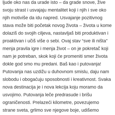
ljude oko nas da urade isto – da grade snove, žive
svoju strast i usvajaju mentalitet koji i njih i sve oko
njih motiviše da idu napred. Usvajanje pozitivnog
stava može biti početak novog života – života u kome
dolaziš do svojih ciljeva, nastavljaš biti produktivan i
proaktivan i učiš više o sebi. Ovaj stav “sve ili ništa”
menja pravila igre i menja život – on je pokretač koji
nam je potreban, skok koji će promeniti smer života
dokle god smo mu predani. Baš kao i putovanja!
Putovanja nas uzdižu u duhovnom smislu, daju nam
slobodu i obogaćuju sposobnosti i kreativnost. Svaka
nova destinacija je i nova lekcija koju moramo da
usvojimo. Putovanja leče predrasude i brišu
ograničenosti. Prelazeći kilometre, povezujemo
strane sveta, grlimo sve njegove boje, udišemo