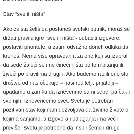
Stav “sve ili ništa”
Ako zaista želiš da postaneš svetski putnik, moraš se
držati pravila igre “sve ili ništa”- odbaciti izgovore,
postaviti prioritete, a zatim odvažno doneti odluku da
kreneš. Nema više opravdanja za one koji su izabrali
da sede žaleći se i ne čineći ništa po tom pitanju ili
živeći po pravilima drugih. Ako budemo radili ono što
društvo od nas očekuje – naši roditelji, prijatelji –
upadamo u zamku da izneverimo sami sebe, pa čak i
sve njih. Izneverićemo svet. Svetu je potreban
pozitivan stav koji nam dozvoljava da živimo živote o
kojima sanjamo, a izgovora i odlaganja ima već i
previše. Svetu je potrebno da inspirišemo i druge