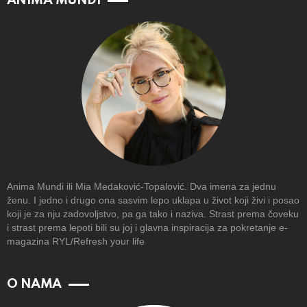
ANIMA MUNDI
Anima Mundi ili Mia Medaković-Topalović. Dva imena za jednu
ženu. I jedno i drugo ona sasvim lepo uklapa u život koji živi i posao
koji je za nju zadovoljstvo, pa ga tako i naziva. Strast prema čoveku
i strast prema lepoti bili su joj i glavna inspiracija za pokretanje e-
magazina RYL/Refresh your life
O NAMA