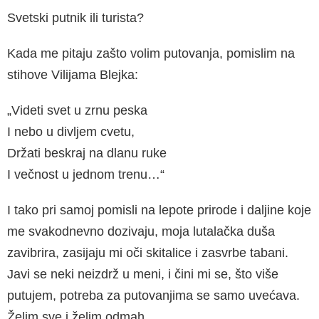
Svetski putnik ili turista?
Kada me pitaju zašto volim putovanja, pomislim na
stihove Vilijama Blejka:
„Videti svet u zrnu peska
I nebo u divljem cvetu,
Držati beskraj na dlanu ruke
I večnost u jednom trenu…“
I tako pri samoj pomisli na lepote prirode i daljine koje
me svakodnevno dozivaju, moja lutalačka duša
zavibrira, zasijaju mi oči skitalice i zasvrbe tabani.
Javi se neki neizdrž u meni, i čini mi se, što više
putujem, potreba za putovanjima se samo uvećava.
Želim sve i želim odmah.