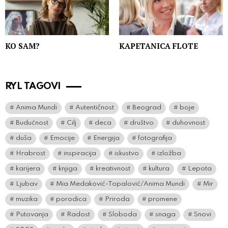
KO SAM?
KAPETANICA FLOTE
RYL TAGOVI
Anima Mundi
Autentičnost
Beograd
boje
Budućnost
Cilj
deca
društvo
duhovnost
duša
Emocije
Energija
fotografija
Hrabrost
inspiracija
iskustvo
izložba
karijera
knjiga
kreativnost
kultura
Lepota
Ljubav
Mia Medaković-Topalović/Anima Mundi
Mir
muzika
porodica
Priroda
promene
Putovanja
Radost
Sloboda
snaga
Snovi