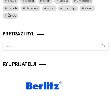
SRCE
sreća
strah
strast
umetnost
uspeh
Uvodnik
vera
zdravlje
Žena
Život
PRETRAŽI RYL
Search
for:
RYL PRIJATELJI