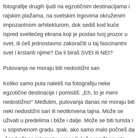
fotografije drugih ljudi na egzotičnim destinacijama i
rajskim plažama, na svetskim trgovima okruženim
impozantnom arhitekturom, dok sediš kod kuće
ispred svetlećeg ekrana koji je postao tvoj prozor u
svet, ili ćeš jednostavno zakoračiti u taj fascinantni
svet i krstariti njime? Da li biraš SVEt ili NEt?
Putovanja ne moraju biti nedostižni san
Koliko samo puta naletiš na fotografiju neke
egzotične destinacije i pomisliš: „Eh, to je meni
nedostižno!” Međutim, putovanja danas ne moraju biti
neki nedostižni san ili neotkrivena tajna. Može se
uživati u predelima i bliže i dalje. Može se biti turista i
u sopstvenom gradu. Ipak, ako samo malo počneš da