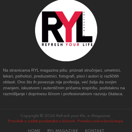
Na stranicama RYL magazina pišu: priznati stručnjaci, umetnici,
lekari, psiholozi, preduzetnici, fotografi, pisci i autori iz različitih
oblasti. Ono što ih povezuje nije profesija, već želja da svojim
znanjem, iskustvom i autentičnim pričama inspirišu, podstaknu na
razmišljanje i doprinesu ličnom i profesionalnom razvoju čitalaca.
Copyright © 2026 Refresh your life, e-Magazine.
Pravilnik o zaštiti podataka o ličnosti
.
Pravila i uslovi korišćenja
.
HOME
RYL MAGAZINE
KONTAKT