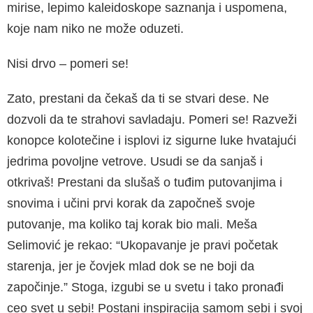
mirise, lepimo kaleidoskope saznanja i uspomena,
koje nam niko ne može oduzeti.
Nisi drvo – pomeri se!
Zato, prestani da čekaš da ti se stvari dese. Ne
dozvoli da te strahovi savladaju. Pomeri se! Razveži
konopce kolotečine i isplovi iz sigurne luke hvatajući
jedrima povoljne vetrove. Usudi se da sanjaš i
otkrivaš! Prestani da slušaš o tuđim putovanjima i
snovima i učini prvi korak da započneš svoje
putovanje, ma koliko taj korak bio mali. Meša
Selimović je rekao: “Ukopavanje je pravi početak
starenja, jer je čovjek mlad dok se ne boji da
započinje.” Stoga, izgubi se u svetu i tako pronađi
ceo svet u sebi! Postani inspiracija samom sebi i svoj