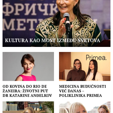
KULTURA KAO MOST IZMEĐU SVETOVA
OD KOVINA DO RIO DE
MEDICINA BUDUĆNOSTI
ŽANEIRA: ŽIVOTNI PUT
VEĆ DANAS –
DR KATARINE ANĐELKOV
POLIKLINIKA PRIMEA