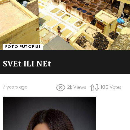
FOTO PUTOPISI
SVEt ILI NEt
7 years ago
2k
Views
100
Votes