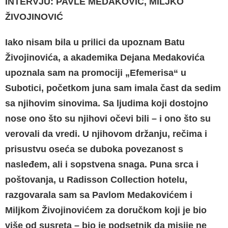
INTERVJU: PAVLE MEDAKOVIĆ, MILJKO
ŽIVOJINOVIĆ
Iako nisam bila u prilici da upoznam Batu
Živojinovića, a akademika Dejana Medakovića
upoznala sam na promociji „Efemerisa“ u
Subotici, početkom juna sam imala čast da sedim
sa njihovim sinovima.
Sa ljudima koji dostojno
nose ono što su njihovi očevi bili – i ono što su
verovali da vredi. U njihovom držanju, rečima i
prisustvu oseća se duboka povezanost s
nasleđem, ali i sopstvena snaga. Puna srca i
poštovanja, u Radisson Collection hotelu,
razgovarala sam sa Pavlom Medakovi
ćem i
Miljkom Živojinovićem
za doručkom koji je bio
više od susreta – bio je podsetnik da misije ne