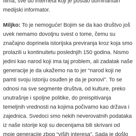
filma, sve do interneta koji je postao dominantan
medijski informator.
Miljko:
To je nemoguće! Bojim se da kao društvo još
uvek nemamo dovoljnu svest o tome, čemu su
značajno doprinela istorijska previranja kroz koja smo
prolazili u kontinuitetu poslednjih 150 godina. Nismo
jedini kao narod koji ima taj problem, ali zadatak naše
generacije je da ukažemo na to jer “narod koji ne
pamti svoju istoriju osuđen je da je ponovi”. To se
odnosi na sve segmente društva, od kulture, preko
unutrašnje i spoljne politike, do preispitivanja
temeljnih vrednosti na kojima počivamo kao država i
zajednica. Svedoci smo nekih neverovatnih podataka
iz naše istorije koji su decenijama bili skrivani od
moje generacije zbog “viših interesa”. Sada je došlo