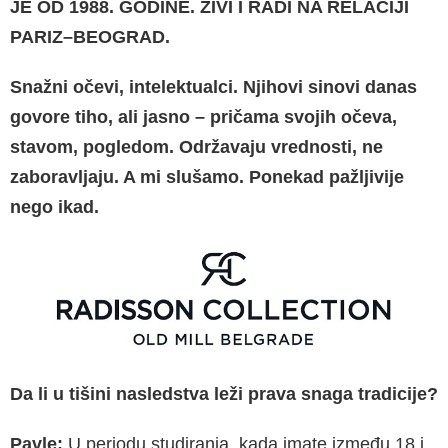
JE OD 1988. GODINE. ŽIVI I RADI NA RELACIJI
PARIZ–BEOGRAD.
Snažni očevi, intelektualci. Njihovi sinovi danas
govore tiho, ali jasno – pričama svojih očeva,
stavom, pogledom. Održavaju vrednosti, ne
zaboravljaju. A mi slušamo. Ponekad pažljivije
nego ikad.
Da li u tišini nasledstva leži prava snaga tradicije?
Pavle:
U periodu studiranja, kada imate između 18 i