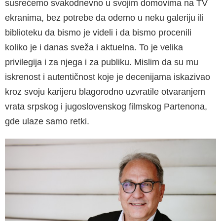
susrećemo svakodnevno u svojim domovima na TV
ekranima, bez potrebe da odemo u neku galeriju ili
biblioteku da bismo je videli i da bismo procenili
koliko je i danas sveža i aktuelna. To je velika
privilegija i za njega i za publiku. Mislim da su mu
iskrenost i autentičnost koje je decenijama iskazivao
kroz svoju karijeru blagorodno uzvratile otvaranjem
vrata srpskog i jugoslovenskog filmskog Partenona,
gde ulaze samo retki.