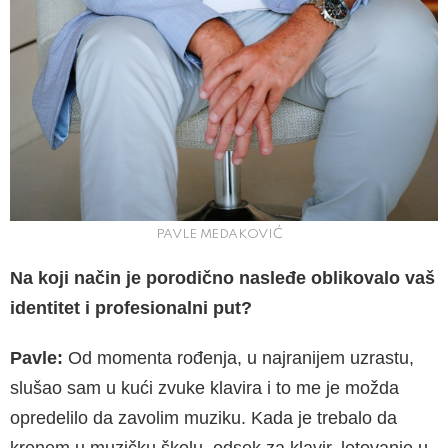
PAVLE MEDAKOVIĆ
Na koji način je porodično nasleđe oblikovalo vaš
identitet i profesionalni put?
Pavle:
Od momenta rođenja, u najranijem uzrastu,
slušao sam u kući zvuke klavira i to me je možda
opredelilo da zavolim muziku. Kada je trebalo da
krenem u muzičku školu, odsek za klavir, letovanje u