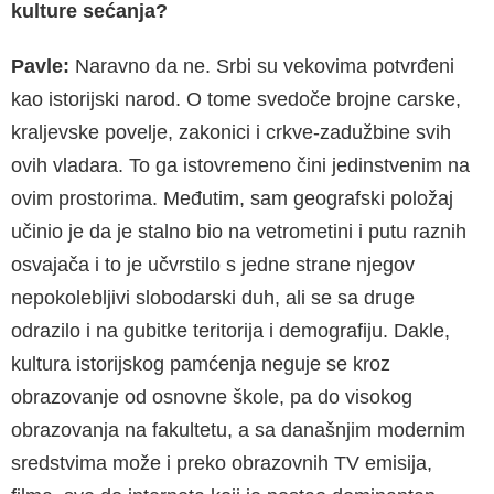
kulture sećanja?
Pavle:
Naravno da ne. Srbi su vekovima potvrđeni
kao istorijski narod. O tome svedoče brojne carske,
kraljevske povelje, zakonici i crkve-zadužbine svih
ovih vladara. To ga istovremeno čini jedinstvenim na
ovim prostorima. Međutim, sam geografski položaj
učinio je da je stalno bio na vetrometini i putu raznih
osvajača i to je učvrstilo s jedne strane njegov
nepokolebljivi slobodarski duh, ali se sa druge
odrazilo i na gubitke teritorija i demografiju. Dakle,
kultura istorijskog pamćenja neguje se kroz
obrazovanje od osnovne škole, pa do visokog
obrazovanja na fakultetu, a sa današnjim modernim
sredstvima može i preko obrazovnih TV emisija,