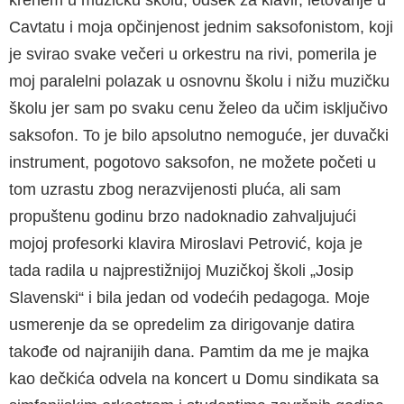
Cavtatu i moja opčinjenost jednim saksofonistom, koji
je svirao svake večeri u orkestru na rivi, pomerila je
moj paralelni polazak u osnovnu školu i nižu muzičku
školu jer sam po svaku cenu želeo da učim isključivo
saksofon. To je bilo apsolutno nemoguće, jer duvački
instrument, pogotovo saksofon, ne možete početi u
tom uzrastu zbog nerazvijenosti pluća, ali sam
propuštenu godinu brzo nadoknadio zahvaljujući
mojoj profesorki klavira Miroslavi Petrović, koja je
tada radila u najprestižnijoj Muzičkoj školi „Josip
Slavenski“ i bila jedan od vodećih pedagoga. Moje
usmerenje da se opredelim za dirigovanje datira
takođe od najranijih dana. Pamtim da me je majka
kao dečkića odvela na koncert u Domu sindikata sa