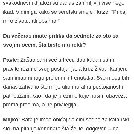
svakodnevni dijalozi su danas zanimljiviji više nego
ikad. Vidim ga kako se šeretski smeje i kaže: “Pričaj
mi o životu, ali opširno.”
Da večeras imate priliku da sednete za sto sa
svojim ocem, šta biste mu rekli?
Pavle:
Zašao sam već u treću dob kada i sami
pravite rezime svog postojanja, a kroz život i karijeru
sam imao mnogo prelomnih trenutaka. Svom ocu bih
danas zahvalio što mi je ulio moralnu postojanost i
patriotizam, kao i da je prezime koje nosim obaveza
prema precima, a ne privilegija.
Miljko:
Bata je imao običaj da čim sedne za kafanski
sto, na pitanje konobara šta želite, odgovori – da