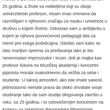
25 godina, a živite sa roditeljima koji su oboje
univerzitetski profesori, nisam imao vremena da
razmišljam o njihovom značaju za nauku i umetnost u
društvu u kojem živimo. Odrastao sam u ambijentu u
kojem je njihova posvećenost pedagogiji bila za
mene pre svega podsticajna. Gledao sam kako se
otac marljivo sprema za predavanja iako je bio
neverovatan improvizator i kozer, dok je majka kao
profesor klavira na Muzičkoj akademiji i koncertni
pijanista morala svakodnevno da vežba za sebe i
studente. U takvoj atmosferi, ako iole imate savesti,
jednostavno nemate prava da olako shvatate svoje
studiranje tako da sam studije dirigovanja završio u
roku, sa 25 godina, i to celovečernjim koncertom na
Kolarcu sa orkestrom Beogradske filharmonije.