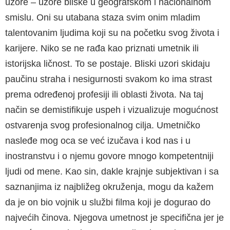
uzore – uzore bliske u geografskom i nacionalnom
smislu. Oni su utabana staza svim onim mladim
talentovanim ljudima koji su na početku svog života i
karijere. Niko se ne rađa kao priznati umetnik ili
istorijska ličnost. To se postaje. Bliski uzori skidaju
paučinu straha i nesigurnosti svakom ko ima strast
prema određenoj profesiji ili oblasti života. Na taj
način se demistifikuje uspeh i vizualizuje mogućnost
ostvarenja svog profesionalnog cilja. Umetničko
nasleđe mog oca se već izučava i kod nas i u
inostranstvu i o njemu govore mnogo kompetentniji
ljudi od mene. Kao sin, dakle krajnje subjektivan i sa
saznanjima iz najbližeg okruženja, mogu da kažem
da je on bio vojnik u službi filma koji je dogurao do
najvećih činova. Njegova umetnost je specifična jer je