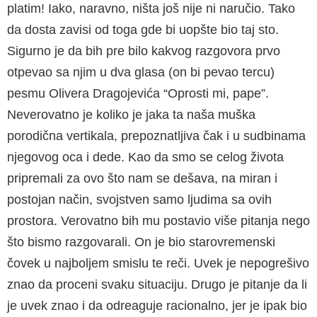
platim! Iako, naravno, ništa još nije ni naručio. Tako
da dosta zavisi od toga gde bi uopšte bio taj sto.
Sigurno je da bih pre bilo kakvog razgovora prvo
otpevao sa njim u dva glasa (on bi pevao tercu)
pesmu Olivera Dragojevića “Oprosti mi, pape”.
Neverovatno je koliko je jaka ta naša muška
porodična vertikala, prepoznatljiva čak i u sudbinama
njegovog oca i dede. Kao da smo se celog života
pripremali za ovo što nam se dešava, na miran i
postojan način, svojstven samo ljudima sa ovih
prostora. Verovatno bih mu postavio više pitanja nego
što bismo razgovarali. On je bio starovremenski
čovek u najboljem smislu te reči. Uvek je nepogrešivo
znao da proceni svaku situaciju. Drugo je pitanje da li
je uvek znao i da odreaguje racionalno, jer je ipak bio