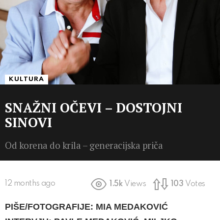
KULTURA
SNAŽNI OČEVI – DOSTOJNI
SINOVI
Od korena do krila – generacijska priča
12 months ago
1.5k
Views
103
Votes
PIŠE/FOTOGRAFIJE: MIA MEDAKOVIĆ