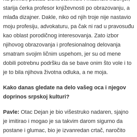
starija ćerka profesor književnosti po obrazovanju, a
mlađa dizajner. Dakle, niko od njih troje nije nastavio
moju profesiju, advokaturu, pa čak ni rad u pravosuđu
kao oblast porodičnog interesovanja. Zato izbor
njihovog obrazovanja i profesionalnog delovanja
smatram svojim ličnim uspehom, jer su od mene
dobili potrebnu podršku da se bave onim što vole i to
je to bila njihova životna odluka, a ne moja.
Kako danas gledate na delo vašeg oca i njegov
doprinos srpskoj kulturi?
Pavle:
Otac Dejan je bio višestruko nadaren, sjajno
je imitirao i mogao je sa takvim darom sigurno da
postane i glumac, bio je izvanredan crtač, naročito