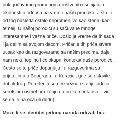
prilagođavamo promenom društvenih i socijalnih
okolnosti u odnosu na vreme naših predaka, a šta je
od tog nasleđa ostalo nepromenjivo kao stena, kao
temelj. U našoj porodici su sačuvane mnoge
interesantne i važne priče. Došlo je vreme da ih sada
i ja delim sa svojom decom. Pričanje tih priča stvara
utisak kao da razgovaramo sa našim precima, daje
nam neku toplinu i celokupni kontekst naše porodice.
Često se te priče dopunjuju i u razgovorima sa
prijateljima u Beogradu i u Koraćici, gde su ostavile
dubok trag. Poređenja su neizbežna i stariji ljudi sa
šeretskim osmehom znaju da prokomentarišu – vidi
se da je na oca (ili dedu).
Može li se identitet jednog naroda održati bez