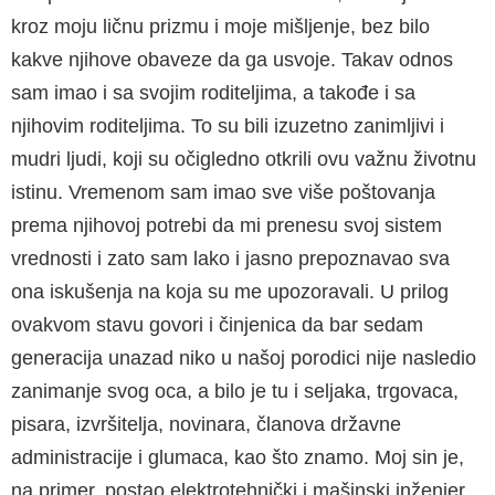
kroz moju ličnu prizmu i moje mišljenje, bez bilo
kakve njihove obaveze da ga usvoje. Takav odnos
sam imao i sa svojim roditeljima, a takođe i sa
njihovim roditeljima. To su bili izuzetno zanimljivi i
mudri ljudi, koji su očigledno otkrili ovu važnu životnu
istinu. Vremenom sam imao sve više poštovanja
prema njihovoj potrebi da mi prenesu svoj sistem
vrednosti i zato sam lako i jasno prepoznavao sva
ona iskušenja na koja su me upozoravali. U prilog
ovakvom stavu govori i činjenica da bar sedam
generacija unazad niko u našoj porodici nije nasledio
zanimanje svog oca, a bilo je tu i seljaka, trgovaca,
pisara, izvršitelja, novinara, članova državne
administracije i glumaca, kao što znamo. Moj sin je,
na primer, postao elektrotehnički i mašinski inženjer,