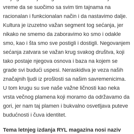
vreme da se suočimo sa svim tim tajnama na
racionalan i funkcionalan način i da nastavimo dalje.
Kultura je izuzetno važan segment tog sećanja, jer
nikako ne smemo da zaboravimo ko smo i odakle
smo, kao i šta smo sve postigli i dostigli. Negovanjem
sećanja zatvara se važan krug svakog društva, koji
tako postaje njegova osnova i baza na kojem se
grade svi budući uspesi. Neraskidiva je veza naših
značajnih ljudi iz prošlosti sa našim savremenicima.
U tom krugu su sve naše važne ličnosti kao neka
vrsta večnog plamena koji moramo da održavamo da
gori, jer nam taj plamen i bukvalno osvetljava puteve
budućnosti i čuva identitet.
Tema letnjeg izdanja RYL magazina nosi naziv