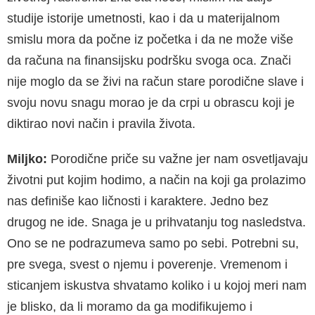
studije istorije umetnosti, kao i da u materijalnom
smislu mora da počne iz početka i da ne može više
da računa na finansijsku podršku svoga oca. Znači
nije moglo da se živi na račun stare porodične slave i
svoju novu snagu morao je da crpi u obrascu koji je
diktirao novi način i pravila života.
Miljko:
Porodične priče su važne jer nam osvetljavaju
životni put kojim hodimo, a način na koji ga prolazimo
nas definiše kao ličnosti i karaktere. Jedno bez
drugog ne ide. Snaga je u prihvatanju tog nasledstva.
Ono se ne podrazumeva samo po sebi. Potrebni su,
pre svega, svest o njemu i poverenje. Vremenom i
sticanjem iskustva shvatamo koliko i u kojoj meri nam
je blisko, da li moramo da ga modifikujemo i