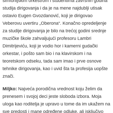
simfonijskim orkestrom i studentima završnih godina
studija dirigovanja i da je na mene najdublji utisak
ostavio Eugen Gvozdanović, koji je dirigovao
Veberovu uvertiru „Oberona“. Konačno opredeljenje
za studije dirigovanja je bilo na trećoj godini srednje
muzičke škole zahvaljujući profesoru Lambri
Dimitrijeviću, koji je vodio hor i kamerni gudački
orkestar, i pošto sam bio i na klavirskom i na
teoretskom odseku, tada sam imao i prve osnove
tehnike dirigovanja, kao i uvid šta ta profesija uopšte
znači.
Miljko:
Najveća porodična vrednost koju želim da
prenesem i svojoj deci jeste sloboda izbora. Moja
uloga kao roditelja je upravo u tome da im ukažem na
sve predosti i mane određene odluke, ali isključivo