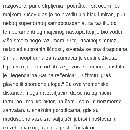
razgovore, pune strpljenja i podrške, i sa ocem i sa
majkom. Očev glas je po pravilu bio blag i miran, pun
nekog superiornog samopouzdanja, za razliku od
temperamentnog majčinog nastupa koji je bio vođen
više srcem nego razumom. U toj idealnoj simbiozi,
naizgled suprotnih ličnosti, stvarala se ona dragocena
širina, neophodna za razumevanje suštine života.
Upravo u jednom od tih razgovora sa mnom, nastala
je i legendarna Batina rečenica: „U životu igraš
glavne ili sporedne uloge.“ Sa ove vremenske
distance, mogu da zaključim da se na taj način
formirao i moj karakter, na čemu sam im neizmerno
zahvalan. U snažnim porodicama, gde su
međusobne veze zahvaljujući ljubavi i poštovanju
izuzetno važne, tradicija je ključni faktor.