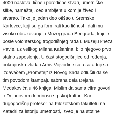
4000 naslova, lične i porodične stvari, umetničke
slike, nameštaj, ceo ambijent u kom je živeo i
stvarao. Tako je jedan deo otišao u Sremske
Karlovce, koji su ga formirali kao ličnost i dali mu
visoko obrazovanje, i Muzej grada Beograda, koji je
posle volonterskog trogodišnjeg rada u Muzeju kneza
Pavle, uz velikog Milana Kašanina, bilo njegovo prvo
stalno zaposlenje. U čast stogodišnjice od rođenja,
pokrajinska vlada i Arhiv Vojvodine su u saradnji sa
izdavačem „Prometej“ iz Novog Sada odlučili da se
tim povodom štampaju sabrana dela Dejana
Medakovića u 46 knjiga. Mislim da sama cifra govori
o Dejanovom doprinosu srpskoj kulturi. Kao
dugogodišnji profesor na Filozofskom fakultetu na
Katedri za istoriju umetnosti, izveo je na stotine