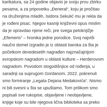
karikatura, sa 24 godine objavio je svoju prvu zbirku
pesama, a za pripovetku „Đeneral“, koju je pročitao
na druženjima mladih, Isidora Sekulić mu je rekla da
je rođeni pisac. Njegov kasniji književni opus mislim
da je opravdao njene reči, pre svega petoknjižje
„Efemeris“ – hronika jedne porodice. Svoj najviši
naučni domet izgradio je iz oblasti baroka za šta je
početkom devedesetih nagrađen najznačajnijom
evropskom nagradom u oblasti kulture – Herderovom
nagradom. Povodom stogodišnjice od rođenja, u
saradnji sa suprugom Gordanom, 2022. pokrenuli
smo formiranje „Legata Dejana Medakovića“. Nismo
ni bili svesni u šta se upuštamo. Tom prilikom smo
popisali sve rukopise, objavljene i neobjavljene,
knjige koje su bile njegova lična biblioteka sa preko