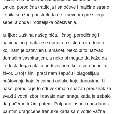
Dakle, porodična tradicija i sa očeve i majčine strane
je bila snažan podstrek da ne izneverim pre svega
sebe, a onda i roditeljska očekivanja.
Miljko:
Suština našeg bića, ličnog, porodičnog i
nacionalnog, nalazi se upravo u sistemu vrednosti
koji nam je ostavljen u amanet. Neko bi to nazvao
domaćim vaspitanjem, a neko bi mogao da kaže da
je dosta toga čak i u podsvesnom koje smo poneli u
život. U toj tišini, preci nam šapuću i blagosiljaju
poštovanje koje čuvamo i odluke koje donosimo. U
našoj porodici je to oduvek imalo snažan predznak za
svaki životni izbor i davalo nam snagu kada je trebalo
da pođemo težim putem. Potpuno jasno i dan-danas
pamtim dragocene trenutke kada sam vodio važne