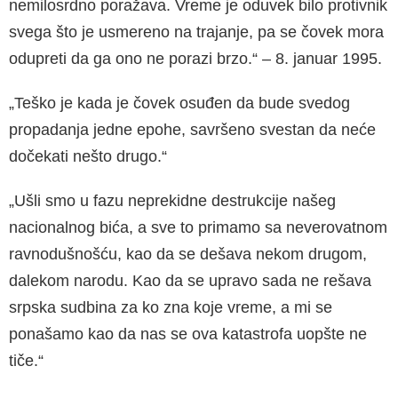
nemilosrdno poražava. Vreme je oduvek bilo protivnik
svega što je usmereno na trajanje, pa se čovek mora
odupreti da ga ono ne porazi brzo.“ – 8. januar 1995.
„Teško je kada je čovek osuđen da bude svedog
propadanja jedne epohe, savršeno svestan da neće
dočekati nešto drugo.“
„Ušli smo u fazu neprekidne destrukcije našeg
nacionalnog bića, a sve to primamo sa neverovatnom
ravnodušnošću, kao da se dešava nekom drugom,
dalekom narodu. Kao da se upravo sada ne rešava
srpska sudbina za ko zna koje vreme, a mi se
ponašamo kao da nas se ova katastrofa uopšte ne
tiče.“