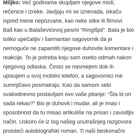
Miljko:
Već godinama skupljam njegove misli,
rečenice i izreke. Javljaju mi se iznenada, iskaču
ispred mene nepozvane, kao neke slike ili filmovi.
Baš kao u Balaševićevoj pesmi “Ringišpil”. Bata je bio
toliko upečatljiv i šarmantan sagovornik da je
nemoguće ne zapamtiti njegove duhovite komentare i
reakcije. To je potreba koju sam osetio odmah nakon
njegovog odlaska. Često se nasmejem dok ih
upisujem u svoj mobilni telefon, a sagovornici me
sumnjičavo posmatraju. Kao da samom sebi
svakodnevno postavljam ovo vaše pitanje: “Šta bi on
sada rekao?” Bio je duhovit i mudar, ali je imao i
sposobnost da tu misao artikuliše na prisan i zavodljiv
način. Uskoro će iz tog našeg unutrašnjeg razgovora
proisteći autobiografski roman. Ti naši beskonačni