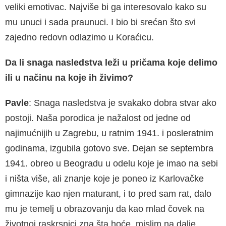
veliki emotivac. Najviše bi ga interesovalo kako su
mu unuci i sada praunuci. I bio bi srećan što svi
zajedno redovn odlazimo u Koraćicu.
Da li snaga nasledstva leži u pričama koje delimo
ili u načinu na koje ih živimo?
Pavle
: Snaga nasledstva je svakako dobra stvar ako
postoji. Naša porodica je nažalost od jedne od
najimućnijih u Zagrebu, u ratnim 1941. i posleratnim
godinama, izgubila gotovo sve. Dejan se septembra
1941. obreo u Beogradu u odelu koje je imao na sebi
i ništa više, ali znanje koje je poneo iz Karlovačke
gimnazije kao njen maturant, i to pred sam rat, dalo
mu je temelj u obrazovanju da kao mlad čovek na
životnoj raskrsnici zna šta hoće, mislim na dalje