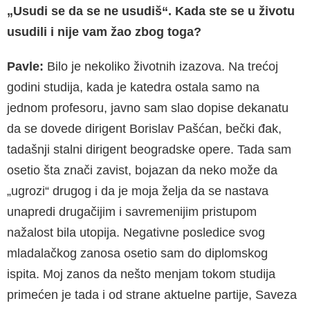
„Usudi se da se ne usudiš“. Kada ste se u životu
usudili i nije vam žao zbog toga?
Pavle:
Bilo je nekoliko životnih izazova. Na trećoj
godini studija, kada je katedra ostala samo na
jednom profesoru, javno sam slao dopise dekanatu
da se dovede dirigent Borislav Pašćan, bečki đak,
tadašnji stalni dirigent beogradske opere. Tada sam
osetio šta znači zavist, bojazan da neko može da
„ugrozi“ drugog i da je moja želja da se nastava
unapredi drugačijim i savremenijim pristupom
nažalost bila utopija. Negativne posledice svog
mladalačkog zanosa osetio sam do diplomskog
ispita. Moj zanos da nešto menjam tokom studija
primećen je tada i od strane aktuelne partije, Saveza