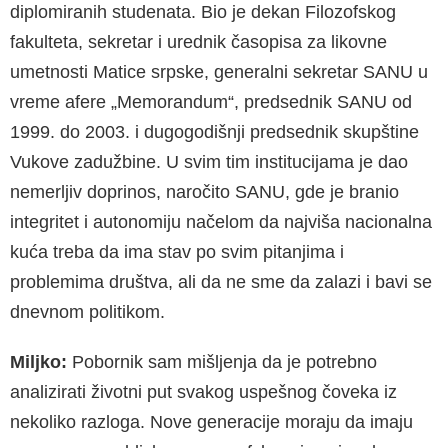
diplomiranih studenata. Bio je dekan Filozofskog
fakulteta, sekretar i urednik časopisa za likovne
umetnosti Matice srpske, generalni sekretar SANU u
vreme afere „Memorandum“, predsednik SANU od
1999. do 2003. i dugogodišnji predsednik skupštine
Vukove zadužbine. U svim tim institucijama je dao
nemerljiv doprinos, naročito SANU, gde je branio
integritet i autonomiju načelom da najviša nacionalna
kuća treba da ima stav po svim pitanjima i
problemima društva, ali da ne sme da zalazi i bavi se
dnevnom politikom.
Miljko:
Pobornik sam mišljenja da je potrebno
analizirati životni put svakog uspešnog čoveka iz
nekoliko razloga. Nove generacije moraju da imaju