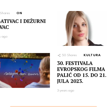
Shares
ON
ATIVAC I DEŽURNI
VAC
s ago
50
Shares
KULTURA
30. FESTIVALA
EVROPSKOG FILMA
PALIĆ OD 15. DO 21.
JULA 2023.
3 years ago