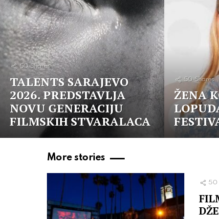
50
Shares
TALENTS SARAJEVO
50
Shares
2026. PREDSTAVLJA
ŽENA K
NOVU GENERACIJU
LOPUDA
FILMSKIH STVARALACA
FESTIV
More stories
50
FIL
DŽE