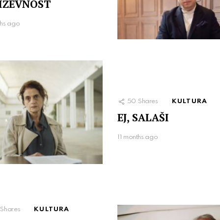
IŽEVNOST
hs ago
50
Shares
KULTURA
EJ, SALAŠI
11 months ago
Shares
KULTURA