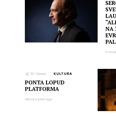
SER
SVE
LAU
“AL
NA 
EVR
PAL
11 mon
50
Shares
KULTURA
PONTA LOPUD
PLATFORMA
about a year ago