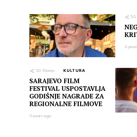
50
NEG
KRI
2 year
50
Shares
KULTURA
SARAJEVO FILM
FESTIVAL USPOSTAVLJA
GODIŠNJE NAGRADE ZA
REGIONALNE FILMOVE
3 years ago