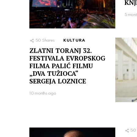
KNJ
5 mont
50
Shares
KULTURA
ZLATNI TORANJ 32.
FESTIVALA EVROPSKOG
FILMA PALIĆ FILMU
„DVA TUŽIOCA“
SERGEJA LOZNICE
10 months ago
50