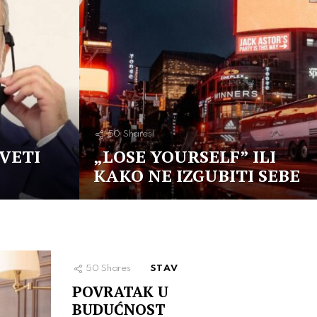
50
Shares
IVETI
„LOSE YOURSELF” ILI
KAKO NE IZGUBITI SEBE
50
Shares
STAV
POVRATAK U
BUDUĆNOST