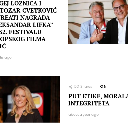
GEJ LOZNICA I
TOZAR CVETKOVIĆ
REATI NAGRADA
EKSANDAR LIFKA”
32. FESTIVALU
OPSKOG FILMA
IĆ
ths ago
50
Shares
ON
PUT ETIKE, MORALA
INTEGRITETA
about a year ago