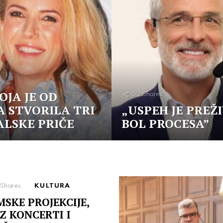
OJA JE OD
50
Shares
 STVORILA TRI
„USPEH JE PREŽ
ALSKE PRIČE
BOL PROCESA”
Shares
KULTURA
MSKE PROJEKCIJE,
Z KONCERTI I