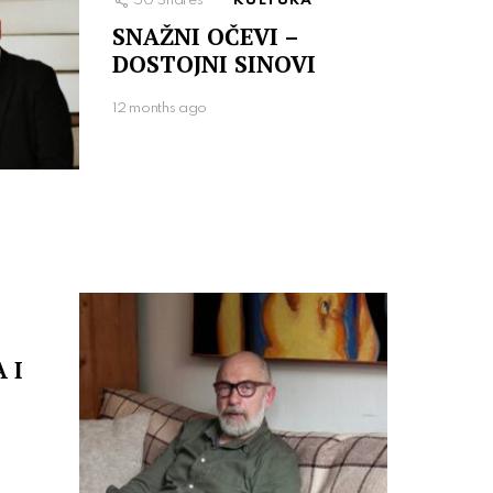
50
Shares
KULTURA
SNAŽNI OČEVI –
DOSTOJNI SINOVI
12 months ago
 I