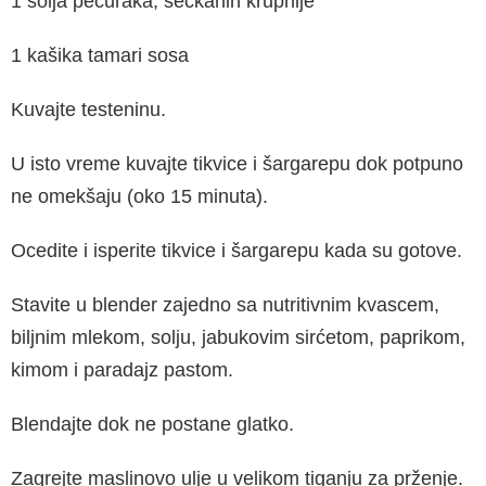
1 šolja pečuraka, seckanih krupnije
1 kašika tamari sosa
Kuvajte testeninu.
U isto vreme kuvajte tikvice i šargarepu dok potpuno
ne omekšaju (oko 15 minuta).
Ocedite i isperite tikvice i šargarepu kada su gotove.
Stavite u blender zajedno sa nutritivnim kvascem,
biljnim mlekom, solju, jabukovim sirćetom, paprikom,
kimom i paradajz pastom.
Blendajte dok ne postane glatko.
Zagrejte maslinovo ulje u velikom tiganju za prženje.