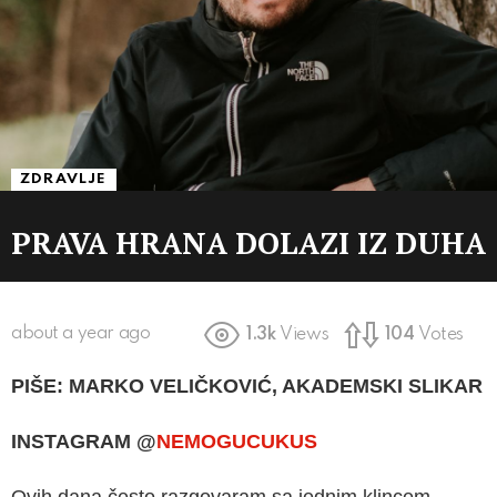
ZDRAVLJE
PRAVA HRANA DOLAZI IZ DUHA
about a year ago
1.3k
Views
104
Votes
PIŠE: MARKO VELIČKOVIĆ, AKADEMSKI SLIKAR
INSTAGRAM
@
NEMOGUCUKUS