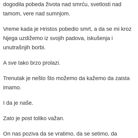
dogodila pobeda života nad smrću, svetlosti nad
tamom, vere nad sumnjom.
Vreme kada je Hristos pobedio smrt, a da se mi kroz
Njega uzdižemo iz svojih padova, iskušenja i
unutrašnjih borbi.
A sve tako brzo prolazi.
Trenutak je nešto što možemo da kažemo da zaista
imamo.
I da je naše.
Zato je post toliko važan.
On nas poziva da se vratimo, da se setimo, da