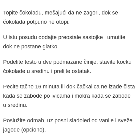
Topite čokoladu, mešajući da ne zagori, dok se
čokolada potpuno ne otopi.
U istu posudu dodajte preostale sastojke i umutite
dok ne postane glatko.
Podelite testo u dve podmazane činije, stavite kocku
čokolade u sredinu i prelijte ostatak.
Pecite tačno 16 minuta ili dok čačkalica ne izađe čista
kada se zabode po ivicama i mokra kada se zabode
u sredinu.
Poslužite odmah, uz posni sladoled od vanile i sveže
jagode (opciono).