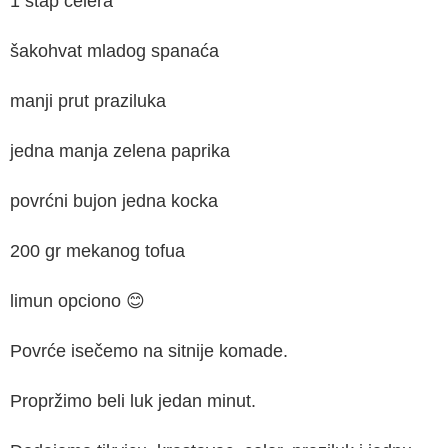
1 štap celera
šakohvat mladog spanaća
manji prut praziluka
jedna manja zelena paprika
povrćni bujon jedna kocka
200 gr mekanog tofua
limun opciono 😊
Povrće isečemo na sitnije komade.
Propržimo beli luk jedan minut.