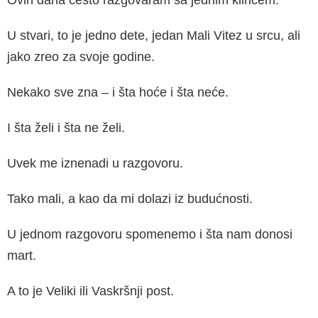
Ovih dana često razgovaram sa jednim klincem.
U stvari, to je jedno dete, jedan Mali Vitez u srcu, ali
jako zreo za svoje godine.
Nekako sve zna – i šta hoće i šta neće.
I šta želi i šta ne želi.
Uvek me iznenadi u razgovoru.
Tako mali, a kao da mi dolazi iz budućnosti.
U jednom razgovoru spomenemo i šta nam donosi
mart.
A to je Veliki ili Vaskršnji post.