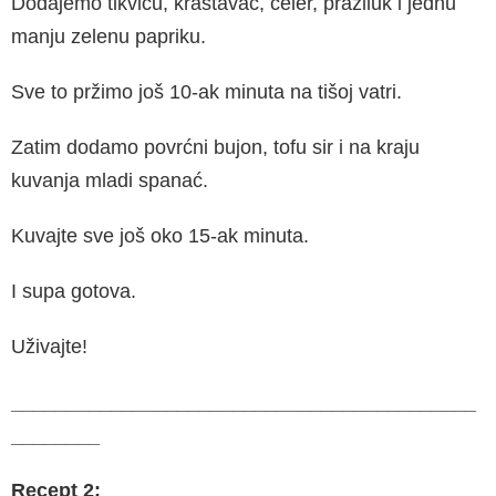
Dodajemo tikvicu, krastavac, celer, praziluk i jednu
manju zelenu papriku.
Sve to pržimo još 10-ak minuta na tišoj vatri.
Zatim dodamo povrćni bujon, tofu sir i na kraju
kuvanja mladi spanać.
Kuvajte sve još oko 15-ak minuta.
I supa gotova.
Uživajte!
__________________________________________
________
Recept 2: