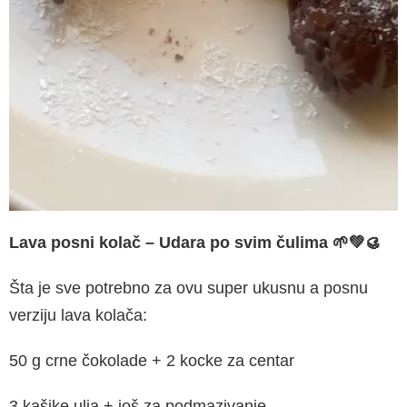
Lava posni kolač
– Udara po svim čulima
🌱💚🥮
Šta je sve potrebno za ovu super ukusnu a posnu
verziju lava kolača:
50 g crne čokolade + 2 kocke za centar
3 kašike ulja + još za podmazivanje