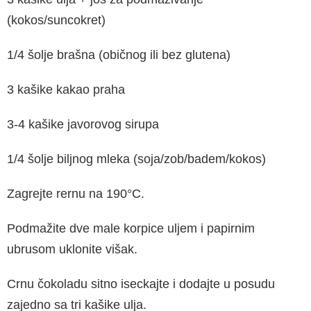
(kokos/suncokret)
1/4 šolje brašna (običnog ili bez glutena)
3 kašike kakao praha
3-4 kašike javorovog sirupa
1/4 šolje biljnog mleka (soja/zob/badem/kokos)
Zagrejte rernu na 190°C.
Podmažite dve male korpice uljem i papirnim
ubrusom uklonite višak.
Crnu čokoladu sitno iseckajte i dodajte u posudu
zajedno sa tri kašike ulja.