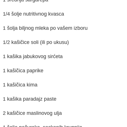
1/4 šolje nutritivnog kvasca
1 šolja biljnog mleka po vašem izboru
1/2 kašičice soli (ili po ukusu)
1 kašika jabukovog sirćeta
1 kašičica paprike
1 kašičica kima
1 kašika paradajz paste
2 kašičice maslinovog ulja