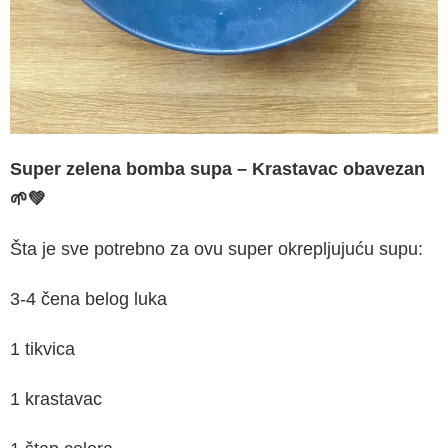
Super zelena bomba supa
–
Krastavac obavezan
🌱💚
Šta je sve potrebno za ovu super okrepljujuću supu:
3-4 čena belog luka
1 tikvica
1 krastavac