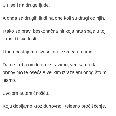
Širi se i na druge ljude.
A onda sa drugih ljudi na one koji su drugi od njih.
I tako se pravi beskonačna nit koja nas spaja u toj
ljubavi i svetlosti.
I tada postajemo svesni da je sreća u nama.
Da ne treba nigde da je tražimo, već samo da
obnovimo te osećaje velikim izražajem onog što mi
jesmo.
Svojom autentičnošću.
Koju dobijamo kroz duhovno i telesno pročišćenje.