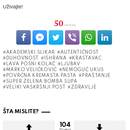
Uživajte!
50
shares
AKADEMSKI SLIKAR
AUTENTIČNOST
DUHOVNOST
ISHRANA
KRASTAVAC
LAVA POSNI KOLAČ
LJUBAV
MARKO VELIČKOVIĆ
NEMOGUĆ UKUS
POVRĆNA KREMASTA PASTA
PRAŠTANJE
SUPER ZELENA BOMBA SUPA
VELIKI VASKRŠNJI POST
ZDRAVLJE
ŠTA MISLITE?
104
Poena