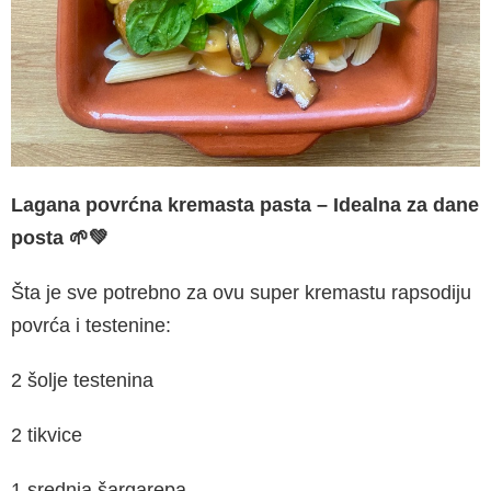
Lagana povrćna kremasta pasta
–
Idealna za dane
posta
🌱💚
Šta je sve potrebno za ovu super kremastu rapsodiju
povrća i testenine:
2 šolje testenina
2 tikvice
1 srednja šargarepa