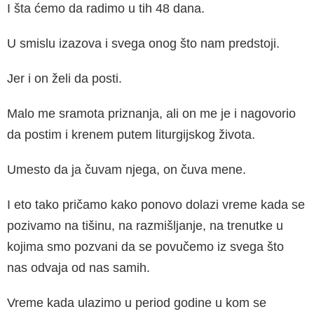
I šta ćemo da radimo u tih 48 dana.
U smislu izazova i svega onog što nam predstoji.
Jer i on želi da posti.
Malo me sramota priznanja, ali on me je i nagovorio
da postim i krenem putem liturgijskog života.
Umesto da ja čuvam njega, on čuva mene.
I eto tako pričamo kako ponovo dolazi vreme kada se
pozivamo na tišinu, na razmišljanje, na trenutke u
kojima smo pozvani da se povučemo iz svega što
nas odvaja od nas samih.
Vreme kada ulazimo u period godine u kom se