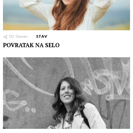
50
Shares
STAV
POVRATAK NA SELO