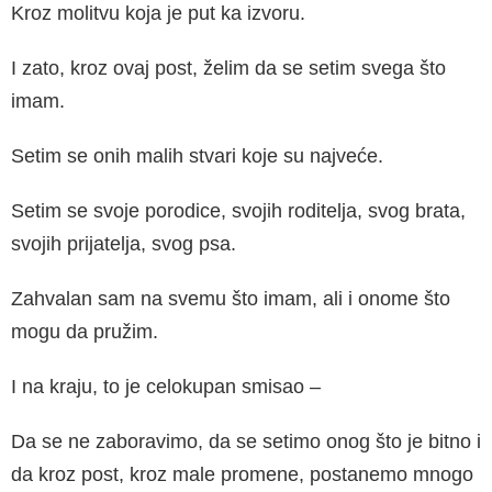
Kroz molitvu koja je put ka izvoru.
I zato, kroz ovaj post, želim da se setim svega što
imam.
Setim se onih malih stvari koje su najveće.
Setim se svoje porodice, svojih roditelja, svog brata,
svojih prijatelja, svog psa.
Zahvalan sam na svemu što imam, ali i onome što
mogu da pružim.
I na kraju, to je celokupan smisao –
Da se ne zaboravimo, da se setimo onog što je bitno i
da kroz post, kroz male promene, postanemo mnogo