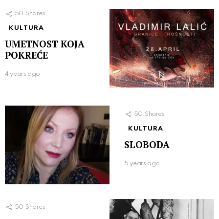
50
Shares
KULTURA
UMETNOST KOJA
POKREĆE
4 years ago
50
Shares
KULTURA
SLOBODA
5 years ago
50
Shares