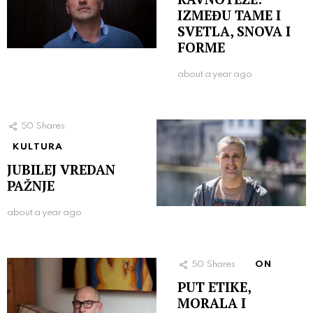
IZMEĐU TAME I
SVETLA, SNOVA I
FORME
about a year ago
50
Shares
KULTURA
JUBILEJ VREDAN
PAŽNJE
about a year ago
50
Shares
ON
PUT ETIKE,
MORALA I