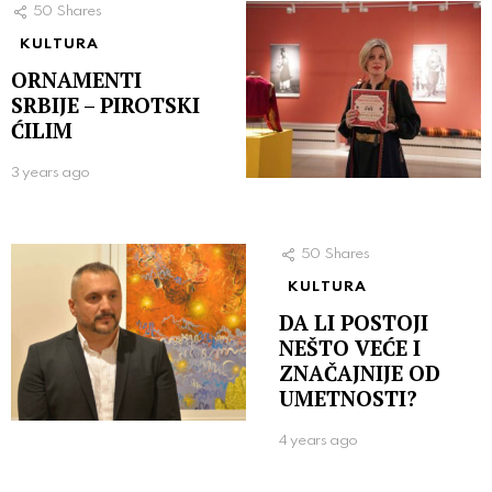
50
Shares
KULTURA
ORNAMENTI
SRBIJE – PIROTSKI
ĆILIM
3 years ago
50
Shares
KULTURA
DA LI POSTOJI
NEŠTO VEĆE I
ZNAČAJNIJE OD
UMETNOSTI?
4 years ago