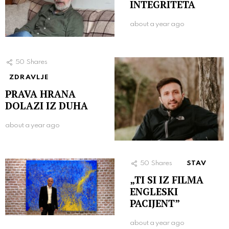
INTEGRITETA
about a year ago
50
Shares
ZDRAVLJE
PRAVA HRANA
DOLAZI IZ DUHA
about a year ago
50
Shares
STAV
„TI SI IZ FILMA
ENGLESKI
PACIJENT”
about a year ago