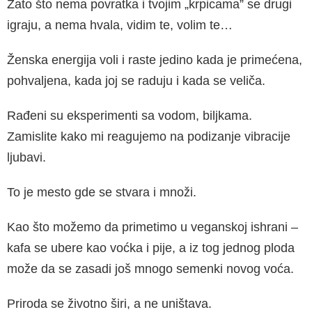
Zato što nema povratka i tvojim „krpicama” se drugi
igraju, a nema hvala, vidim te, volim te…
Ženska energija voli i raste jedino kada je primećena,
pohvaljena, kada joj se raduju i kada se veliča.
Rađeni su eksperimenti sa vodom, biljkama.
Zamislite kako mi reagujemo na podizanje vibracije
ljubavi.
To je mesto gde se stvara i množi.
Kao što možemo da primetimo u veganskoj ishrani –
kafa se ubere kao voćka i pije, a iz tog jednog ploda
može da se zasadi još mnogo semenki novog voća.
Priroda se životno širi, a ne uništava.