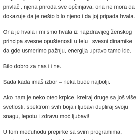
privlači, njena priroda sve opčinjava, ona ne mora da
dokazuje da je nešto bilo njeno i da joj pripada hvala.
Ona je hvala i mi smo hvala iz najzdravijeg ženskog
principa svesne opuštenosti u telu i svesni dinamike
da gde usmerimo pažnju, energija upravo tamo ide.
Bilo dobro za nas ili ne.
Sada kada imaš izbor – neka bude najbolji.
Ako nam je neko oteo krpice, kreiraj druge sa još više
svetlosti, spektrom svih boja i ljubavi dupliraj svoju
snagu, lepotu i zdravu moć ljubavi!
U tom međuhodu prepirke sa svim programima,