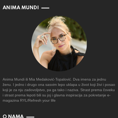
ANIMA MUNDI
Anima Mundi ili Mia Medaković-Topalović. Dva imena za jednu
ženu. I jedno i drugo ona sasvim lepo uklapa u život koji živi i posao
koji je za nju zadovoljstvo, pa ga tako i naziva. Strast prema čoveku
i strast prema lepoti bili su joj i glavna inspiracija za pokretanje e-
magazina RYL/Refresh your life
O NAMA