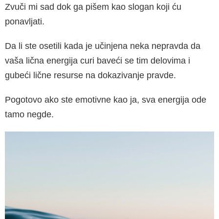
Zvuči mi sad dok ga pišem kao slogan koji ću
ponavljati.
Da li ste osetili kada je učinjena neka nepravda da
vaša lična energija curi baveći se tim delovima i
gubeći lične resurse na dokazivanje pravde.
Pogotovo ako ste emotivne kao ja, sva energija ode
tamo negde.