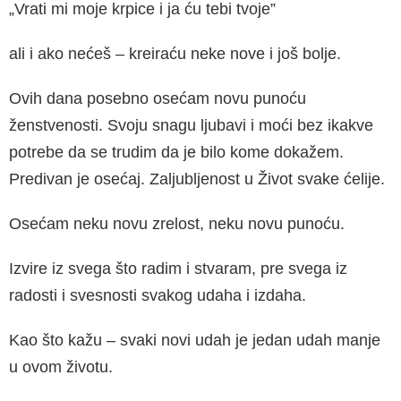
„Vrati mi moje krpice i ja ću tebi tvoje”
ali i ako nećeš – kreiraću neke nove i još bolje.
Ovih dana posebno osećam novu punoću
ženstvenosti. Svoju snagu ljubavi i moći bez ikakve
potrebe da se trudim da je bilo kome dokažem.
Predivan je osećaj. Zaljubljenost u Život svake ćelije.
Osećam neku novu zrelost, neku novu punoću.
Izvire iz svega što radim i stvaram, pre svega iz
radosti i svesnosti svakog udaha i izdaha.
Kao što kažu – svaki novi udah je jedan udah manje
u ovom životu.