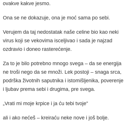
ovakve kakve jesmo.
Ona se ne dokazuje, ona je moć sama po sebi.
Verujem da taj nedostatak naše celine bio kao neki
virus koji se vekovima isceljivao i sada je najzad
ozdravio i doneo rasterećenje.
Za to je bilo potrebno mnogo svega – da se energija
ne troši nego da se množi. Lek postoji – snaga srca,
podrška životnih saputnika i istomišljenika, poverenje
i ljubav prema sebi i drugima, pre svega.
„Vrati mi moje krpice i ja ću tebi tvoje”
ali i ako nećeš – kreiraću neke nove i još bolje.