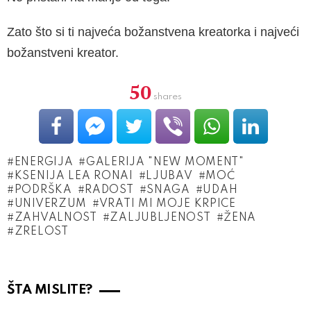
Zato što si ti najveća božanstvena kreatorka i najveći
božanstveni kreator.
50
shares
ENERGIJA
GALERIJA "NEW MOMENT"
KSENIJA LEA RONAI
LJUBAV
MOĆ
PODRŠKA
RADOST
SNAGA
UDAH
UNIVERZUM
VRATI MI MOJE KRPICE
ZAHVALNOST
ZALJUBLJENOST
ŽENA
ZRELOST
ŠTA MISLITE?