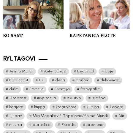
KO SAM?
KAPETANICA FLOTE
RYL TAGOVI
Anima Mundi
Autentičnost
Beograd
boje
Budućnost
Cilj
deca
društvo
duhovnost
duša
Emocije
Energija
fotografija
Hrabrost
inspiracija
iskustvo
izložba
karijera
knjiga
kreativnost
kultura
Lepota
Ljubav
Mia Medaković-Topalović/Anima Mundi
Mir
muzika
porodica
Priroda
promene