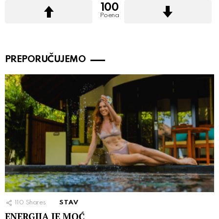
100
Poena
PREPORUČUJEMO
110
Shares
STAV
ENERGIJA JE MOĆ