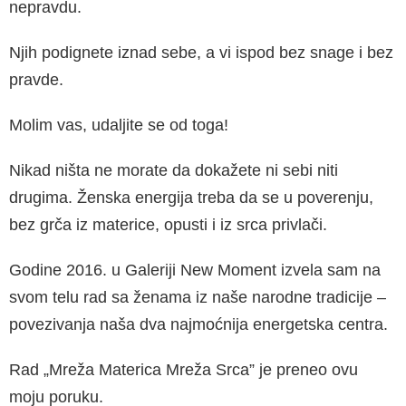
nepravdu.
Njih podignete iznad sebe, a vi ispod bez snage i bez
pravde.
Molim vas, udaljite se od toga!
Nikad ništa ne morate da dokažete ni sebi niti
drugima. Ženska energija treba da se u poverenju,
bez grča iz materice, opusti i iz srca privlači.
Godine 2016. u Galeriji New Moment izvela sam na
svom telu rad sa ženama iz naše narodne tradicije –
povezivanja naša dva najmoćnija energetska centra.
Rad „Mreža Materica Mreža Srca” je preneo ovu
moju poruku.