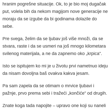
hranim pogrešne situacije. Ok, to je bio moj dugačak
put, volela bih da nekom magijom nove generacije ne
moraju da se izgube da bi godinama dolazile do
sebe.
Pre svega, želim da se ljubav još više množi, da se
stvara, raste i da se usmeri na još mnogo kilometara
svilenog materijala, a ne da zapnemo oko „krpica”.
Isto se ispitujem ko mi je u životu prvi nametnuo ideju
da nisam dovoljna baš ovakva kakva jesam.
Pa sam zapela da se otimam o mrvice ljubavi i
pažnje, prvo prema sebi i tražeći „končiće” od drugih.
Znate koga tada napojite – upravo one koji su naneli