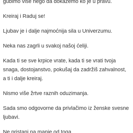
gubimo više nego da dokažemo ko je u pravu.
Kreiraj i Raduj se!
Ljubav je i dalje najmoćnija sila u Univerzumu.
Neka nas zagrli u svakoj našoj ćeliji.
Kada ti se sve krpice vrate, kada ti se vrati tvoja
snaga, dostojanstvo, pokušaj da zadržiš zahvalnost,
a ti i dalje kreiraj.
Nismo više žrtve raznih oduzimanja.
Sada smo odgovorne da privlačimo iz ženske svesne
ljubavi.
Ne pristani na manje od toga.