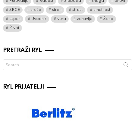
Putovanja
Radost
Sloboda
snaga
Snovi
SRCE
sreća
strah
strast
umetnost
uspeh
Uvodnik
vera
zdravlje
Žena
Život
PRETRAŽI RYL
Search
for:
RYL PRIJATELJI