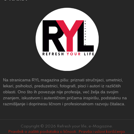
Na stranicama RYL magazina pišu: priznati stručnjaci, umetnici,
lekari, psiholozi, preduzetnici, fotografi, pisci i autori iz različitih
oblasti. Ono što ih povezuje nije profesija, već želja da svojim
znanjem, iskustvom i autentičnim pričama inspirišu, podstaknu na
razmišljanje i doprinesu ličnom i profesionalnom razvoju čitalaca.
Copyright © 2026 Refresh your life, e-Magazine.
Pravilnik o zaštiti podataka o ličnosti
.
Pravila i uslovi korišćenja
.