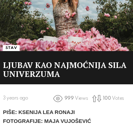
STAV
LJUBAV KAO NAJMOĆNIJA SILA
UNIVERZUMA
3 years ago
999
Views
100
Votes
PIŠE: KSENIJA LEA RONAJI
FOTOGRAFIJE: MAJA VUJOŠEVIĆ