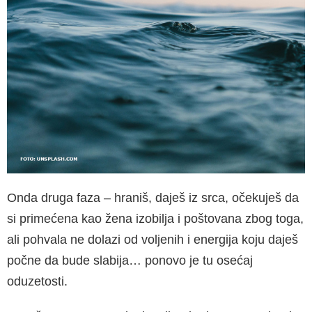
Onda druga faza – hraniš, daješ iz srca, očekuješ da
si primećena kao žena izobilja i poštovana zbog toga,
ali pohvala ne dolazi od voljenih i energija koju daješ
počne da bude slabija… ponovo je tu osećaj
oduzetosti.