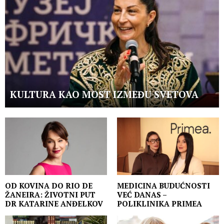
KULTURA KAO MOST IZMEĐU SVETOVA
OD KOVINA DO RIO DE
MEDICINA BUDUĆNOSTI
ŽANEIRA: ŽIVOTNI PUT
VEĆ DANAS –
DR KATARINE ANĐELKOV
POLIKLINIKA PRIMEA