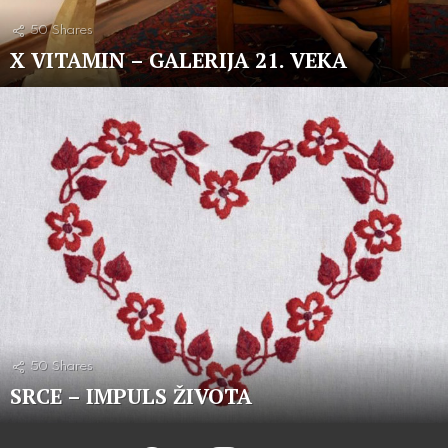
50
Shares
X VITAMIN – GALERIJA 21. VEKA
50
Shares
SRCE – IMPULS ŽIVOTA