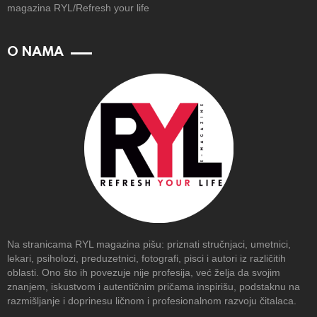
magazina RYL/Refresh your life
O NAMA
Na stranicama RYL magazina pišu: priznati stručnjaci, umetnici,
lekari, psiholozi, preduzetnici, fotografi, pisci i autori iz različitih
oblasti. Ono što ih povezuje nije profesija, već želja da svojim
znanjem, iskustvom i autentičnim pričama inspirišu, podstaknu na
razmišljanje i doprinesu ličnom i profesionalnom razvoju čitalaca.