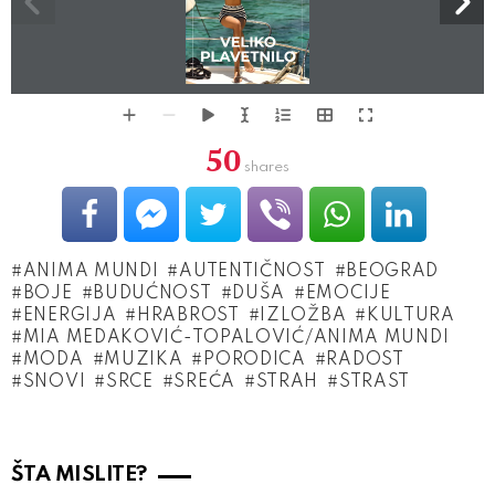
VELIKO
PLAVETNILO
FOTO: STEFAN SOKOLOVSKI
50
shares
ANIMA MUNDI
AUTENTIČNOST
BEOGRAD
BOJE
BUDUĆNOST
DUŠA
EMOCIJE
ENERGIJA
HRABROST
IZLOŽBA
KULTURA
MIA MEDAKOVIĆ-TOPALOVIĆ/ANIMA MUNDI
MODA
MUZIKA
PORODICA
RADOST
SNOVI
SRCE
SREĆA
STRAH
STRAST
ŠTA MISLITE?