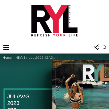
FOL
S
US
Menu
You are here:
Home
NEWS
JUL 2023: IZAŠAO JE NOVI BROJ E-MAGAZINA RYL