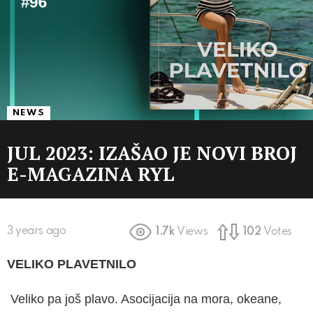
NEWS
JUL 2023: IZAŠAO JE NOVI BROJ
E-MAGAZINA RYL
3 years ago
1.7k
Views
102
Votes
VELIKO PLAVETNILO
Veliko pa još plavo. Asocijacija na mora, okeane,