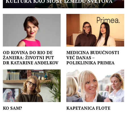
KULTURA KAO MOST IZMEĐU SVETOVA
OD KOVINA DO RIO DE
MEDICINA BUDUĆNOSTI
ŽANEIRA: ŽIVOTNI PUT
VEĆ DANAS –
DR KATARINE ANĐELKOV
POLIKLINIKA PRIMEA
KO SAM?
KAPETANICA FLOTE