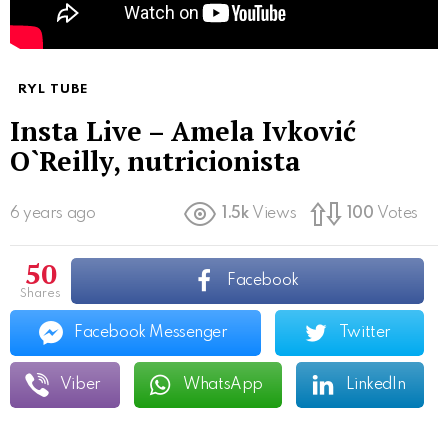
RYL TUBE
Insta Live – Amela Ivković
O`Reilly, nutricionista
6 years ago
1.5k
Views
100
Votes
50
Facebook
shares
Facebook Messenger
Twitter
Viber
WhatsApp
LinkedIn