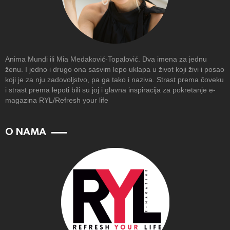
Anima Mundi ili Mia Medaković-Topalović. Dva imena za jednu
ženu. I jedno i drugo ona sasvim lepo uklapa u život koji živi i posao
koji je za nju zadovoljstvo, pa ga tako i naziva. Strast prema čoveku
i strast prema lepoti bili su joj i glavna inspiracija za pokretanje e-
magazina RYL/Refresh your life
O NAMA