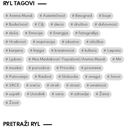
RYL TAGOVI
Anima Mundi
Autentičnost
Beograd
boje
Budućnost
Cilj
deca
društvo
duhovnost
duša
Emocije
Energija
fotografija
Hrabrost
inspiracija
iskustvo
izložba
karijera
knjiga
kreativnost
kultura
Lepota
Ljubav
Mia Medaković-Topalović/Anima Mundi
Mir
muzika
porodica
Priroda
promene
Putovanja
Radost
Sloboda
snaga
Snovi
SRCE
sreća
strah
strast
umetnost
uspeh
Uvodnik
vera
zdravlje
Žena
Život
PRETRAŽI RYL