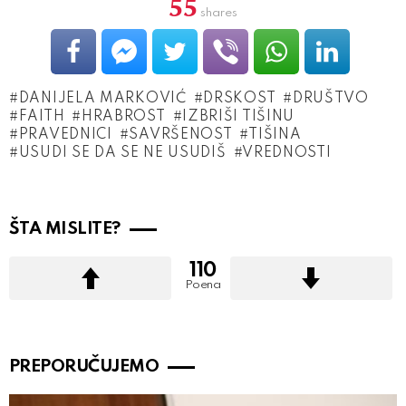
55
shares
DANIJELA MARKOVIĆ
DRSKOST
DRUŠTVO
FAITH
HRABROST
IZBRIŠI TIŠINU
PRAVEDNICI
SAVRŠENOST
TIŠINA
USUDI SE DA SE NE USUDIŠ
VREDNOSTI
ŠTA MISLITE?
110
Poena
PREPORUČUJEMO