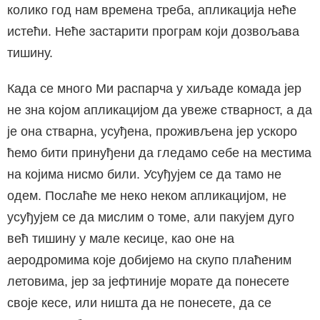
колико год нам времена треба, апликација неће
истећи. Неће застарити програм који дозвољава
тишину.
Када се много Ми распарча у хиљаде комада јер
не зна којом апликацијом да увеже стварност, а да
је она стварна, усуђена, проживљена јер ускоро
ћемо бити принуђени да гледамо себе на местима
на којима нисмо били. Усуђујем се да тамо не
одем. Послаће ме неко неком апликацијом, не
усуђујем се да мислим о томе, али пакујем дуго
већ тишину у мале кесице, као оне на
аеродромима које добијемо на скупо плаћеним
летовима, јер за јефтиније морате да понесете
своје кесе, или ништа да не понесете, да се