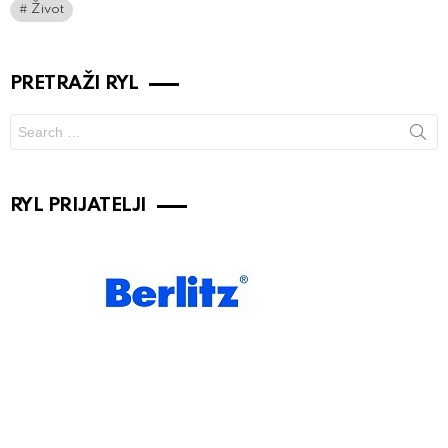
Život
PRETRAŽI RYL
Search
for:
RYL PRIJATELJI