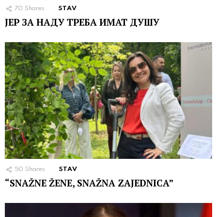
70
Shares
STAV
ЈЕР ЗА НАДУ ТРЕБА ИМАТ ДУШУ
50
Shares
STAV
“SNAŽNE ŽENE, SNAŽNA ZAJEDNICA”