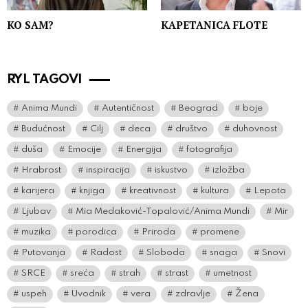
KO SAM?
KAPETANICA FLOTE
RYL TAGOVI
Anima Mundi
Autentičnost
Beograd
boje
Budućnost
Cilj
deca
društvo
duhovnost
duša
Emocije
Energija
fotografija
Hrabrost
inspiracija
iskustvo
izložba
karijera
knjiga
kreativnost
kultura
Lepota
Ljubav
Mia Medaković-Topalović/Anima Mundi
Mir
muzika
porodica
Priroda
promene
Putovanja
Radost
Sloboda
snaga
Snovi
SRCE
sreća
strah
strast
umetnost
uspeh
Uvodnik
vera
zdravlje
Žena