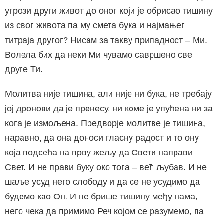
угрози други живот до оног који је обрисао тишину
из свог живота па му смета бука и најмањег
титраја другог? Нисам за такву припадност – Ми.
Волела бих да неки Ми чувамо савршено све
друге Ти.
Молитва није тишина, али није ни бука, не требају
јој дронови да је пренесу, ни коме је упућена ни за
кога је измољена. Предворје молитве је тишина,
наравно, да она доноси гласну радост и то ону
која подсећа на прву жељу да Свети направи
Свет. И не прави буку око тога – већ љубав. И не
шаље усуд него слободу и да се не усудимо да
будемо као Он. И не брише тишину међу нама,
него чека да примимо Реч којом се разумемо, па