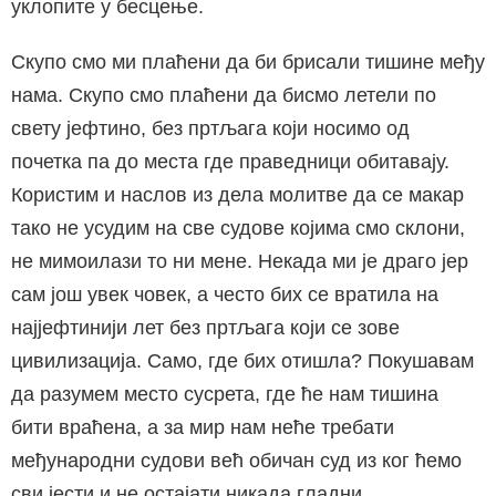
уклопите у бесцење.
Скупо смо ми плаћени да би брисали тишине међу
нама. Скупо смо плаћени да бисмо летели по
свету јефтино, без пртљага који носимо од
почетка па до места где праведници обитавају.
Користим и наслов из дела молитве да се макар
тако не усудим на све судове којима смо склони,
не мимоилази то ни мене. Некада ми је драго јер
сам још увек човек, а често бих се вратила на
најјефтинији лет без пртљага који се зове
цивилизација. Само, где бих отишла? Покушавам
да разумем место сусрета, где ће нам тишина
бити враћена, а за мир нам неће требати
међународни судови већ обичан суд из ког ћемо
сви јести и не остајати никада гладни.