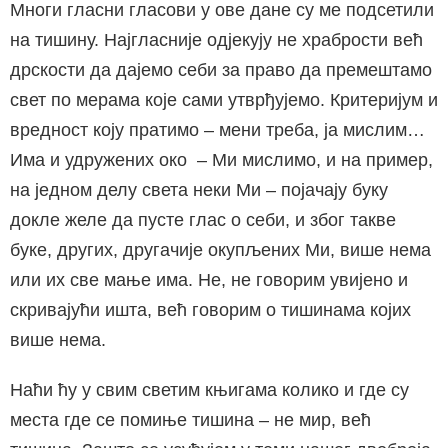
Многи гласни гласови у ове дане су ме подсетили
на тишину. Најгласније одјекују не храбрости већ
дрскости да дајемо себи за право да премештамо
свет по мерама које сами утврђујемо. Критеријум и
вредност коју пратимо – мени треба, ја мислим…
Има и удружених око – Ми мислимо, и на пример,
на једном делу света неки Ми – појачају буку
докле желе да пусте глас о себи, и због такве
буке, других, другачије окупљених Ми, више нема
или их све мање има. Не, не говорим увијено и
скривајући ишта, већ говорим о тишинама којих
више нема.
Наћи ћу у свим светим књигама колико и где су
места где се помиње тишина – не мир, већ