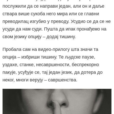
послужили да се направи један, али он и даље
ствара више сукоба него мира или се главни
преводилац изгубио у преводу. Усудио се да се не
усуди да нам суди. Пушта да ипак пронађемо на
свом језику опцију – додај тишину.
Пробала сам на видео-прилогу шта значи та
опција – избриши тишину. Те људске паузе,
уздахе, станке, несавршености, беспрекорно
пакује, усуђује се, тај један језик, да дотера до
неког, многи верују – савршенства.