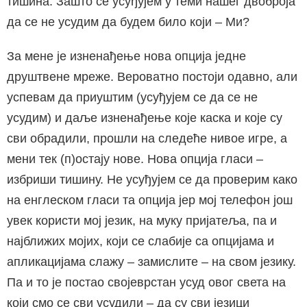
тишина. Зашто се усуђујем у теми нашег двоброја
да се не усудим да будем било који – Ми?
За мене је изненађење нова опција једне
друштвене мреже. Вероватно постоји одавно, али
успевам да приуштим (усуђујем се да се не
усудим) и даље изненађење које каска и које су
сви обрадили, прошли на следеће нивое игре, а
мени тек (п)остају нове. Нова опција гласи –
избриши тишину. Не усуђујем се да проверим како
на енглеском гласи та опција јер мој телефон још
увек користи мој језик, на муку пријатеља, па и
најближих мојих, који се слабије са опцијама и
апликацијама слажу – замислите – на свом језику.
Па и то је постао својеврстан усуд овог света на
који смо се сви усудили – да су сви језици