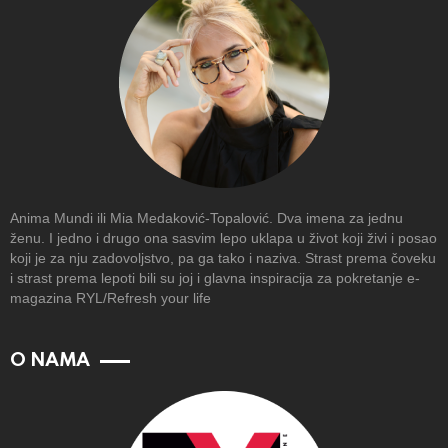
Anima Mundi ili Mia Medaković-Topalović. Dva imena za jednu
ženu. I jedno i drugo ona sasvim lepo uklapa u život koji živi i posao
koji je za nju zadovoljstvo, pa ga tako i naziva. Strast prema čoveku
i strast prema lepoti bili su joj i glavna inspiracija za pokretanje e-
magazina RYL/Refresh your life
O NAMA