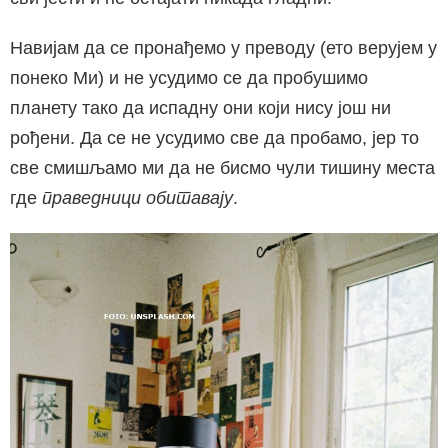
Навијам да се пронађемо у преводу (ето верујем у
понеко Ми) и не усудимо се да пробушимо
планету тако да испадну они који нису још ни
рођени. Да се не усудимо све да пробамо, јер то
све смишљамо ми да не бисмо чули тишину места
где
праведници обитавају
.