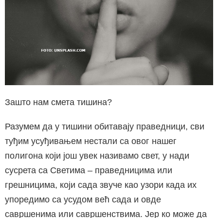
Зашто нам смета тишина?
Разумем да у тишини обитавају праведници, сви
туђим усуђивањем нестали са овог нашег
полигона који још увек називамо свет, у нади
сусрета са Светима – праведницима или
грешницима, који сада звуче као узори када их
упоредимо са усудом већ сада и овде
савршенима или савршенствима. Јер ко може да