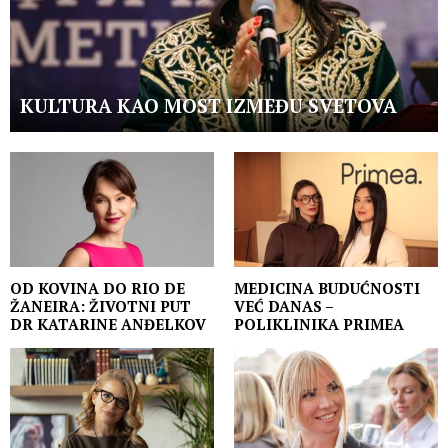
KULTURA KAO MOST IZMEĐU SVETOVA
OD KOVINA DO RIO DE
MEDICINA BUDUĆNOSTI
ŽANEIRA: ŽIVOTNI PUT
VEĆ DANAS –
DR KATARINE ANĐELKOV
POLIKLINIKA PRIMEA