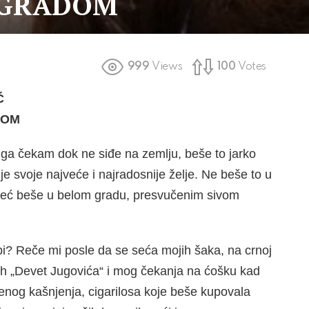
OGRADOM
999
Views
100
Votes
Ć
COM
ga čekam dok ne siđe na zemlju, beše to jarko
e svoje najveće i najradosnije želje. Ne beše to u
, već beše u belom gradu, presvučenim sivom
bi? Reče mi posle da se seća mojih šaka, na crnoj
naših „Devet Jugovića“ i mog čekanja na ćošku kad
nog kašnjenja, cigarilosa koje beše kupovala