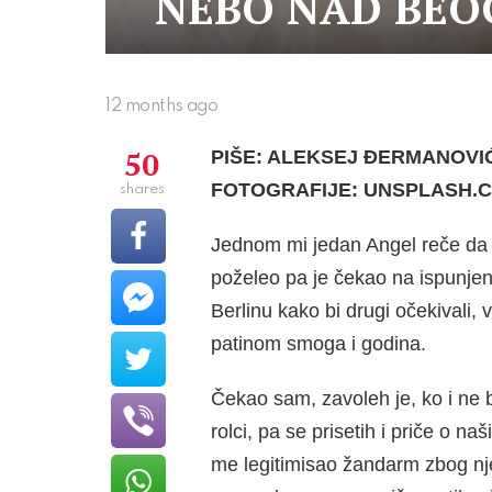
NEBO NAD BE
12 months ago
50
PIŠE: ALEKSEJ ĐERMANOVI
FOTOGRAFIJE: UNSPLASH.
shares
Jednom mi jedan Angel reče da 
poželeo pa je čekao na ispunjenj
Berlinu kako bi drugi očekivali
patinom smoga i godina.
Čekao sam, zavoleh je, ko i ne 
rolci, pa se prisetih i priče o 
me legitimisao žandarm zbog nje