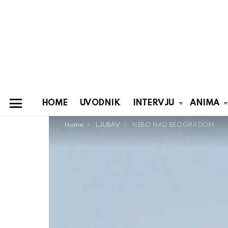
HOME
UVODNIK
INTERVJU
ANIMA
Menu
You are here:
Home
LJUBAV
NEBO NAD BEOGRADOM