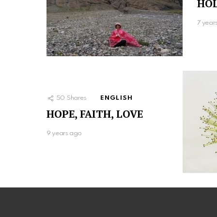
HOL
7 year
50
Shares
ENGLISH
HOPE, FAITH, LOVE
9 years ago