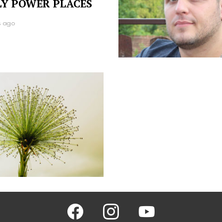
Y POWER PLACES
s ago
facebook
instagram
youtube