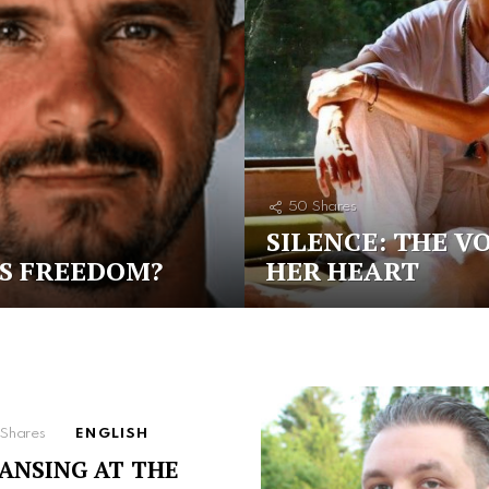
50
Shares
SILENCE: THE VO
S FREEDOM?
HER HEART
Shares
ENGLISH
ANSING AT THE