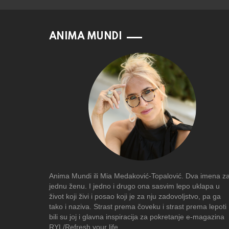
ANIMA MUNDI
Anima Mundi ili Mia Medaković-Topalović. Dva imena z
jednu ženu. I jedno i drugo ona sasvim lepo uklapa u
život koji živi i posao koji je za nju zadovoljstvo, pa ga
tako i naziva. Strast prema čoveku i strast prema lepoti
bili su joj i glavna inspiracija za pokretanje e-magazina
RYL/Refresh your life