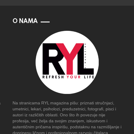
O NAMA
a
Na stranicama RYL magazina pišu: priznati stručnjaci,
umetnici, lekari, psiholozi, preduzetnici, fotografi, pisci i
autori iz različitih oblasti. Ono što ih povezuje nije
profesija, već želja da svojim znanjem, iskustvom i
autentičnim pričama inspirišu, podstaknu na razmišljanje i
doprinesu ličnom i profesionalnom razvoju čitalaca.