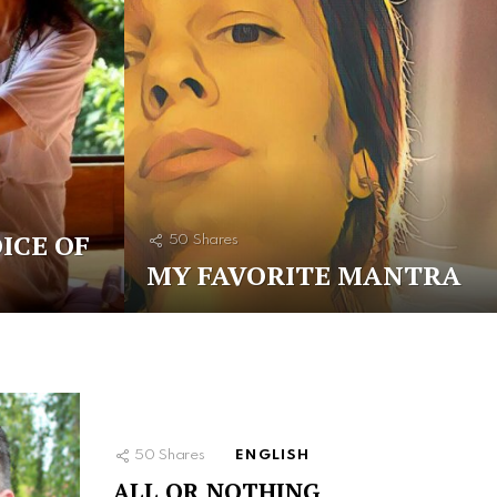
ICE OF
50
Shares
MY FAVORITE MANTRA
50
Shares
ENGLISH
ALL OR NOTHING