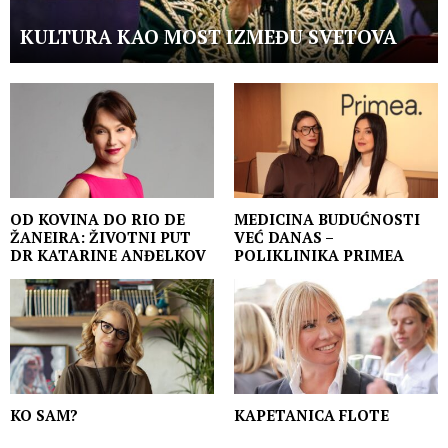
KULTURA KAO MOST IZMEĐU SVETOVA
OD KOVINA DO RIO DE
MEDICINA BUDUĆNOSTI
ŽANEIRA: ŽIVOTNI PUT
VEĆ DANAS –
DR KATARINE ANĐELKOV
POLIKLINIKA PRIMEA
KO SAM?
KAPETANICA FLOTE