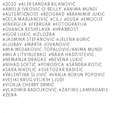
2022
ALEKSANDAR BILANOVIĆ
AMELA IVKOVIĆ O` REILLY
ANIMA MUNDI
AUTENTIČNOST
BEOGRAD
BRANIMIR JUKIĆ
CECA MARJANOVIĆ
CILJ
DUŠA
EMOCIJE
ENERGIJA
FEBRUAR
FOTOGRAFIJA
GVANCA KESHELAVA
HRABROST
IGOR LUKIĆ
IZLOŽBA
JASMINA STEFANOVIĆ
JELENA ĐURIĆ
LJUBAV
MARTA JOVANOVIĆ
MIA MEDAKOVIĆ-TOPALOVIĆ/ANIMA MUNDI
MILA LITVINJENKO
NAĐA HADŽISTEVIĆ
NEMANJA DRAGAŠ
NEVENA LUKIĆ
NIHAD SOFTIĆ
PORODICA
SANDRA RISTIĆ
SARA NIKOLIĆ
SVETOZAR RADIŠIĆ
VALENTINA ŠLJIVIĆ
VANJA BOKUN POPOVIĆ
VELIKI KRUG VELIKIH LJUDI
VIŠNJA CHERRY DRMIĆ
VLADIMIR RADOJKOVIĆ
ZAFIRIS LAMPADARIS
ŽENA