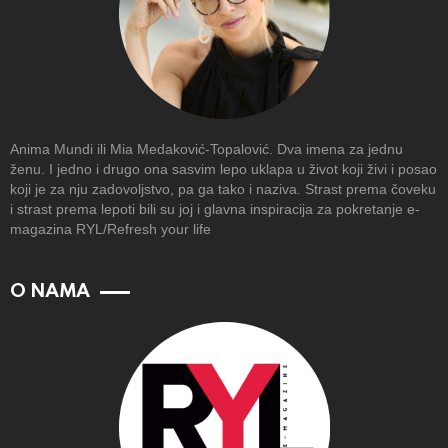
Anima Mundi ili Mia Medaković-Topalović. Dva imena za jednu
ženu. I jedno i drugo ona sasvim lepo uklapa u život koji živi i posao
koji je za nju zadovoljstvo, pa ga tako i naziva. Strast prema čoveku
i strast prema lepoti bili su joj i glavna inspiracija za pokretanje e-
magazina RYL/Refresh your life
O NAMA