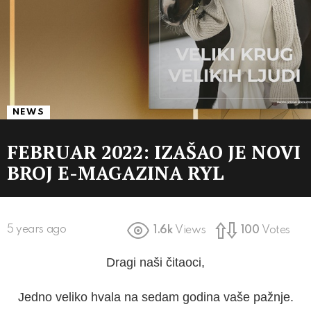
NEWS
FEBRUAR 2022: IZAŠAO JE NOVI
BROJ E-MAGAZINA RYL
5 years ago
1.6k
Views
100
Votes
Dragi naši čitaoci,
Jedno veliko hvala na sedam godina vaše pažnje.