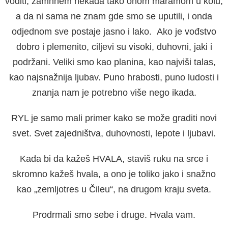
voditi, zamhnem nekada tako onom maramom u kolu,
a da ni sama ne znam gde smo se uputili, i onda
odjednom sve postaje jasno i lako. Ako je vođstvo
dobro i plemenito, ciljevi su visoki, duhovni, jaki i
podržani. Veliki smo kao planina, kao najviši talas,
kao najsnažnija ljubav. Puno hrabosti, puno ludosti i
znanja nam je potrebno više nego ikada.
RYL je samo mali primer kako se može graditi novi
svet. Svet zajedništva, duhovnosti, lepote i ljubavi.
Kada bi da kažeš HVALA, staviš ruku na srce i
skromno kažeš hvala, a ono je toliko jako i snažno
kao „zemljotres u Čileu“, na drugom kraju sveta.
Prodrmali smo sebe i druge. Hvala vam.