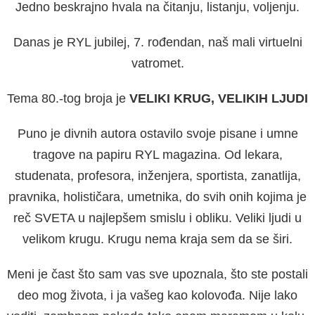
Jedno beskrajno hvala na čitanju, listanju, voljenju.
Danas je RYL jubilej, 7. rođendan, naš mali virtuelni
vatromet.
Tema 80.-tog broja je
VELIKI KRUG, VELIKIH LJUDI
Puno je divnih autora ostavilo svoje pisane i umne
tragove na papiru RYL magazina. Od lekara,
studenata, profesora, inženjera, sportista, zanatlija,
pravnika, holističara, umetnika, do svih onih kojima je
reč SVETA u najlepšem smislu i obliku. Veliki ljudi u
velikom krugu. Krugu nema kraja sem da se širi.
Meni je čast što sam vas sve upoznala, što ste postali
deo mog života, i ja vašeg kao kolovođa. Nije lako