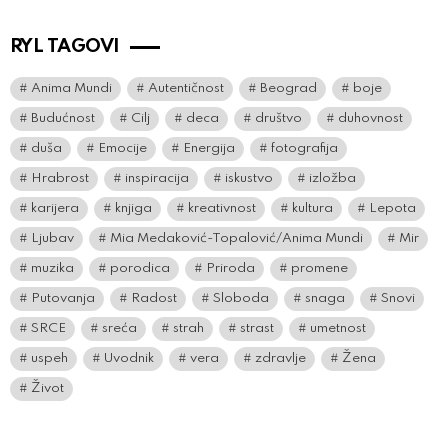
RYL TAGOVI
Anima Mundi
Autentičnost
Beograd
boje
Budućnost
Cilj
deca
društvo
duhovnost
duša
Emocije
Energija
fotografija
Hrabrost
inspiracija
iskustvo
izložba
karijera
knjiga
kreativnost
kultura
Lepota
Ljubav
Mia Medaković-Topalović/Anima Mundi
Mir
muzika
porodica
Priroda
promene
Putovanja
Radost
Sloboda
snaga
Snovi
SRCE
sreća
strah
strast
umetnost
uspeh
Uvodnik
vera
zdravlje
Žena
Život