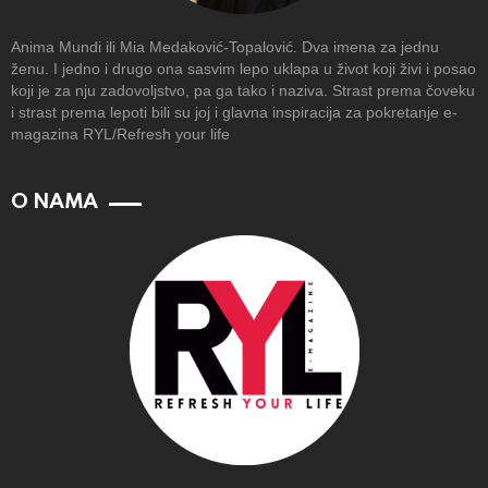
Anima Mundi ili Mia Medaković-Topalović. Dva imena za jednu
ženu. I jedno i drugo ona sasvim lepo uklapa u život koji živi i posao
koji je za nju zadovoljstvo, pa ga tako i naziva. Strast prema čoveku
i strast prema lepoti bili su joj i glavna inspiracija za pokretanje e-
magazina RYL/Refresh your life
O NAMA