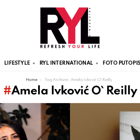
LIFESTYLE
RYL INTERNATIONAL
FOTO PUTOPIS
Home
Tag Archives: Amela Ivković O` Reilly
Amela Ivković O` Reilly