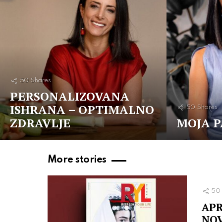
50
Shares
PERSONALIZOVANA
ISHRANA – OPTIMALNO
50
Shares
ZDRAVLJE
MOJA P
More stories
50
APR
NOV