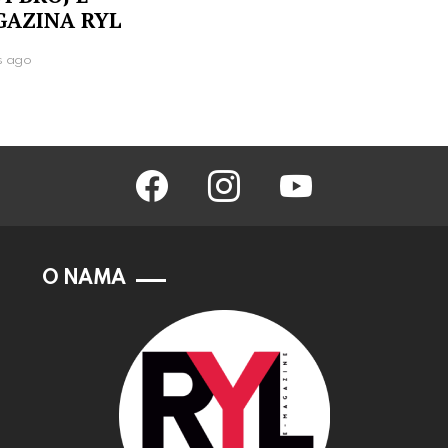
AZINA RYL
s ago
facebook
instagram
youtube
O NAMA