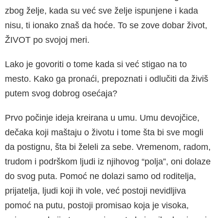
zbog želje, kada su već sve želje ispunjene i kada
nisu, ti ionako znaš da hoće. To se zove dobar život,
ŽIVOT po svojoj meri.
Lako je govoriti o tome kada si već stigao na to
mesto. Kako ga pronaći, prepoznati i odlučiti da živiš
putem svog dobrog osećaja?
Prvo počinje ideja kreirana u umu. Umu devojči­ce,
dečaka koji maštaju o životu i tome šta bi sve mogli
da postignu, šta bi želeli za sebe. Vreme­nom, radom,
trudom i podrškom ljudi iz njihovog “polja”, oni dolaze
do svog puta. Pomoć ne do­lazi samo od roditelja,
prijatelja, ljudi koji ih vole, već postoji nevidljiva
pomoć na putu, postoji pro­misao koja je visoka,