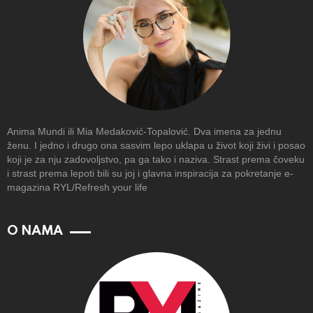
Anima Mundi ili Mia Medaković-Topalović. Dva imena za jednu
ženu. I jedno i drugo ona sasvim lepo uklapa u život koji živi i posao
koji je za nju zadovoljstvo, pa ga tako i naziva. Strast prema čoveku
i strast prema lepoti bili su joj i glavna inspiracija za pokretanje e-
magazina RYL/Refresh your life
O NAMA