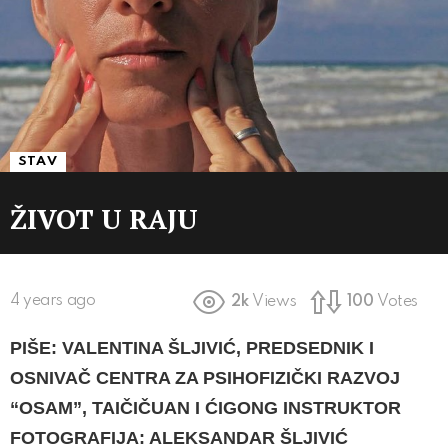
STAV
ŽIVOT U RAJU
4 years ago
2k
Views
100
Votes
PIŠE: VALENTINA ŠLJIVIĆ, PREDSEDNIK I
OSNIVAČ CENTRA ZA PSIHOFIZIČKI RAZVOJ
“OSAM”, TAIČIČUAN I ĆIGONG INSTRUKTOR
FOTOGRAFIJA: ALEKSANDAR ŠLJIVIĆ