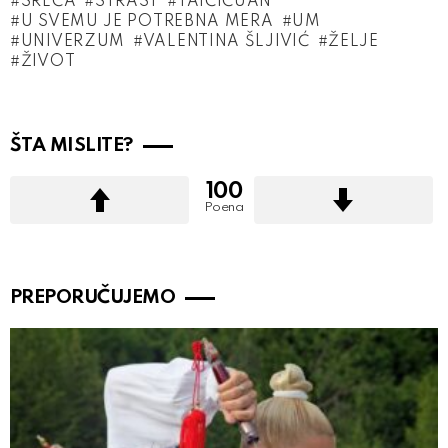
SREĆA
STRAST
TAIČIČUAN
U SVEMU JE POTREBNA MERA
UM
UNIVERZUM
VALENTINA ŠLJIVIĆ
ŽELJE
ŽIVOT
ŠTA MISLITE?
100
Poena
PREPORUČUJEMO