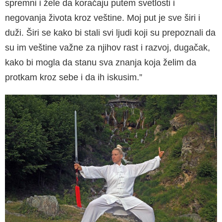
spremni i žele da koračaju putem sve­tlosti i
negovanja života kroz veštine. Moj put je sve širi i
duži. Širi se kako bi stali svi ljudi koji su prepoznali da
su im veštine važne za njihov rast i razvoj, dugačak,
kako bi mogla da stanu sva znanja koja želim da
protkam kroz sebe i da ih iskusim.”