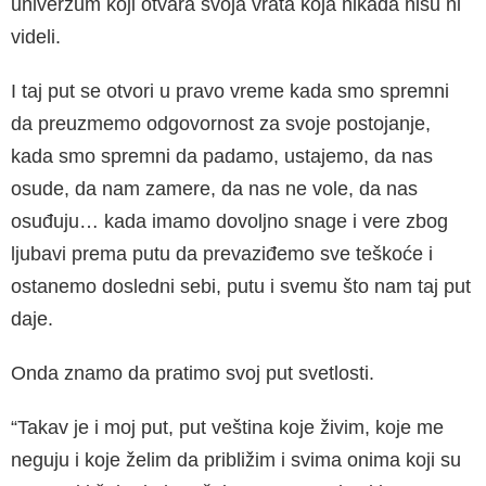
univerzum koji otvara svoja vrata koja nikada nisu ni
videli.
I taj put se otvori u pravo vreme kada smo spre­mni
da preuzmemo odgovornost za svoje posto­janje,
kada smo spremni da padamo, ustajemo, da nas
osude, da nam zamere, da nas ne vole, da nas
osuđuju… kada imamo dovoljno snage i vere zbog
ljubavi prema putu da prevaziđemo sve teškoće i
ostanemo dosledni sebi, putu i sve­mu što nam taj put
daje.
Onda znamo da pratimo svoj put svetlosti.
“Takav je i moj put, put veština koje živim, koje me
neguju i koje želim da približim i svima oni­ma koji su