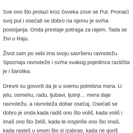
Sve ono što prolazi kroz čoveka zove se Put. Pronaći
svoj put i osećati se dobro na njemu je svrha
postojanja. Onda prestaje potraga za ra­jem. Tada se
živi u Raju.
Život sam po sebi ima svoju savršenu ravnotežu.
Spoznaja ravnoteže i svrha svakog pojedinca ra­zličita
je i šarolika.
Drevni su govorili da je u svemu potrebna mera. U
jelu, osmehu, radu, ljubavi, ljutnji… mera daje
ravnotežu, a ravnoteža dobar osećaj. Osećati se
dobro je onda kada radiš ono što voliš, kada vo­liš i
imaš ono što želiš, kada te inspiriše ono što imaš,
kada rasteš u onom što si izabrao, kada ne goriš