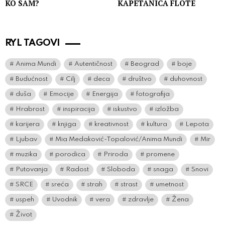
KO SAM?
KAPETANICA FLOTE
RYL TAGOVI
Anima Mundi
Autentičnost
Beograd
boje
Budućnost
Cilj
deca
društvo
duhovnost
duša
Emocije
Energija
fotografija
Hrabrost
inspiracija
iskustvo
izložba
karijera
knjiga
kreativnost
kultura
Lepota
Ljubav
Mia Medaković-Topalović/Anima Mundi
Mir
muzika
porodica
Priroda
promene
Putovanja
Radost
Sloboda
snaga
Snovi
SRCE
sreća
strah
strast
umetnost
uspeh
Uvodnik
vera
zdravlje
Žena
Život