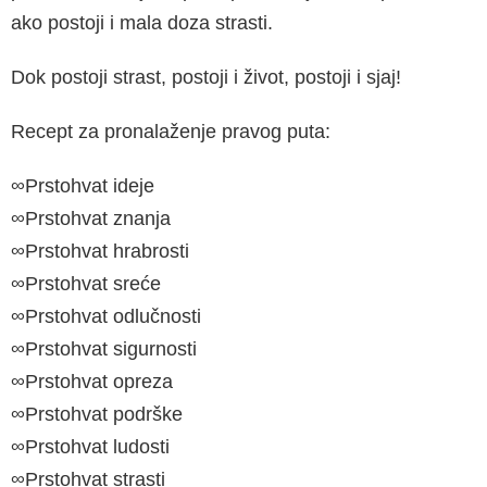
ako postoji i mala doza strasti.
Dok postoji strast, postoji i život, postoji i sjaj!
Recept za pronalaženje pravog puta:
∞Prstohvat ideje
∞Prstohvat znanja
∞Prstohvat hrabrosti
∞Prstohvat sreće
∞Prstohvat odlučnosti
∞Prstohvat sigurnosti
∞Prstohvat opreza
∞Prstohvat podrške
∞Prstohvat ludosti
∞Prstohvat strasti