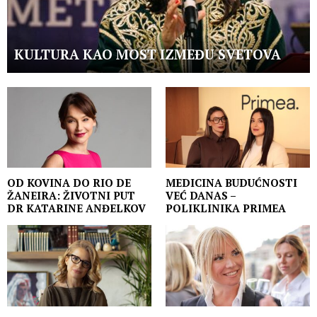
KULTURA KAO MOST IZMEĐU SVETOVA
OD KOVINA DO RIO DE
MEDICINA BUDUĆNOSTI
ŽANEIRA: ŽIVOTNI PUT
VEĆ DANAS –
DR KATARINE ANĐELKOV
POLIKLINIKA PRIMEA