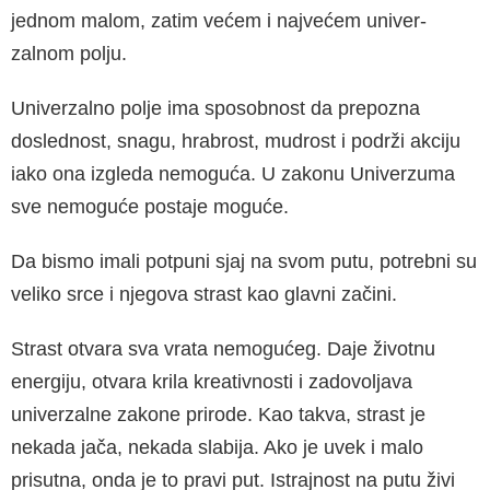
jednom malom, zatim većem i najvećem univer­
zalnom polju.
Univerzalno polje ima sposobnost da prepozna
doslednost, snagu, hrabrost, mudrost i podrži akciju
iako ona izgleda nemoguća. U zakonu Univerzuma
sve nemoguće postaje moguće.
Da bismo imali potpuni sjaj na svom putu, po­trebni su
veliko srce i njegova strast kao glavni začini.
Strast otvara sva vrata nemogućeg. Daje život­nu
energiju, otvara krila kreativnosti i zadovolja­va
univerzalne zakone prirode. Kao takva, strast je
nekada jača, nekada slabija. Ako je uvek i malo
prisutna, onda je to pravi put. Istrajnost na putu živi