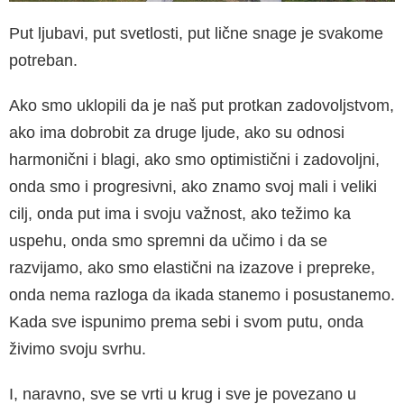
Put ljubavi, put svetlosti, put lične snage je sva­kome
potreban.
Ako smo uklopili da je naš put protkan zadovolj­stvom,
ako ima dobrobit za druge ljude, ako su odnosi
harmonični i blagi, ako smo optimistični i zadovoljni,
onda smo i progresivni, ako znamo svoj mali i veliki
cilj, onda put ima i svoju važ­nost, ako težimo ka
uspehu, onda smo spremni da učimo i da se
razvijamo, ako smo elastični na izazove i prepreke,
onda nema razloga da ikada stanemo i posustanemo.
Kada sve ispunimo pre­ma sebi i svom putu, onda
živimo svoju svrhu.
I, naravno, sve se vrti u krug i sve je povezano u