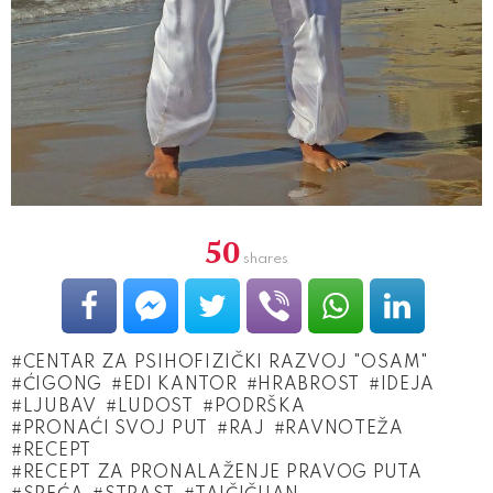
50
shares
CENTAR ZA PSIHOFIZIČKI RAZVOJ "OSAM"
ĆIGONG
EDI KANTOR
HRABROST
IDEJA
LJUBAV
LUDOST
PODRŠKA
PRONAĆI SVOJ PUT
RAJ
RAVNOTEŽA
RECEPT
RECEPT ZA PRONALAŽENJE PRAVOG PUTA