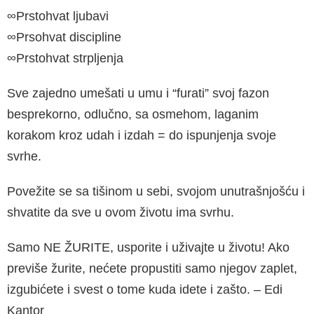
∞Prstohvat ljubavi
∞Prsohvat discipline
∞Prstohvat strpljenja
Sve zajedno umešati u umu i “furati” svoj fazon
besprekorno, odlučno, sa osme­hom, laganim
korakom kroz udah i izdah = do ispunjenja svoje
svrhe.
Povežite se sa tišinom u sebi, svojom unutrašnjošću i
shvatite da sve u ovom životu ima svrhu.
Samo NE ŽURITE, usporite i uživajte u životu! Ako
previše žurite, nećete pro­pustiti samo njegov zaplet,
izgubićete i svest o tome kuda idete i zašto. – Edi
Kantor