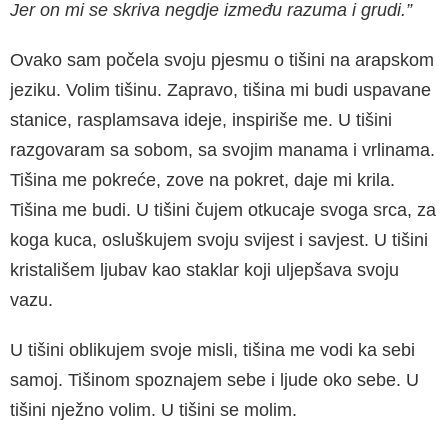
Jer on mi se skriva negdje između razuma i grudi.”
Ovako sam počela svoju pjesmu o tišini na arapskom
jeziku. Volim tišinu. Zapravo, tišina mi budi uspavane
stanice, rasplamsava ideje, inspiriše me. U tišini
razgovaram sa sobom, sa svojim manama i vrlinama.
Tišina me pokreće, zove na pokret, daje mi krila.
Tišina me budi. U tišini čujem otkucaje svoga srca, za
koga kuca, osluškujem svoju svijest i savjest. U tišini
kristališem ljubav kao staklar koji uljepšava svoju
vazu.
U tišini oblikujem svoje misli, tišina me vodi ka sebi
samoj. Tišinom spoznajem sebe i ljude oko sebe. U
tišini nježno volim. U tišini se molim.