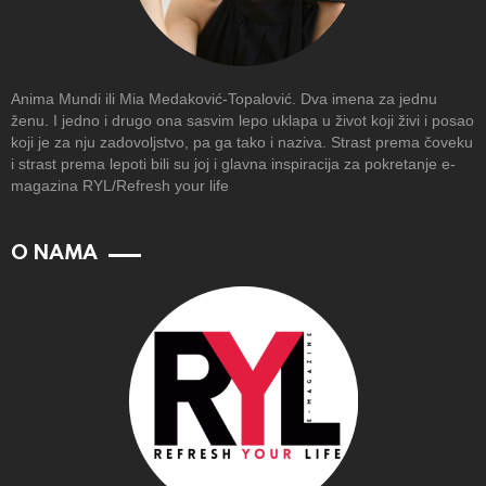
Anima Mundi ili Mia Medaković-Topalović. Dva imena za jednu
ženu. I jedno i drugo ona sasvim lepo uklapa u život koji živi i posao
koji je za nju zadovoljstvo, pa ga tako i naziva. Strast prema čoveku
i strast prema lepoti bili su joj i glavna inspiracija za pokretanje e-
magazina RYL/Refresh your life
O NAMA