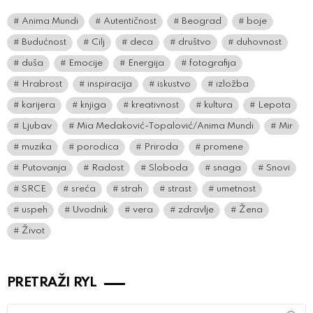
Anima Mundi
Autentičnost
Beograd
boje
Budućnost
Cilj
deca
društvo
duhovnost
duša
Emocije
Energija
fotografija
Hrabrost
inspiracija
iskustvo
izložba
karijera
knjiga
kreativnost
kultura
Lepota
Ljubav
Mia Medaković-Topalović/Anima Mundi
Mir
muzika
porodica
Priroda
promene
Putovanja
Radost
Sloboda
snaga
Snovi
SRCE
sreća
strah
strast
umetnost
uspeh
Uvodnik
vera
zdravlje
Žena
Život
PRETRAŽI RYL
Search