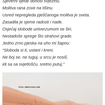
Sjeverni vjetar donosi svježinu,
Molitva rana zove na tišinu.
Usred nepregleda pješčanoga molitva je sveta.
Zasadila je sjeme radosti i nade.
Osjećaj slobode univerzumom se širi,
Nestadoše sprege što strahovi grade.
Jedno zrno pjeska na uho mi šapnu:
“Sloboda si ti, ustani i kreni.
Ne boj se, ne tuguj, u srcu je nosiš,
idi sa sa svjetlošću, sretno putuj.”