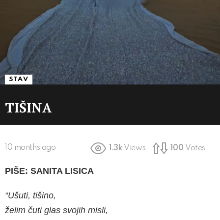
STAV
TIŠINA
10 months ago
1.3k
Views
100
Votes
PIŠE: SANITA LISICA
“Ušuti, tišino,
želim čuti glas svojih misli,