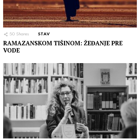
50
Shares
STAV
RAMAZANSKOM TIŠINOM: ŽEĐANJE PRE
VODE