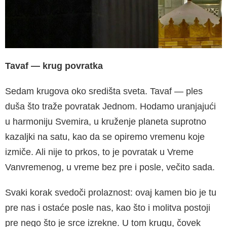
Tavaf
—
krug povratka
Sedam krugova oko središta sveta. Tavaf — ples
duša što traže povratak Jednom. Hodamo uranjajući
u harmoniju Svemira, u kruženje planeta suprotno
kazaljki na satu, kao da se opiremo vremenu koje
izmiče. Ali nije to prkos, to je povratak u Vreme
Vanvremenog, u vreme bez pre i posle, večito sada.
Svaki korak svedoči prolaznost: ovaj kamen bio je tu
pre nas i ostaće posle nas, kao što i molitva postoji
pre nego što je srce izrekne. U tom krugu, čovek