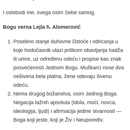
I oslobodi me, svega osim Sebe samog.
Bogu verna Lejla h. Alomerović
Posebno stanje duhovne čistoće i odricanja u
koje hodočasnik ulazi prilikom obavljanja hadža
ili umre, uz određenu odeću i propise kao znak
posvećenosti Jednom Bogu. Muškarci nose dva
nešivena bela platna, žene odevaju šivenu
odeću.
Nema drugog božanstva, osim Jednog Boga.
Negacija lažnih apsoluta (idola, moći, novca,
ideologija, ljudi) i afirmacija jedine stvarnosti —
Boga koji jeste, koji je Živ i Neuporediv.