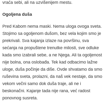
vraća sebi, ali na uzvišenijem mestu.
Ogoljena duša
Pred Kabom nema maski. Nema uloga ovoga sveta.
Stojimo sa ogoljenom dušom, bez vela kojim smo je
prekrivali. Sva kajanja izlaze na površinu, sva
sećanja na propuštene trenutke milosti, sve odluke
kada smo izabrali sebe, a ne Njega. Ali ta ogoljenost
nije bolna, ona oslobađa. Tek kad odbacimo lažne
uloge, duša počinje da diše. Ovde shvatamo da smo
ruševina sveta, prolazni, da naš vek nestaje, da smo
vekom večni samo dok duša traje, ali ne i
beskonačni. Kajanje tada nije rana, već radost
ponovnog susreta.