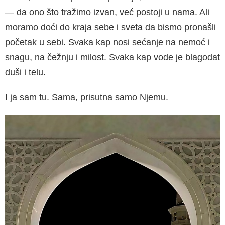
— da ono što tražimo izvan, već postoji u nama. Ali
moramo doći do kraja sebe i sveta da bismo pronašli
početak u sebi. Svaka kap nosi sećanje na nemoć i
snagu, na čežnju i milost. Svaka kap vode je blagodat
duši i telu.
I ja sam tu. Sama, prisutna samo Njemu.