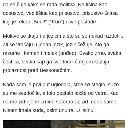
da se čuje kako se rađa molitva. Ne tišina kao
odsustvo, već tišina kao prisustvo, prisustvo Glasa
koji je rekao „Budi!“ (“Kun”) i sve postade.
Molitve se tkaju na jezicima što su se nekad razdelili,
ali se vraćaju u jedan jezik, jezik čežnje, što ga
razume i kamen i melek (anđeo). Svako zrno, svaka
čestica, svaka kap ga svedoči i ćutnjom kazuju
prolaznost pred Beskonačnim.
Kada sam je prvi put ugledala, srce se steglo, suze
su me svedočile, a telo postalo lakše od vetra. Kao
da me zid njene crnine saterao uz zid mene same.
Nisam imala kuda, osim unutra. U istinu.