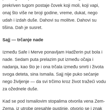
prekriven tugom postaje čovek koji moli, koji vapi,
onaj što više ne broji godine, vreme, dukat, nego
udah i izdah duše. Dahovi su molitve. Dahovi su
tišina. Dah je susret.
Sajj
—
trčanje nade
Između Safe i Merve ponavljam Hadžerin put bola i
nade. Sedam puta prelazim put između očaja i
nadanja, kao što je i ona trčala između smrti i života
svoga deteta, sina Ismaila. Sajj nije puko sećanje
nego življenje — da svi trčimo kroz život tražeći vodu
za ožednele duše.
Kad se pod Ismailovim stopalima otvorila vena Zem-
Zema, iz utrobe presahle pustinje, otvorio se i znak