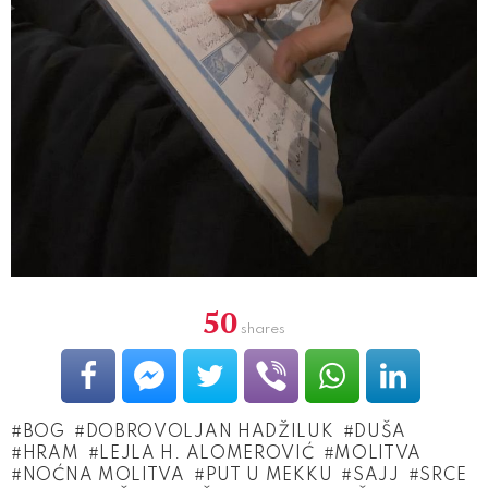
50
shares
BOG
DOBROVOLJAN HADŽILUK
DUŠA
HRAM
LEJLA H. ALOMEROVIĆ
MOLITVA
NOĆNA MOLITVA
PUT U MEKKU
SAJJ
SRCE