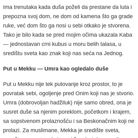
Ima trenutaka kada duša poželi da prestane da luta i
prepozna svoj dom, ne dom od kamena što ga grade
ruke, već dom što ga nosi u sebi otkako je stvorena.
Tako je bilo kada se pred mojim očima ukazala Kaba
— jednostavan crni kubus u moru belih talasa, u
središtu sveta kao znak koji nas seća na Jednog.
Put u Mekku
—
Umra kao ogledalo duše
Put u Mekku nije tek putovanje kroz prostor, to je
povratak sebi, ogoljenje pred Onim koji nas je stvorio.
Umra (dobrovoljan hadžiluk) nije samo obred, ona je
susret duše sa njenim poreklom, početkom i krajem,
sa sopstvenom prolaznošću i sa Beskonačnim koji ne
prolazi. Za muslimane, Mekka je središte sveta,