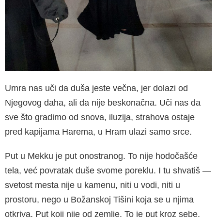
Umra nas uči da duša jeste večna, jer dolazi od
Njegovog daha, ali da nije beskonačna. Uči nas da
sve što gradimo od snova, iluzija, strahova ostaje
pred kapijama Harema, u Hram ulazi samo srce.
Put u Mekku je put onostranog. To nije hodočašće
tela, već povratak duše svome poreklu. I tu shvatiš —
svetost mesta nije u kamenu, niti u vodi, niti u
prostoru, nego u Božanskoj Tišini koja se u njima
otkriva. Put koji nije od zemlje. To je put kroz sebe,