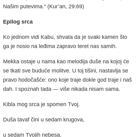
Našim putevima.“ (Kur’an, 29:69)
Epilog srca
Ko jednom vidi Kabu, shvata da je svaki kamen što
ga je nosio na leđima zapravo teret nas samih.
Mekka ostaje u nama kao melodija duše na kojoj će
se tkati sve buduće molitve. U toj tišini, nastavlja se
pravo hodočašće: ono koje traje dokle god traje i naš
dah. I spoznah tada — više nikada nisam sama.
Kibla mog srca je spomen Tvoj.
Duša tavaf čini u sedam krugova,
u sedam Tvojih nebesa.