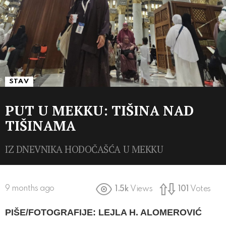
STAV
PUT U MEKKU: TIŠINA NAD
TIŠINAMA
IZ DNEVNIKA HODOČAŠĆA U MEKKU
9 months ago
1.5k
Views
101
Votes
PIŠE/FOTOGRAFIJE: LEJLA H. ALOMEROVIĆ