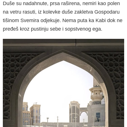
Duše su nadahnute, prsa raširena, nemiri kao polen
na vetru rasuti, iz kolevke duše zakletva Gospodaru
tišinom Svemira odjekuje. Nema puta ka Kabi dok ne
pređeš kroz pustinju sebe i sopstvenog ega.