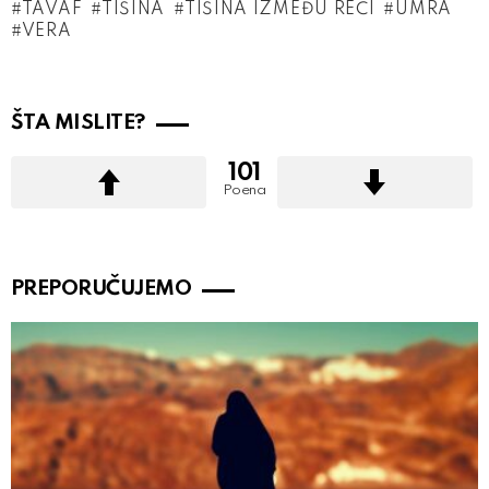
TAVAF
TIŠINA
TIŠINA IZMEĐU REČI
UMRA
VERA
ŠTA MISLITE?
101
Poena
PREPORUČUJEMO