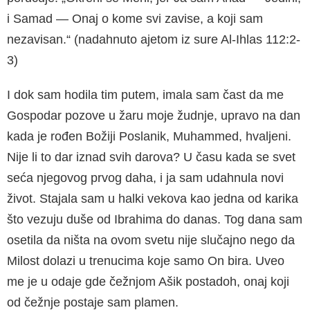
i Samad — Onaj o kome svi zavise, a koji sam
nezavisan.“ (nadahnuto ajetom iz sure Al-Ihlas 112:2-
3)
I dok sam hodila tim putem, imala sam čast da me
Gospodar pozove u žaru moje žudnje, upravo na dan
kada je rođen Božiji Poslanik, Muhammed, hvaljeni.
Nije li to dar iznad svih darova? U času kada se svet
seća njegovog prvog daha, i ja sam udahnula novi
život. Stajala sam u halki vekova kao jedna od karika
što vezuju duše od Ibrahima do danas. Tog dana sam
osetila da ništa na ovom svetu nije slučajno nego da
Milost dolazi u trenucima koje samo On bira. Uveo
me je u odaje gde čežnjom Ašik postadoh, onaj koji
od čežnje postaje sam plamen.