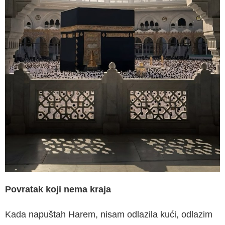
Povratak koji nema kraja
Kada napuštah Harem, nisam odlazila kući, odlazim