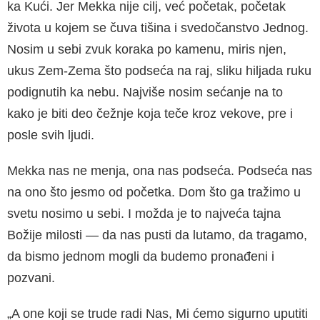
ka Kući. Jer Mekka nije cilj, već početak, početak
života u kojem se čuva tišina i svedočanstvo Jednog.
Nosim u sebi zvuk koraka po kamenu, miris njen,
ukus Zem-Zema što podseća na raj, sliku hiljada ruku
podignutih ka nebu. Najviše nosim sećanje na to
kako je biti deo čežnje koja teče kroz vekove, pre i
posle svih ljudi.
Mekka nas ne menja, ona nas podseća. Podseća nas
na ono što jesmo od početka. Dom što ga tražimo u
svetu nosimo u sebi. I možda je to najveća tajna
Božije milosti — da nas pusti da lutamo, da tragamo,
da bismo jednom mogli da budemo pronađeni i
pozvani.
„A one koji se trude radi Nas, Mi ćemo sigurno uputiti