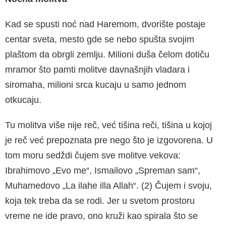
Kad se spusti noć nad Haremom, dvorište postaje
centar sveta, mesto gde se nebo spušta svojim
plaštom da obrgli zemlju. Milioni duša čelom dotiču
mramor što pamti molitve davnašnjih vladara i
siromaha, milioni srca kucaju u samo jednom
otkucaju.
Tu molitva više nije reč, već tišina reči, tišina u kojoj
je reč već prepoznata pre nego što je izgovorena. U
tom moru sedždi čujem sve molitve vekova:
Ibrahimovo „Evo me“, Ismailovo „Spreman sam“,
Muhamedovo „La ilahe illa Allah“. (2) Čujem i svoju,
koja tek treba da se rodi. Jer u svetom prostoru
vreme ne ide pravo, ono kruži kao spirala što se