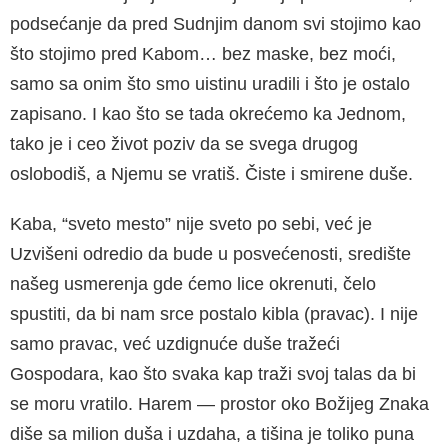
podsećanje da pred Sudnjim danom svi stojimo kao
što stojimo pred Kabom… bez maske, bez moći,
samo sa onim što smo uistinu uradili i što je ostalo
zapisano. I kao što se tada okrećemo ka Jednom,
tako je i ceo život poziv da se svega drugog
oslobodiš, a Njemu se vratiš. Čiste i smirene duše.
Kaba, “sveto mesto” nije sveto po sebi, već je
Uzvišeni odredio da bude u posvećenosti, središte
našeg usmerenja gde ćemo lice okrenuti, čelo
spustiti, da bi nam srce postalo kibla (pravac). I nije
samo pravac, već uzdignuće duše tražeći
Gospodara, kao što svaka kap traži svoj talas da bi
se moru vratilo. Harem — prostor oko Božijeg Znaka
diše sa milion duša i uzdaha, a tišina je toliko puna