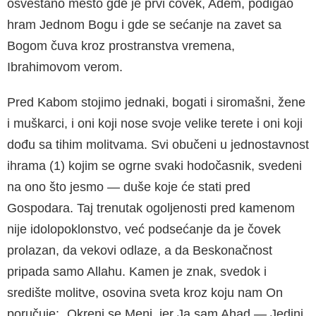
osveštano mesto gde je prvi čovek, Adem, podigao
hram Jednom Bogu i gde se sećanje na zavet sa
Bogom čuva kroz prostranstva vremena,
Ibrahimovom verom.
Pred Kabom stojimo jednaki, bogati i siromašni, žene
i muškarci, i oni koji nose svoje velike terete i oni koji
dođu sa tihim molitvama. Svi obučeni u jednostavnost
ihrama (1) kojim se ogrne svaki hodočasnik, svedeni
na ono što jesmo — duše koje će stati pred
Gospodara. Taj trenutak ogoljenosti pred kamenom
nije idolopoklonstvo, već podsećanje da je čovek
prolazan, da vekovi odlaze, a da Beskonačnost
pripada samo Allahu. Kamen je znak, svedok i
središte molitve, osovina sveta kroz koju nam On
poručuje: „Okreni se Meni, jer Ja sam Ahad — Jedini,