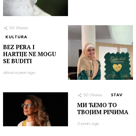
50
Shares
KULTURA
BEZ PERA I
HARTIJE NE MOGU
SE BUDITI
about a year ago
50
Shares
STAV
МИ ЋЕМО ТО
ТВОЈИМ РЕЧИМА
2 years ago