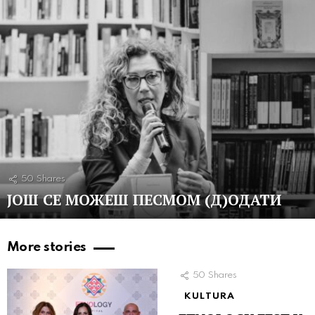
50
Shares
ЈОШ СЕ МОЖЕШ ПЕСМОМ (Д)ОДАТИ
More stories
50
Shares
KULTURA