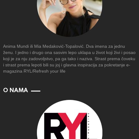
Anima Mundi ili Mia Medaković-Topalović. Dva imena za jednu
ženu. I jedno i drugo ona sasvim lepo uklapa u život koji živi i posao
koji je za nju zadovoljstvo, pa ga tako i naziva. Strast prema čoveku
i strast prema lepoti bili su joj i glavna inspiracija za pokretanje e-
magazina RYL/Refresh your life
O NAMA