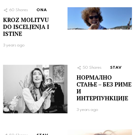
60
Shares
ONA
KROZ MOLITVU
DO ISCELJENJA I
ISTINE
3 years ago
50
Shares
STAV
НОРМАЛНО
СТАЊЕ – БЕЗ РИМЕ
И
ИНТЕРПУНКЦИЈЕ
3 years ago