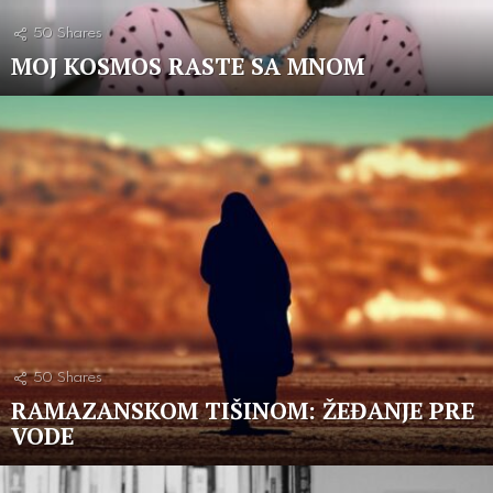
50
Shares
MOJ KOSMOS RASTE SA MNOM
50
Shares
RAMAZANSKOM TIŠINOM: ŽEĐANJE PRE
VODE