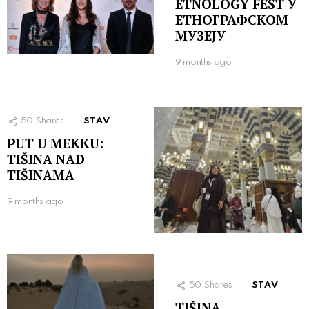
ETNOLOGY FEST У
ЕТНОГРАФСКОМ
МУЗЕЈУ
9 months ago
50
Shares
STAV
PUT U MEKKU:
TIŠINA NAD
TIŠINAMA
9 months ago
50
Shares
STAV
TIŠINA