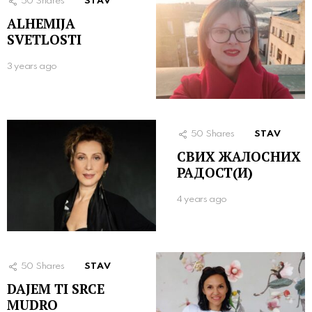
50
Shares
STAV
ALHEMIJA
SVETLOSTI
3 years ago
50
Shares
STAV
СВИХ ЖАЛОСНИХ
РАДОСТ(И)
4 years ago
50
Shares
STAV
DAJEM TI SRCE
MUDRO