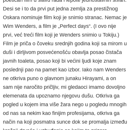
Desi se i to da prvi put jedna zemlja za prestižnog
Oskara nominuje film koji je snimio stranac. Nemac je
Wim Wenders, a film je „Perfect days“. (I ovo nije
prvi, već treći film koji je Wenders snimio u Tokiju.)
Film je priča o čoveku srednjih godina koji sa mirom u
duši i dirljivom posvećenošću obavlja posao čistača
javnih toaleta, posao koji bi većini ljudi koje znam
poslednji pao na pamet kao izbor. Iako nam Wenders
ne otkriva puno o glavnom junaku Hirayami, a on
sam nije naročito pričljiv, mi gledaoci imamo dovoljno
elemenata da upoznamo njegovu dušu. Otkriva ga
pogled u kojem ima više žara nego u pogledu mnogih
od nas sa nekim kao finijim profesijama, otkriva ga
način na koji posmatra sunce dok se promalja između