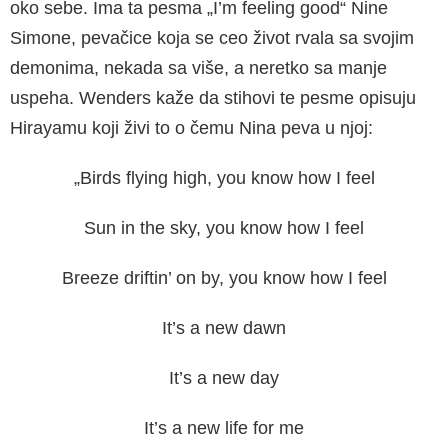
oko sebe. Ima ta pesma „I’m feeling good“ Nine
Simone, pevačice koja se ceo život rvala sa svojim
demonima, nekada sa više, a neretko sa manje
uspeha. Wenders kaže da stihovi te pesme opisuju
Hirayamu koji živi to o čemu Nina peva u njoj:
„Birds flying high, you know how I feel
Sun in the sky, you know how I feel
Breeze driftin’ on by, you know how I feel
It’s a new dawn
It’s a new day
It’s a new life for me