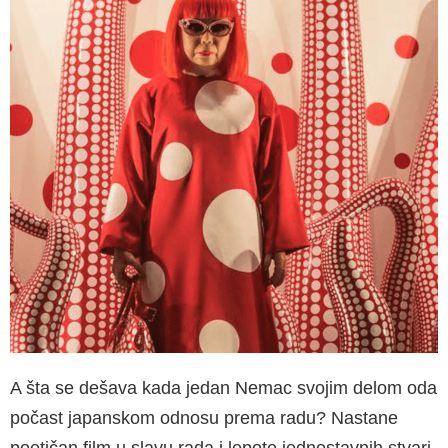
A šta se dešava kada jedan Nemac svojim delom oda
počast japanskom odnosu prema radu? Nastane
poetičan film u slavu rada i lepote jednostavnih stvari.