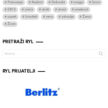
Putovanja
Radost
Sloboda
snaga
Snovi
SRCE
sreća
strah
strast
umetnost
uspeh
Uvodnik
vera
zdravlje
Žena
Život
PRETRAŽI RYL
Search
for:
RYL PRIJATELJI