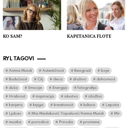
KO SAM?
KAPETANICA FLOTE
RYL TAGOVI
Anima Mundi
Autentičnost
Beograd
boje
Budućnost
Cilj
deca
društvo
duhovnost
duša
Emocije
Energija
fotografija
Hrabrost
inspiracija
iskustvo
izložba
karijera
knjiga
kreativnost
kultura
Lepota
Ljubav
Mia Medaković-Topalović/Anima Mundi
Mir
muzika
porodica
Priroda
promene