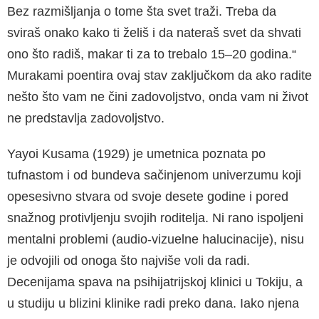
Bez razmišljanja o tome šta svet traži. Treba da
sviraš onako kako ti želiš i da nateraš svet da shvati
ono što radiš, makar ti za to trebalo 15–20 godina.“
Murakami poentira ovaj stav zaključkom da ako radite
nešto što vam ne čini zadovoljstvo, onda vam ni život
ne predstavlja zadovoljstvo.
Yayoi Kusama (1929) je umetnica poznata po
tufnastom i od bundeva sačinjenom univerzumu koji
opesesivno stvara od svoje desete godine i pored
snažnog protivljenju svojih roditelja. Ni rano ispoljeni
mentalni problemi (audio-vizuelne halucinacije), nisu
je odvojili od onoga što najviše voli da radi.
Decenijama spava na psihijatrijskoj klinici u Tokiju, a
u studiju u blizini klinike radi preko dana. Iako njena