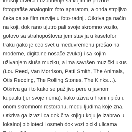
krošnji drveća i uzbuđenje sa kojim te prizore
fotografiše analognim foto-aparatom, a onda strpljivo
čeka da se film razvije u foto-radnji. Otkriva ga način
na koji, dok rano ujutro pali svoje skromno vozilo,
gotovo sa strahopoštovanjem stavlja u kasetofon
traku (iako je ceo svet u međuvremenu prešao na
moderne, digitalne nosače zvuka) i sa kojim
uživanjem sluša muziku, a ima savršen muzički ukus
(Lou Reed, Van Morrison, Patti Smith, The Animals,
Otis Redding, The Rolling Stones, The Kinks…).
Otkriva ga i to kako se pažljivo pere u javnom
kupatilu (jer svoje nema), kako uživa u hrani i piću u
onom skromnom restoranu, među ljudima koje zna.
Otkriva ga izraz lica dok čita knjigu koju je izabrao u
lokalnoj biblioteci i osmeh dok vozi bicikl ulicama