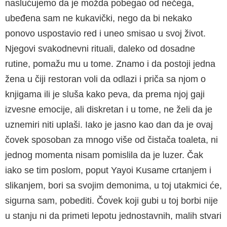
naslućujemo da je možda pobegao od nečega,
ubeđena sam ne kukavički, nego da bi nekako
ponovo uspostavio red i uneo smisao u svoj život.
Njegovi svakodnevni rituali, daleko od dosadne
rutine, pomažu mu u tome. Znamo i da postoji jedna
žena u čiji restoran voli da odlazi i priča sa njom o
knjigama ili je sluša kako peva, da prema njoj gaji
izvesne emocije, ali diskretan i u tome, ne želi da je
uznemiri niti uplaši. Iako je jasno kao dan da je ovaj
čovek sposoban za mnogo više od čistača toaleta, ni
jednog momenta nisam pomislila da je luzer. Čak
iako se tim poslom, poput Yayoi Kusame crtanjem i
slikanjem, bori sa svojim demonima, u toj utakmici će,
sigurna sam, pobediti. Čovek koji gubi u toj borbi nije
u stanju ni da primeti lepotu jednostavnih, malih stvari