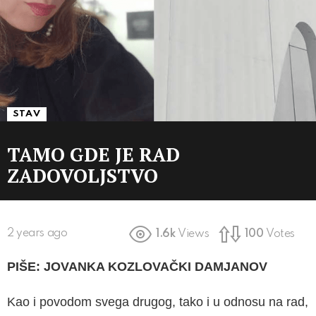
STAV
TAMO GDE JE RAD
ZADOVOLJSTVO
2 years ago
1.6k
Views
100
Votes
PIŠE: JOVANKA KOZLOVAČKI DAMJANOV
Kao i povodom svega drugog, tako i u odnosu na rad,