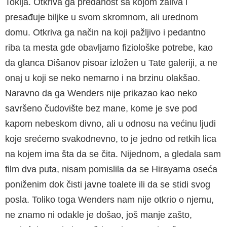
Tokija. Otkriva ga predanost sa kojom zaliva i
presađuje biljke u svom skromnom, ali urednom
domu. Otkriva ga način na koji pažljivo i pedantno
riba ta mesta gde obavljamo fiziološke potrebe, kao
da glanca Dišanov pisoar izložen u Tate galeriji, a ne
onaj u koji se neko nemarno i na brzinu olakšao.
Naravno da ga Wenders nije prikazao kao neko
savršeno čudovište bez mane, kome je sve pod
kapom nebeskom divno, ali u odnosu na većinu ljudi
koje srećemo svakodnevno, to je jedno od retkih lica
na kojem ima šta da se čita. Nijednom, a gledala sam
film dva puta, nisam pomislila da se Hirayama oseća
poniženim dok čisti javne toalete ili da se stidi svog
posla. Toliko toga Wenders nam nije otkrio o njemu,
ne znamo ni odakle je došao, još manje zašto,