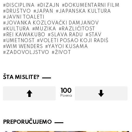
DISCIPLINA
DIZAJN
DOKUMENTARNI FILM
DRUŠTVO
JAPAN
JAPANSKA KULTURA
JAVNI TOALETI
JOVANKA KOZLOVAČKI DAMJANOV
KULTURA
MUZIKA
RAZLIČITOST
REI KAWAKUBO
SLAVA RADU
STAV
UMETNOST
VOLETI POSAO KOJI RADIŠ
WIM WENDERS
YAYOI KUSAMA
ZADOVOLJSTVO
ŽIVOT
ŠTA MISLITE?
100
Poena
PREPORUČUJEMO