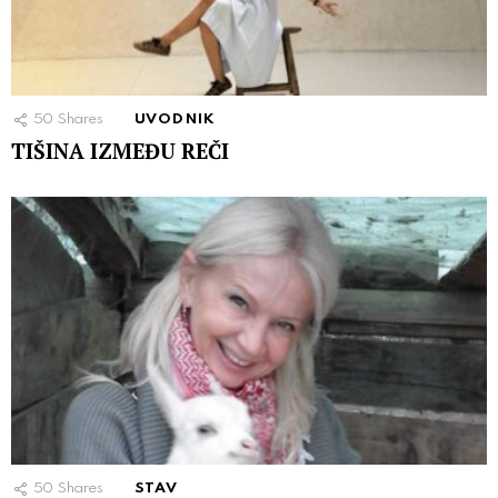
50
Shares
UVODNIK
TIŠINA IZMEĐU REČI
50
Shares
STAV