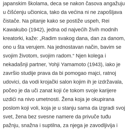
japanskim školama, deca se nakon časova angažuju
u čišćenju učionica, tako da većina ni ne zapošljava
čistače. Na pitanje kako se postiže uspeh, Rei
Kawakubo (1942), jedna od najvećih živih modnih
kreatorki, kaže: „Radim svakog dana, dan za danom,
ono u šta verujem. Na jednostavan način, bavim se
svojim životom, svojim radom.“ Njen kolega i
nekadašnji partner, Yohji Yamamoto (1943), iako je
završio studije prava da bi pomogao majci, ratnoj
udovici, da vodi krojački salon kojim ih je izdržavala,
počeo je da uči zanat koji će tokom svoje karijere
uzdići na nivo umetnosti. Žena koja je okupirana
poslom koji voli, koja je u stanju sama da izgradi svoj
svet, žena bez svesne namere da privuče tuđu
pažnju, snažna i suptilna, za njega je zavodljivija i