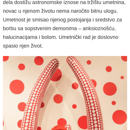
dela dostižu astronomske iznose na tržištu umetnina,
novac u njenom životu nema naročito bitnu ulogu.
Umetnost je smisao njenog postojanja i sredstvo za
borbu sa sopstvenim demonima – anksioznošću,
halucinacijama i bolom. Umetnički rad je doslovno
spasio njen život.