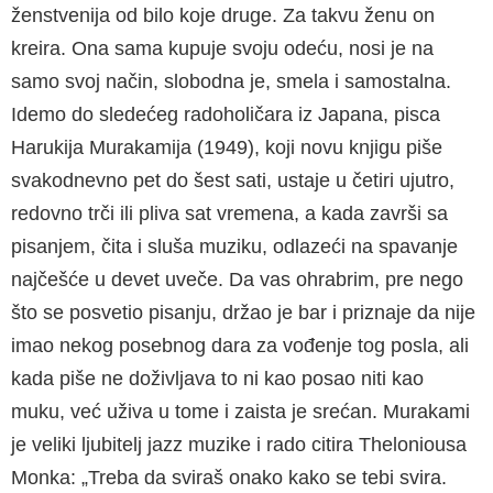
ženstvenija od bilo koje druge. Za takvu ženu on
kreira. Ona sama kupuje svoju odeću, nosi je na
samo svoj način, slobodna je, smela i samostalna.
Idemo do sledećeg radoholičara iz Japana, pisca
Harukija Murakamija (1949), koji novu knjigu piše
svakodnevno pet do šest sati, ustaje u četiri ujutro,
redovno trči ili pliva sat vremena, a kada završi sa
pisanjem, čita i sluša muziku, odlazeći na spavanje
najčešće u devet uveče. Da vas ohrabrim, pre nego
što se posvetio pisanju, držao je bar i priznaje da nije
imao nekog posebnog dara za vođenje tog posla, ali
kada piše ne doživljava to ni kao posao niti kao
muku, već uživa u tome i zaista je srećan. Murakami
je veliki ljubitelj jazz muzike i rado citira Theloniousa
Monka: „Treba da sviraš onako kako se tebi svira.