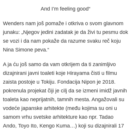
And I’m feeling good“
Wenders nam još pomaže i otkriva o svom glavnom
junaku: „Njegov jedini zadatak je da živi tu pesmu dok
se vozi i da nam pokaže da razume svaku reč koju
Nina Simone peva.“
A ja ću još samo da vam otkrijem da ti zanimljivo
dizajnirani javni toaleti koje Hirayama čisti u filmu
zaista postoje u Tokiju. Fondacija Nipon je 2018.
pokrenula projekat čiji je cilj da se izmeni imidž javnih
toaleta kao neprijatnih, tamnih mesta. Angažovali su
vodeće japanske arhitekte (među kojima su oni u
samom vrhu svetske arhitekture kao npr. Tadao
Ando, Toyo Ito, Kengo Kuma…) koji su dizajnirali 17