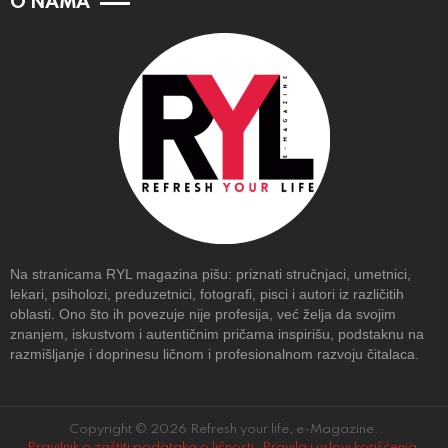
O NAMA
Na stranicama RYL magazina pišu: priznati stručnjaci, umetnici,
lekari, psiholozi, preduzetnici, fotografi, pisci i autori iz različitih
oblasti. Ono što ih povezuje nije profesija, već želja da svojim
znanjem, iskustvom i autentičnim pričama inspirišu, podstaknu na
razmišljanje i doprinesu ličnom i profesionalnom razvoju čitalaca.
Copyright © 2026 Refresh your life, e-Magazine.
Pravilnik o zaštiti podataka o ličnosti
.
Pravila i uslovi korišćenja
.