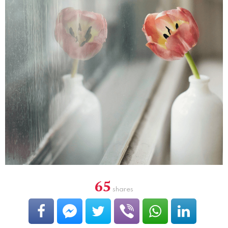
65
shares