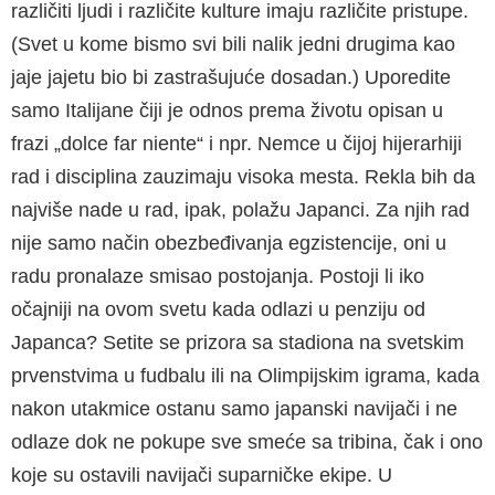
različiti ljudi i različite kulture imaju različite pristupe.
(Svet u kome bismo svi bili nalik jedni drugima kao
jaje jajetu bio bi zastrašujuće dosadan.) Uporedite
samo Italijane čiji je odnos prema životu opisan u
frazi „dolce far niente“ i npr. Nemce u čijoj hijerarhiji
rad i disciplina zauzimaju visoka mesta. Rekla bih da
najviše nade u rad, ipak, polažu Japanci. Za njih rad
nije samo način obezbeđivanja egzistencije, oni u
radu pronalaze smisao postojanja. Postoji li iko
očajniji na ovom svetu kada odlazi u penziju od
Japanca? Setite se prizora sa stadiona na svetskim
prvenstvima u fudbalu ili na Olimpijskim igrama, kada
nakon utakmice ostanu samo japanski navijači i ne
odlaze dok ne pokupe sve smeće sa tribina, čak i ono
koje su ostavili navijači suparničke ekipe. U