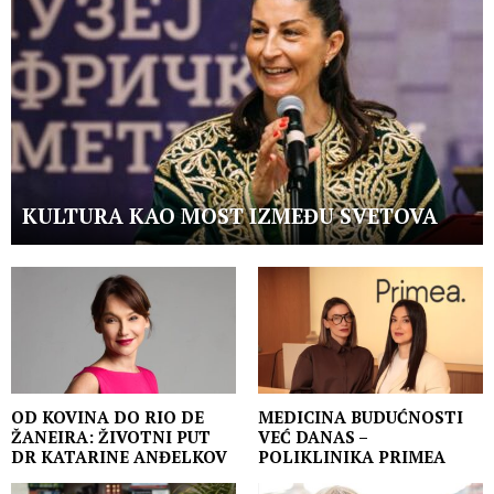
KULTURA KAO MOST IZMEĐU SVETOVA
OD KOVINA DO RIO DE
MEDICINA BUDUĆNOSTI
ŽANEIRA: ŽIVOTNI PUT
VEĆ DANAS –
DR KATARINE ANĐELKOV
POLIKLINIKA PRIMEA