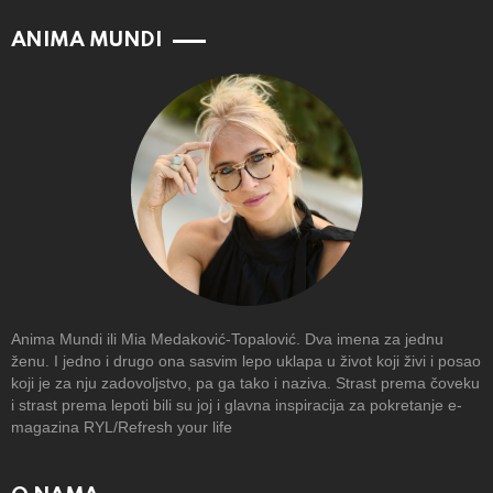
ANIMA MUNDI
Anima Mundi ili Mia Medaković-Topalović. Dva imena za jednu
ženu. I jedno i drugo ona sasvim lepo uklapa u život koji živi i posao
koji je za nju zadovoljstvo, pa ga tako i naziva. Strast prema čoveku
i strast prema lepoti bili su joj i glavna inspiracija za pokretanje e-
magazina RYL/Refresh your life