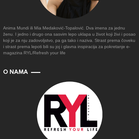
Anima Mundi ili Mia Medaković-Topalović. Dva imena za jednu
ženu. I jedno i drugo ona sasvim lepo uklapa u život koji živi i posao
koji je za nju zadovoljstvo, pa ga tako i naziva. Strast prema čoveku
i strast prema lepoti bili su joj i glavna inspiracija za pokretanje e-
magazina RYL/Refresh your life
O NAMA