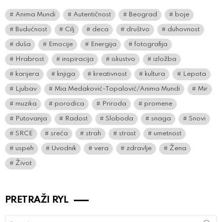
Anima Mundi
Autentičnost
Beograd
boje
Budućnost
Cilj
deca
društvo
duhovnost
duša
Emocije
Energija
fotografija
Hrabrost
inspiracija
iskustvo
izložba
karijera
knjiga
kreativnost
kultura
Lepota
Ljubav
Mia Medaković-Topalović/Anima Mundi
Mir
muzika
porodica
Priroda
promene
Putovanja
Radost
Sloboda
snaga
Snovi
SRCE
sreća
strah
strast
umetnost
uspeh
Uvodnik
vera
zdravlje
Žena
Život
PRETRAŽI RYL
Search