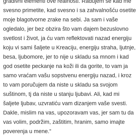
gradivni elementi ove realnosti. Radujem se kad me
svesno primetite, kad svesno i sa zahvalnošću osetite
moje blagotvorne zrake na sebi. Ja sam i vaše
ogledalo, jer bez obzira što vam dajem bezuslovno
svetlost i život, ja ću vam reflektovati nazad energiju
koju vi sami šaljete u Kreaciju, energiju straha, ljutnje,
besa, ljubomore, jer to nije u skladu sa mnom i kad
god osetite peckanje na koži ili da gorite, to vam ja
samo vraćam vašu sopstvenu energiju nazad, i kroz
to vam poručujem da niste u skladu sa svojom
suštinom, tj da niste u stanju ljubavi. Ali, kad mi
šaljete ljubav, uzvratiću vam dizanjem vaše svesti.
Dakle, mislim na vas, upozoravam vas, jer sam tu da
vas volim, podržim, zaštitim, hranim, samo imajte
poverenja u mene.”