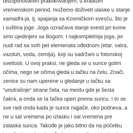
disciplinovanim praktikovanjem, u kratkom
vremenskom period, možemo doživeti ulaske u stanje
samadhi-ja, tj. spajanja sa Kosmičkom svesću, što je
i suština joge. Joga označava stanje svesti pri kome
smo ujedinjeni sa Bogom. I najkompletnija joga, jer
nudi rad sa svih pet elemenata ođednom (etar, vatra,
vazduh, voda, zemlja), koji su sadržani u fotonskoj
svetlosti. U ovoj praksi, ne gleda se u sunce golim
očima, nego se očima gleda u tačku na čelu. Znači,
zenice su nam uperene u gledanje u tačku sa
“unutrašnje“ strane čela, na mestu gde je šesta
čakra, a onda se ta tačka uperi prema suncu. I to se
sve radi onda kada je sunce najjače, oko podneva, a
ne u sat vremena po izlasku i sat vremena pre
zalaska sunca. Takođe je jako bitno da na početku