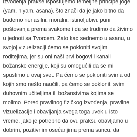
izvođenja prakse ispoštujemo temeljne principe joge
(yam, niyam, asana), što znači da je jako bitno da
budemo nenasilni, moralni, istinoljubivi, puni
poštovanja prema svakome i da se trudimo da živimo
u jednoti sa Tvorcem. Zato kad sednemo u asanu, u
svojoj vizuelizaciji ćemo se pokloniti svojim
roditejima, jer su oni naši prvi bogovi i kanali
božanske energije, koji su omogućili da se mi
spustimo u ovaj svet. Pa ćemo se pokloniti svima od
kojih smo nešto naučili, pa ćemo se pokloniti svim
duhovnim učiteljima ili božanstvima kojima se
molimo. Pored pravilnog fizičkog izvođenja, pravilne
vizuelizacije i obavljanja svega toga uvek u isto
vreme, jako je potrebno da ovu praksu obavljamo u
dobrim, pozitivnim osećanjima prema suncu, da