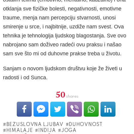
otklanja sve fizičke bolesti, negativnosti, emotivne
traume, menja nam percepciju stvarnosti, unosi
smirenje u srce, i najbitnije, uzdiže nam svest. Ova
tehnika je tehnologija ljudskog blagostanja. Sve ovo
nabrojano sam doživeo radeći ovu praksu i našao
sam sve što mi od duhovne prakse treba u životu.
Sanjam o novom ljudskom društvu koje že živeti u
radosti i od Sunca.
50
shares
BEZUSLOVNA LJUBAV
DUHOVNOST
HIMALAJE
INDIJA
JOGA