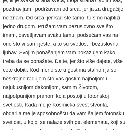
je, ili je svaka strana sveta, moja strana? Volim vas,
pozdravljam i podržavam od srca, jer ja za drugačije
ne znam. Od srca, jer kad ste tamo, tu smo najbliži
jedno drugom. Pružam vam bezuslovno sve što
imam, osvetljavam svaku tamu, podsećam vas na
ono što vi sami jeste, a to su svetlost i bezuslovna
ljubav. Svojim ponašanjem vam pokazujem kako
treba da se ponašate. Dajte, jer što više dajete, više
ćete dobiti. Kod mene ste u gostima stalno i ja se
beskrajno radujem što vas gostim najboljom i
najukusnijom đakonijom, samim Životom,
najpotpunijom pranom koja postoji u fotonskoj
svetlosti. Kada me je Kosmička svest stvorila,
obdarila me je sposobnošću da vam šaljem fotonsku
svetlost, u kojoj se nalaze svih pet elemenata, koji su