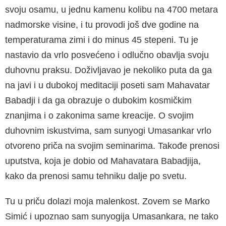
svoju osamu, u jednu kamenu kolibu na 4700 metara
nadmorske visine, i tu provodi još dve godine na
temperaturama zimi i do minus 45 stepeni. Tu je
nastavio da vrlo posvećeno i odlučno obavlja svoju
duhovnu praksu. Doživljavao je nekoliko puta da ga
na javi i u dubokoj meditaciji poseti sam Mahavatar
Babadji i da ga obrazuje o dubokim kosmičkim
znanjima i o zakonima same kreacije. O svojim
duhovnim iskustvima, sam sunyogi Umasankar vrlo
otvoreno priča na svojim seminarima. Takođe prenosi
uputstva, koja je dobio od Mahavatara Babadjija,
kako da prenosi samu tehniku dalje po svetu.
Tu u priču dolazi moja malenkost. Zovem se Marko
Simić i upoznao sam sunyogija Umasankara, ne tako