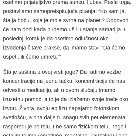
osetimo prijateljstvo prema suncu, ljubav. Posle toga,
postavljamo samopreispitujuća pitanja: “Ko sam ja,
šta ja hoću, koja je moja svrha na planeti? Odgovori
će nam doći kada budemo ušli u stanje samadija. I
poslednji korak je da osetimo odlučnost oko
izvođenja čitave prakse, da imamo stav: “Da ćemo
uspeti, ili ćemo umreti.”“
Šta je suština u ovoj vrsti joge? Da radimo vežbe
koncentracije na jednu tačku, koncentracija će nas
odvesti u meditaciju, ali u ovom slučaju imamo
izuzetnu pomoć, a to je da izlažemo svoje treće oko
izvoru Života, svoju epifizu napajamo fotonskom
svetlošću, a ona dalje tu snagu svih pet elemenata
raspoređuje po telu. I ne samo fizičkom telu, nego i
ostalim telima (emotivno, mentalno, kauzalno) i ona