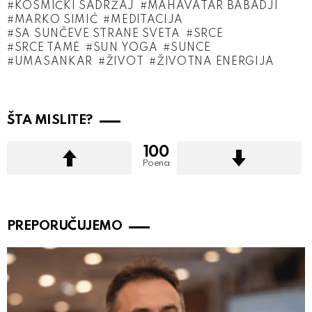
KOSMIČKI SADRŽAJ
MAHAVATAR BABADJI
MARKO SIMIĆ
MEDITACIJA
SA SUNČEVE STRANE SVETA
SRCE
SRCE TAME
SUN YOGA
SUNCE
UMASANKAR
ŽIVOT
ŽIVOTNA ENERGIJA
ŠTA MISLITE?
100
Poena
PREPORUČUJEMO