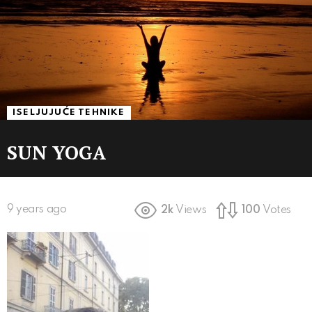
ISELJUJUĆE TEHNIKE
SUN YOGA
9 years ago
2k
Views
100
Votes