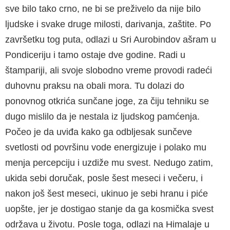
sve bilo tako crno, ne bi se preživelo da nije bilo
ljudske i svake druge milosti, darivanja, zaštite. Po
završetku tog puta, odlazi u Sri Aurobindov ašram u
Pondiceriju i tamo ostaje dve godine. Radi u
štampariji, ali svoje slobodno vreme provodi radeći
duhovnu praksu na obali mora. Tu dolazi do
ponovnog otkrića sunčane joge, za čiju tehniku se
dugo mislilo da je nestala iz ljudskog pamćenja.
Počeo je da uviđa kako ga odbljesak sunčeve
svetlosti od površinu vode energizuje i polako mu
menja percepciju i uzdiže mu svest. Nedugo zatim,
ukida sebi doručak, posle šest meseci i večeru, i
nakon još šest meseci, ukinuo je sebi hranu i piće
uopšte, jer je dostigao stanje da ga kosmička svest
održava u životu. Posle toga, odlazi na Himalaje u