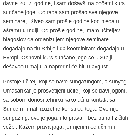
davne 2012. godine, i sam došavši na početni kurs
sunčane joge. Od tada sam prošao sve njegove
seminare, i živeo sam prošle godine kod njega u
ašramu u Indiji. Od prošle godine, imam učiteljev
blagoslov da organizujem njegove seminare i
događaje na tlu Srbije i da koordiniram događaje u
Evropi. Osnovni kurs sunčane joge se u Srbiji
dešavao u maju, a napredni će biti u avgustu.
Postoje učitelji koji se bave sungazingom, a sunyogi
Umasankar je prosvetljeni učitelj koji se bavi jogom, i
sa sobom donosi tehniku kako ući u kontakt sa
Suncem i imati izuzetne koristi od toga. Ovo nije
sungazing, ovo je joga, i to prava, i bez puno fizičkih
vežbi. Kažem prava joga, jer njenim odlučnim i