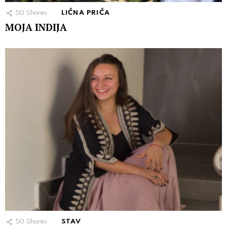
50
Shares
LIČNA PRIČA
MOJA INDIJA
50
Shares
STAV