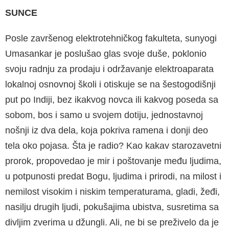
SUNCE
Posle završenog elektrotehničkog fakulteta, sunyogi
Umasankar je poslušao glas svoje duše, poklonio
svoju radnju za prodaju i održavanje elektroaparata
lokalnoj osnovnoj školi i otiskuje se na šestogodišnji
put po Indiji, bez ikakvog novca ili kakvog poseda sa
sobom, bos i samo u svojem dotiju, jednostavnoj
nošnji iz dva dela, koja pokriva ramena i donji deo
tela oko pojasa. Šta je radio? Kao kakav starozavetni
prorok, propovedao je mir i poštovanje među ljudima,
u potpunosti predat Bogu, ljudima i prirodi, na milost i
nemilost visokim i niskim temperaturama, gladi, žeđi,
nasilju drugih ljudi, pokušajima ubistva, susretima sa
divljim zverima u džungli. Ali, ne bi se preživelo da je