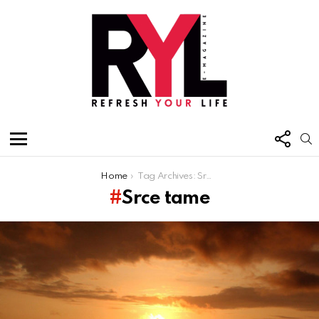
FOL
S
US
Menu
You are here:
Home
Tag Archives: Srce tame
Srce tame
Latest
stories