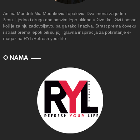
Anima Mundi ili Mia Medaković-Topalović. Dva imena za jednu
ženu. I jedno i drugo ona sasvim lepo uklapa u život koji živi i posao
koji je za nju zadovoljstvo, pa ga tako i naziva. Strast prema čoveku
i strast prema lepoti bili su joj i glavna inspiracija za pokretanje e-
magazina RYL/Refresh your life
O NAMA