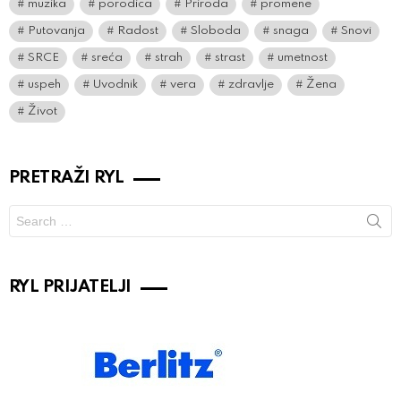
muzika
porodica
Priroda
promene
Putovanja
Radost
Sloboda
snaga
Snovi
SRCE
sreća
strah
strast
umetnost
uspeh
Uvodnik
vera
zdravlje
Žena
Život
PRETRAŽI RYL
Search
for:
RYL PRIJATELJI