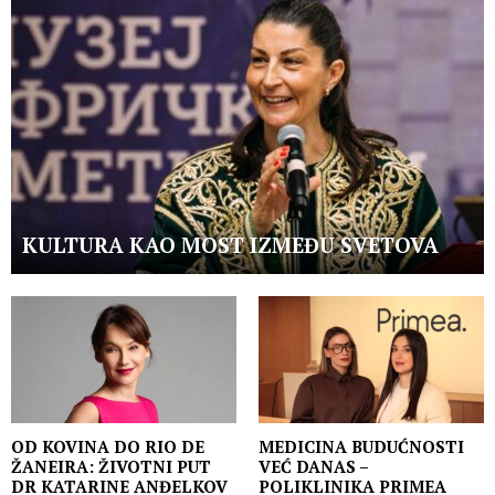
KULTURA KAO MOST IZMEĐU SVETOVA
OD KOVINA DO RIO DE
MEDICINA BUDUĆNOSTI
ŽANEIRA: ŽIVOTNI PUT
VEĆ DANAS –
DR KATARINE ANĐELKOV
POLIKLINIKA PRIMEA