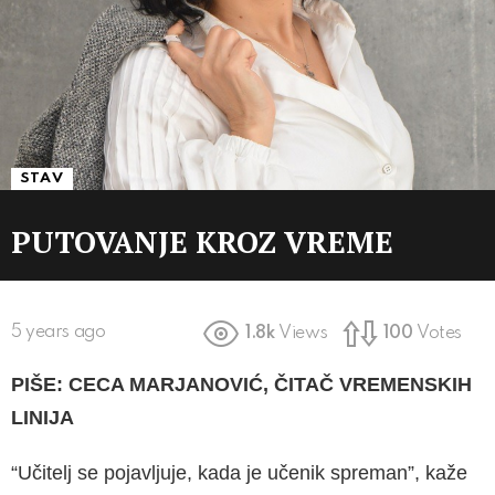
STAV
PUTOVANJE KROZ VREME
5 years ago
1.8k
Views
100
Votes
PIŠE: CECA MARJANOVIĆ, ČITAČ VREMENSKIH
LINIJA
“Učitelj se pojavljuje, kada je učenik spreman”, kaže