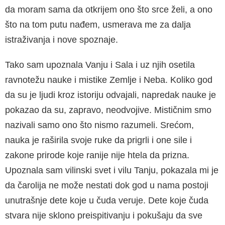
da moram sama da otkrijem ono što srce želi, a ono
što na tom putu nađem, usmerava me za dalja
istraživanja i nove spoznaje.
Tako sam upoznala Vanju i Sala i uz njih osetila
ravnotežu nauke i mistike Zemlje i Neba. Koliko god
da su je ljudi kroz istoriju odvajali, napredak nauke je
pokazao da su, zapravo, neodvojive. Mističnim smo
nazivali samo ono što nismo razumeli. Srećom,
nauka je raširila svoje ruke da prigrli i one sile i
zakone prirode koje ranije nije htela da prizna.
Upoznala sam vilinski svet i vilu Tanju, pokazala mi je
da čarolija ne može nestati dok god u nama postoji
unutrašnje dete koje u čuda veruje. Dete koje čuda
stvara nije sklono preispitivanju i pokušaju da sve