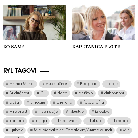
KO SAM?
KAPETANICA FLOTE
RYL TAGOVI
Anima Mundi
Autentičnost
Beograd
boje
Budućnost
Cilj
deca
društvo
duhovnost
duša
Emocije
Energija
fotografija
Hrabrost
inspiracija
iskustvo
izložba
karijera
knjiga
kreativnost
kultura
Lepota
Ljubav
Mia Medaković-Topalović/Anima Mundi
Mir