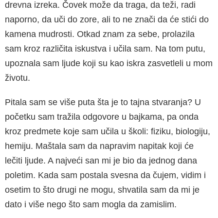
drevna izreka. Čovek može da traga, da teži, radi
naporno, da uči do zore, ali to ne znači da će stići do
kamena mudrosti. Otkad znam za sebe, prolazila
sam kroz različita iskustva i učila sam. Na tom putu,
upoznala sam ljude koji su kao iskra zasvetleli u mom
životu.
Pitala sam se više puta šta je to tajna stvaranja? U
početku sam tražila odgovore u bajkama, pa onda
kroz predmete koje sam učila u školi: fiziku, biologiju,
hemiju. Maštala sam da napravim napitak koji će
lečiti ljude. A najveći san mi je bio da jednog dana
poletim. Kada sam postala svesna da čujem, vidim i
osetim to što drugi ne mogu, shvatila sam da mi je
dato i više nego što sam mogla da zamislim.