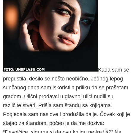
Kada sam se
prepustila, desilo se nešto neobično. Jednog lepog
sunčanog dana sam iskoristila priliku da se prošetam
gradom. Ulični prodavci u glavnoj ulici nudili su
različite stvari. Prišla sam štandu sa knjigama.
Pogledala sam naslove i produžila dalje. Čovek koji je
stajao za štandom, počeo je da me doziva:
“Devojčice, sigurna si da ovu knjigu ne tražiš?” Na