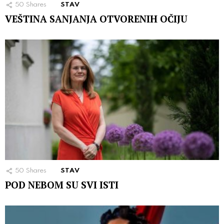
50
Shares
STAV
VEŠTINA SANJANJA OTVORENIH OČIJU
50
Shares
STAV
POD NEBOM SU SVI ISTI