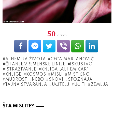
50
shares
ALHEMIJA ŽIVOTA
CECA MARJANOVIĆ
ČITANJE VREMENSKE LINIJE
ISKUSTVO
ISTRAŽIVANJE
KNJIGA „ALHEMIČAR“
KNJIGE
KOSMOS
MISLI
MISTIČNO
MUDROST
NEBO
SNOVI
SPOZNAJA
TAJNA STVARANJA
UČITELJ
UČITI
ZEMLJA
ŠTA MISLITE?