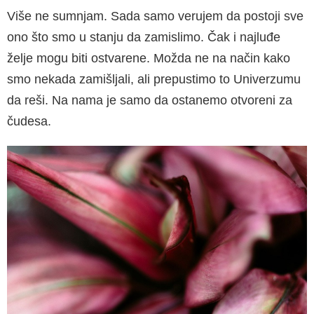
Više ne sumnjam. Sada samo verujem da postoji sve
ono što smo u stanju da zamislimo. Čak i najluđe
želje mogu biti ostvarene. Možda ne na način kako
smo nekada zamišljali, ali prepustimo to Univerzumu
da reši. Na nama je samo da ostanemo otvoreni za
čudesa.