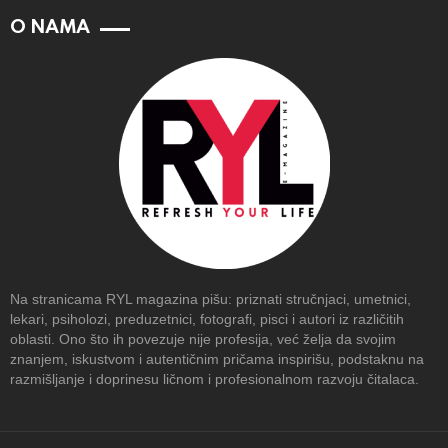
O NAMA
Na stranicama RYL magazina pišu: priznati stručnjaci, umetnici,
lekari, psiholozi, preduzetnici, fotografi, pisci i autori iz različitih
oblasti. Ono što ih povezuje nije profesija, već želja da svojim
znanjem, iskustvom i autentičnim pričama inspirišu, podstaknu na
razmišljanje i doprinesu ličnom i profesionalnom razvoju čitalaca.