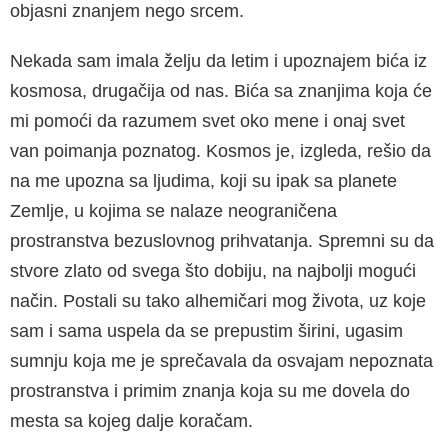
objasni znanjem nego srcem.
Nekada sam imala želju da letim i upoznajem bića iz
kosmosa, drugačija od nas. Bića sa znanjima koja će
mi pomoći da razumem svet oko mene i onaj svet
van poimanja poznatog. Kosmos je, izgleda, rešio da
na me upozna sa ljudima, koji su ipak sa planete
Zemlje, u kojima se nalaze neograničena
prostranstva bezuslovnog prihvatanja. Spremni su da
stvore zlato od svega što dobiju, na najbolji mogući
način. Postali su tako alhemičari mog života, uz koje
sam i sama uspela da se prepustim širini, ugasim
sumnju koja me je sprečavala da osvajam nepoznata
prostranstva i primim znanja koja su me dovela do
mesta sa kojeg dalje koračam.