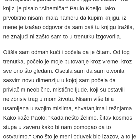
knjizi je pisalo “Alhemičar“ Paulo Koeljo. Iako
prvobitno nisam imala nameru da kupim knjigu, iz
mene je izašao odgovor da sam baš tu knjigu tražila,
ne znajući ni zašto sam to u trenutku izgovorila.
Otišla sam odmah kući i počela da je čitam. Od tog
trenutka, počelo je moje putovanje kroz vreme, kroz
sve ono što gledam. Osetila sam da sam otvorila
sasvim novu dimenziju u kojoj sam počela da
privlačim neobične, mistične ljude, koji su ostavili
neizbrisiv trag u mom životu. Nisam više bila
usamljena u svojim mislima, shvatanjima i težnjama.
Kako kaže Paolo: “Kada nešto želimo, čitav kosmos
stupa u zaveru kako bi nam pomogao da to
ostvarimo.“ Ono što je meni oduvek bio izazov, a to je