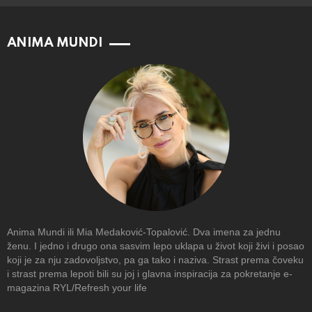
ANIMA MUNDI
Anima Mundi ili Mia Medaković-Topalović. Dva imena za jednu
ženu. I jedno i drugo ona sasvim lepo uklapa u život koji živi i posao
koji je za nju zadovoljstvo, pa ga tako i naziva. Strast prema čoveku
i strast prema lepoti bili su joj i glavna inspiracija za pokretanje e-
magazina RYL/Refresh your life