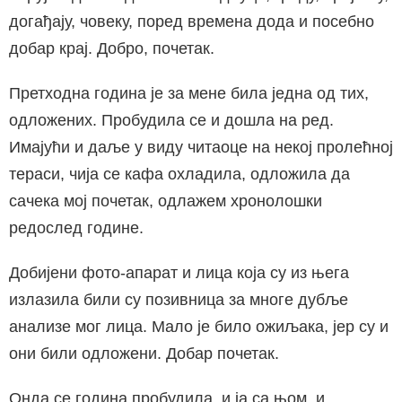
догађају, човеку, поред времена дода и посебно
добар крај. Добро, почетак.
Претходна година је за мене била једна од тих,
одложених. Пробудила се и дошла на ред.
Имајући и даље у виду читаоце на некој пролећној
тераси, чија се кафа охладила, одложила да
сачека мој почетак, одлажем хронолошки
редослед године.
Добијени фото-апарат и лица која су из њега
излазила били су позивница за многе дубље
анализе мог лица. Мало је било ожиљака, јер су и
они били одложени. Добар почетак.
Онда се година пробудила, и ја са њом, и