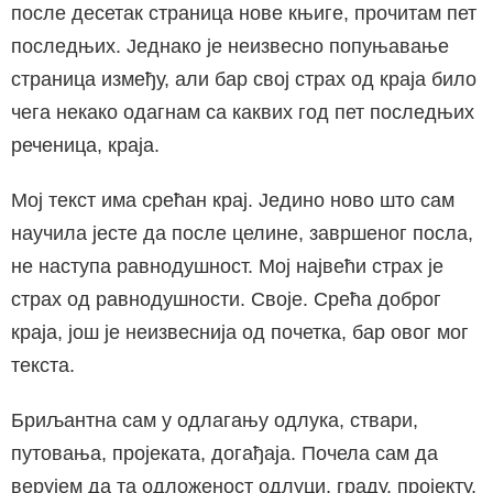
после десетак страница нове књиге, прочитам пет
последњих. Једнако је неизвесно попуњавање
страница између, али бар свој страх од краја било
чега некако одагнам са каквих год пет последњих
реченица, краја.
Мој текст има срећан крај. Једино ново што сам
научила јесте да после целине, завршеног посла,
не наступа равнодушност. Мој највећи страх је
страх од равнодушности. Своје. Срећа доброг
краја, још је неизвеснија од почетка, бар овог мог
текста.
Бриљантна сам у одлагању одлука, ствари,
путовања, пројеката, догађаја. Почела сам да
верујем да та одложеност одлуци, граду, пројекту,