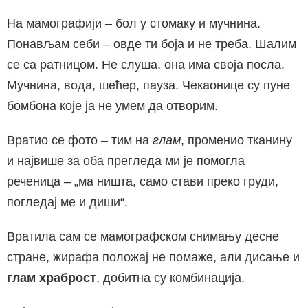
На мамографији – бол у стомаку и мучнина.
Понављам себи – овде ти боја и не треба. Шалим
се са ратницом. Не слуша, она има своја посла.
Мучнина, вода, шећер, пауза. Чекаонице су пуне
бомбона које ја не умем да отворим.
Вратио се фото – тим на
глам
, променио тканину
и највише за оба прегледа ми је помогла
реченица – „ма ништа, само стави преко груди,
погледај ме и диши“.
Вратила сам се мамографском снимању десне
стране, жирафа положај не помаже, али дисање и
глам храброст
, добитна су комбинација.