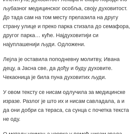
љубазног медицинског особља, своју духовитост.
До тада сам на том месту прелазила на другу
страну улице и преко парка стизала до семафора,
другог парка… куће. Најдуховитији си
најуплашенији људи. Одложени.
Лејла је оставила поподневну молитву, Ивана
децу, а Јасна све, да дођу и буду духовите.
Чекаоница је била пуна духовитих људи.
У овом тексту се нисам одлучила за медицинске
изразе. Разлог је што их и нисам савладала, а и
да они добри са тераса, са сунца с почетка текста
не оду.