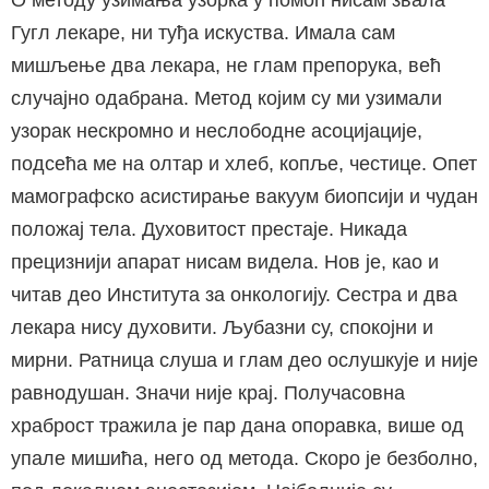
О методу узимања узорка у помоћ нисам звала
Гугл лекаре, ни туђа искуства. Имала сам
мишљење два лекара, не глам препорука, већ
случајно одабрана. Метод којим су ми узимали
узорак нескромно и неслободне асоцијације,
подсећа ме на олтар и хлеб, копље, честице. Опет
мамографско асистирање вакуум биопсији и чудан
положај тела. Духовитост престаје. Никада
прецизнији апарат нисам видела. Нов је, као и
читав део Института за онкологију. Сестра и два
лекара нису духовити. Љубазни су, спокојни и
мирни. Ратница слуша и глам део ослушкује и није
равнодушан. Значи није крај. Получасовна
храброст тражила је пар дана опоравка, више од
упале мишића, него од метода. Скоро је безболно,