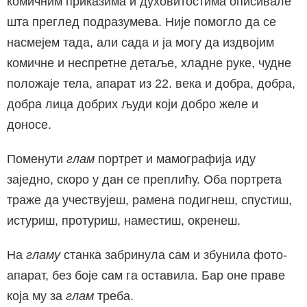
комичним приказима и духовитостима описивале
шта преглед подразумева. Није помогло да се
насмејем тада, али сада и ја могу да издвојим
комичне и неспретне детаље, хладне руке, чудне
положаје тела, апарат из 22. века и добра, добра,
добра лица добрих људи који добро желе и
доносе.
Поменути
глам
портрет и мамографија иду
заједно, скоро у дан се преплићу. Оба портрета
траже да учествујеш, рамена подигнеш, спустиш,
истуриш, протуриш, наместиш, окренеш.
На
гламу
станкa забринула сам и збунила фото-
апарат, без боје сам га оставила. Бар оне праве
која му за
глам
треба.