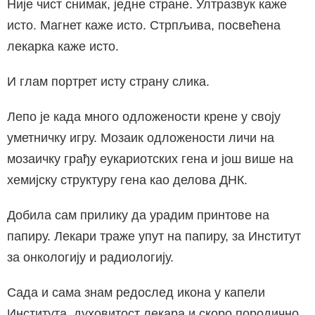
Није чист снимак, једне стране. Ултразвук каже
исто. Магнет каже исто. Стрпљива, посвећена
лекарка каже исто.
И глам портрет исту страну слика.
Лепо је када много одложености крене у своју
уметничку игру. Мозаик одложености личи на
мозаичку грађу еукариотских гена и још више на
хемијску структуру гена као делова ДНК.
Добила сам прилику да урадим принтове на
папиру. Лекари траже упут на папиру, за Институт
за онкологију и радиологију.
Сада и сама знам редослед икона у капели
Института, духовитост лекара и скоро породично