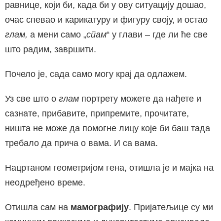
равнице, који би, када би у ову ситуацију дошао,
очас спевао и карикатуру и фигуру своју, и остао
глам,
а мени само „
спам
“ у глави – где ли ће све
што радим, завршити.
Почело је, сада само могу крај да одлажем.
Уз све што о
глам
портрету можете да нађете и
сазнате, прибавите, припремите, прочитате,
ништа не може да помогне лицу које би баш тада
требало да прича о вама. И са вама.
Нацртаном геометријом гена, отишла је и мајка на
неодређено време.
Отишла сам на
мамографију
. Пријатељице су ми