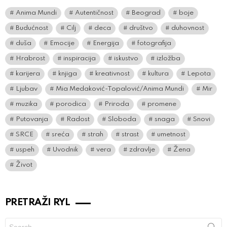
Anima Mundi
Autentičnost
Beograd
boje
Budućnost
Cilj
deca
društvo
duhovnost
duša
Emocije
Energija
fotografija
Hrabrost
inspiracija
iskustvo
izložba
karijera
knjiga
kreativnost
kultura
Lepota
Ljubav
Mia Medaković-Topalović/Anima Mundi
Mir
muzika
porodica
Priroda
promene
Putovanja
Radost
Sloboda
snaga
Snovi
SRCE
sreća
strah
strast
umetnost
uspeh
Uvodnik
vera
zdravlje
Žena
Život
PRETRAŽI RYL
Search