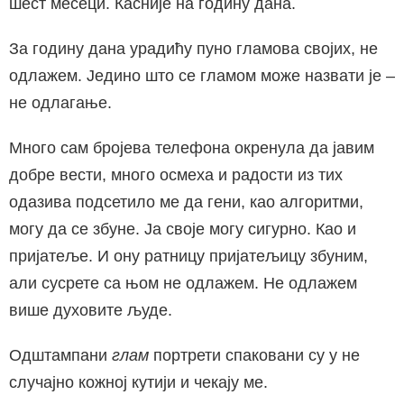
шест месеци. Касније на годину дана.
За годину дана урадићу пуно гламова својих, не
одлажем. Једино што се гламом може назвати је –
не одлагање.
Много сам бројева телефона окренула да јавим
добре вести, много осмеха и радости из тих
одазива подсетило ме да гени, као алгоритми,
могу да се збуне. Ја своје могу сигурно. Као и
пријатеље. И ону ратницу пријатељицу збуним,
али сусрете са њом не одлажем. Не одлажем
више духовите људе.
Одштампани
глам
портрети спаковани су у не
случајно кожној кутији и чекају ме.