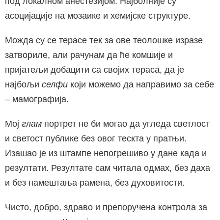
под локалном анестезијом. Најболније су
асоцијације на мозаике и хемијске структуре.
Можда су се терасе тек за ове теолошке изразе
затвориле, али рачунам да ће комшије и
пријатељи добацити са својих тераса, да је
најбољи
селфи
који можемо да направимо за себе
– мамографија.
Мој
глам
портрет не би могао да угледа светлост
и светост публике без овог тескта у пратњи.
Изашао је из штампе непогрешиво у дане када и
резултати. Резултате сам читала одмах, без даха
и без намештања рамена, без духовитости.
Чисто, добро, здраво и препоручена контрола за