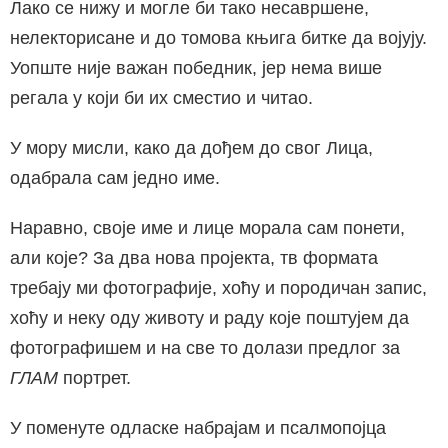
Лако се нижу и могле би тако несавршене,
нелекторисане и до томова књига битке да војују.
Уопште није важан победник, јер нема више
регала у који би их сместио и читао.
У мору мисли, како да дођем до свог Лица,
одабрала сам једно име.
Наравно, своје име и лице морала сам понети,
али које? За два нова пројекта, тв формата
требају ми фотографије, хоћу и породичан запис,
хоћу и неку оду животу и раду које поштујем да
фотографишем и на све то долази предлог за
ГЛАМ
портрет.
У поменуте одласке набрајам и псалмопојца