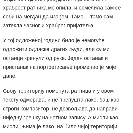
храброст ратника ме опила, и осмелила сам се
себи на мегдан да изађем. Тамо… тамо сам
затекла часног и храброг пријатеља.
У тој одложеној години било је немогуће
одложити одласке драгих људи, али су ми
останци кренули од руке. Један останак и
пристанак на портретисање променио је моје
дане.
Своју територију поменута ратница и у овом
тексту одмерава, и не препушта лако, баш као
строги композитор, не дозвољава да направи
ниједну грешку на нотном запису. А мисли као
мисли, њима је лако, на било чијој територији.