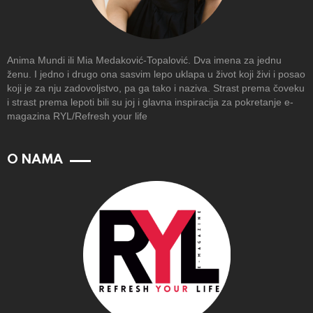
Anima Mundi ili Mia Medaković-Topalović. Dva imena za jednu
ženu. I jedno i drugo ona sasvim lepo uklapa u život koji živi i posao
koji je za nju zadovoljstvo, pa ga tako i naziva. Strast prema čoveku
i strast prema lepoti bili su joj i glavna inspiracija za pokretanje e-
magazina RYL/Refresh your life
O NAMA