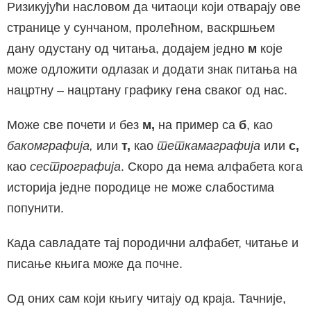
Ризикујући насловом да читаоци који отварају ове
странице у сунчаном, пролећном, васкршњем
дану одустану од читања, додајем једно
м
које
може одложити одлазак и додати знак питања на
нацртну – нацртану графику гена сваког од нас.
Може све почети и без
м,
на пример са
б
, као
бакомграфија,
или
т,
као
теткамаграфија
или
с,
као
сестрографија
. Скоро да нема алфабета кога
историја једне породице не може слабостима
попунити.
Када савладате тај породични алфабет, читање и
писање књига може да почне.
Од оних сам који књигу читају од краја. Тачније,