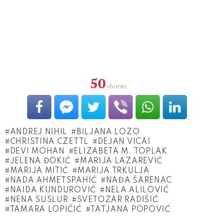
50
shares
ANDREJ NIHIL
BILJANA LOZO
CHRISTINA CZETTL
DEJAN VICAI
DEVI MOHAN
ELIZABETA M. TOPLAK
JELENA ĐOKIĆ
MARIJA LAZAREVIĆ
MARIJA MITIĆ
MARIJA TRKULJA
NADA AHMETSPAHIĆ
NAĐA ŠARENAC
NAIDA KUNDUROVIĆ
NELA ALILOVIĆ
NENA SUSLUR
SVETOZAR RADIŠIĆ
TAMARA LOPIČIĆ
TATJANA POPOVIĆ