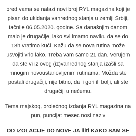
pred vama se nalazi novi broj RYL magazina koji je
pisan do ukidanja vanrednog stanja u zemlji Srbiji,
tačnije 06.05.2020. godine. Sa današnjim danom
malo je drugačije, iako svi imamo naviku da se do
18h vratimo kući. Kažu da se nova rutina može
usvojiti vrlo lako. Treba vam samo 21 dan. Verujem
da ste vi iz ovog (iz)vanrednog stanja izašli sa
mnogim novoustanovljenim rutinama. Možda ste
postali drugačiji, nije bitno, da li gori ili bolji, ali ste
drugačiji u nečemu.
Tema majskog, prolećnog izdanja RYL magazina na
pun, puncijat mesec nosi naziv
OD IZOLACIJE DO NOVE JA iliti KAKO SAM SE