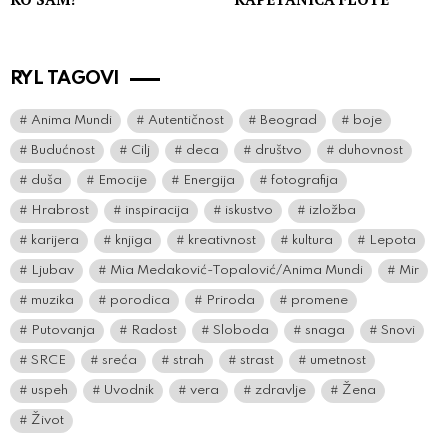
RYL TAGOVI
Anima Mundi
Autentičnost
Beograd
boje
Budućnost
Cilj
deca
društvo
duhovnost
duša
Emocije
Energija
fotografija
Hrabrost
inspiracija
iskustvo
izložba
karijera
knjiga
kreativnost
kultura
Lepota
Ljubav
Mia Medaković-Topalović/Anima Mundi
Mir
muzika
porodica
Priroda
promene
Putovanja
Radost
Sloboda
snaga
Snovi
SRCE
sreća
strah
strast
umetnost
uspeh
Uvodnik
vera
zdravlje
Žena
Život