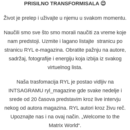
PRISILNO TRANSFORMISALA 😉
Život je prelep i uživajte u njemu u svakom momentu.
Naučili smo sve što smo morali naučiti za vreme koje
nam predstoji. Uzmite i lagano listajte stranicu po
stranicu RYL e-magazina. Obratite pažnju na autore,
sadržaj, fotografije i energiju koja izbija iz svakog
virtuelnog lista.
Naša trasfomacija RYL je postao vidljiv na
INTSAGRAMU ryl_magazine gde svake nedelje i
srede od 20 časova predstavim kroz live intervju
nekog od autora magazina. RYL autori kroz živu reč.
Upoznajte nas i na ovaj način. „Welcome to the
Matrix World“.