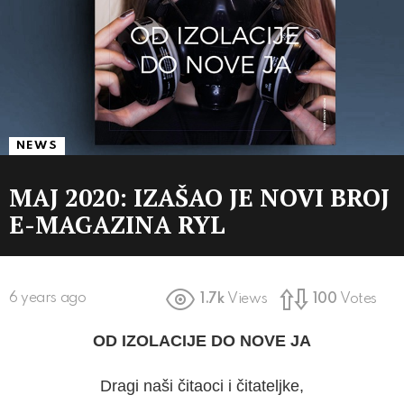
NEWS
MAJ 2020: IZAŠAO JE NOVI BROJ
E-MAGAZINA RYL
6 years ago
1.7k
Views
100
Votes
OD IZOLACIJE DO NOVE JA
Dragi naši čitaoci i čitateljke,