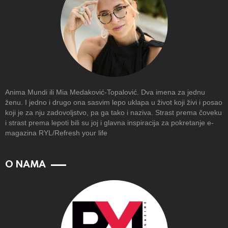
Anima Mundi ili Mia Medaković-Topalović. Dva imena za jednu
ženu. I jedno i drugo ona sasvim lepo uklapa u život koji živi i posao
koji je za nju zadovoljstvo, pa ga tako i naziva. Strast prema čoveku
i strast prema lepoti bili su joj i glavna inspiracija za pokretanje e-
magazina RYL/Refresh your life
O NAMA