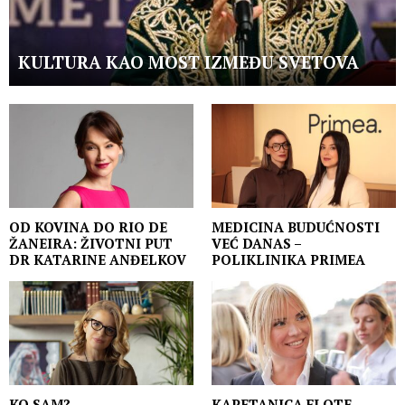
KULTURA KAO MOST IZMEĐU SVETOVA
OD KOVINA DO RIO DE
MEDICINA BUDUĆNOSTI
ŽANEIRA: ŽIVOTNI PUT
VEĆ DANAS –
DR KATARINE ANĐELKOV
POLIKLINIKA PRIMEA
KO SAM?
KAPETANICA FLOTE