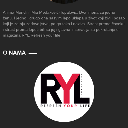
Anima Mundi ili Mia Medaković-Topalović. Dva imena za jednu
ženu. I jedno i drugo ona sasvim lepo uklapa u život koji živi i posao
koji je za nju zadovoljstvo, pa ga tako i naziva. Strast prema čoveku
i strast prema lepoti bili su joj i glavna inspiracija za pokretanje e-
magazina RYL/Refresh your life
O NAMA