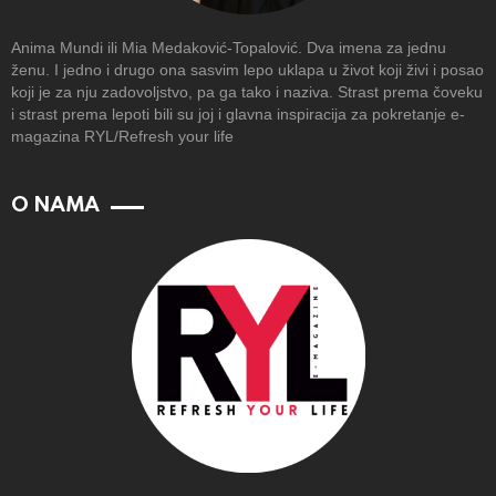
Anima Mundi ili Mia Medaković-Topalović. Dva imena za jednu
ženu. I jedno i drugo ona sasvim lepo uklapa u život koji živi i posao
koji je za nju zadovoljstvo, pa ga tako i naziva. Strast prema čoveku
i strast prema lepoti bili su joj i glavna inspiracija za pokretanje e-
magazina RYL/Refresh your life
O NAMA