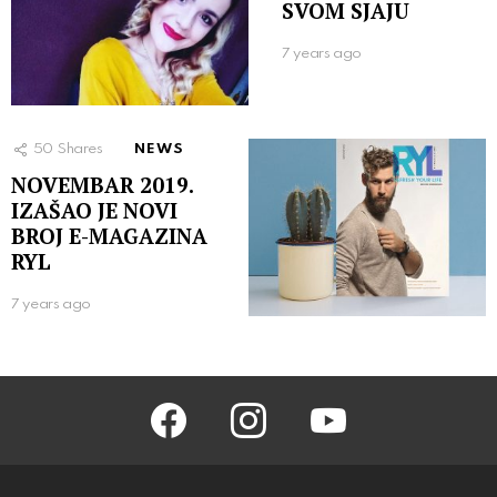
SVOM SJAJU
7 years ago
50
Shares
NEWS
NOVEMBAR 2019.
IZAŠAO JE NOVI
BROJ E-MAGAZINA
RYL
7 years ago
facebook
instagram
youtube