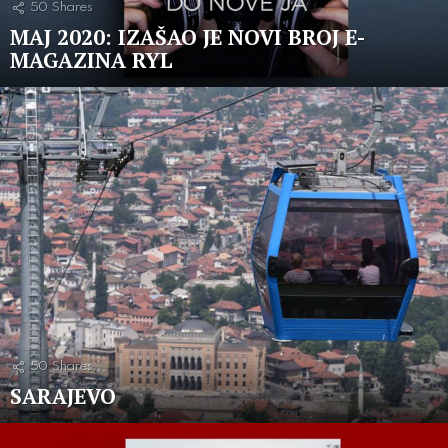
50
Shares
MAJ 2020: IZAŠAO JE NOVI BROJ E-
MAGAZINA RYL
50
Shares
SARAJEVO