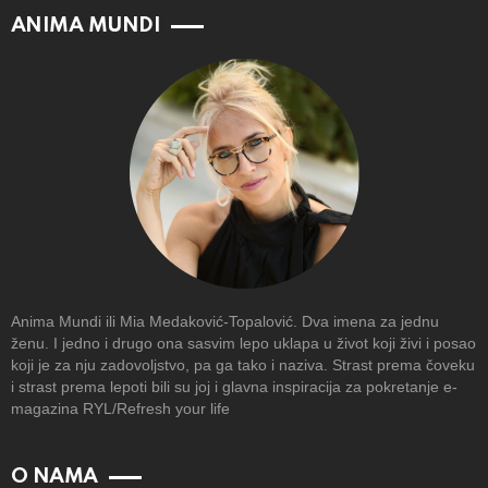
ANIMA MUNDI
Anima Mundi ili Mia Medaković-Topalović. Dva imena za jednu
ženu. I jedno i drugo ona sasvim lepo uklapa u život koji živi i posao
koji je za nju zadovoljstvo, pa ga tako i naziva. Strast prema čoveku
i strast prema lepoti bili su joj i glavna inspiracija za pokretanje e-
magazina RYL/Refresh your life
O NAMA