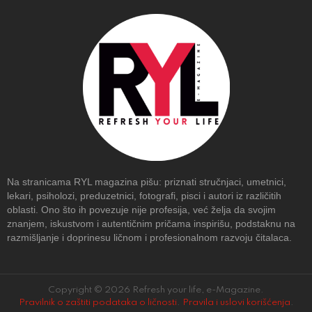
Na stranicama RYL magazina pišu: priznati stručnjaci, umetnici,
lekari, psiholozi, preduzetnici, fotografi, pisci i autori iz različitih
oblasti. Ono što ih povezuje nije profesija, već želja da svojim
znanjem, iskustvom i autentičnim pričama inspirišu, podstaknu na
razmišljanje i doprinesu ličnom i profesionalnom razvoju čitalaca.
Copyright © 2026 Refresh your life, e-Magazine.
Pravilnik o zaštiti podataka o ličnosti
.
Pravila i uslovi korišćenja
.