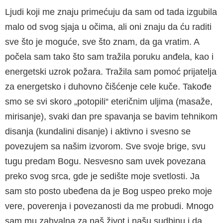
Ljudi koji me znaju primećuju da sam od tada izgubila
malo od svog sjaja u očima, ali oni znaju da ću raditi
sve što je moguće, sve što znam, da ga vratim. A
počela sam tako što sam tražila poruku anđela, kao i
energetski uzrok požara. Tražila sam pomoć prijatelja
za energetsko i duhovno čišćenje cele kuče. Takođe
smo se svi skoro „potopili“ eteričnim uljima (masaže,
mirisanje), svaki dan pre spavanja se bavim tehnikom
disanja (kundalini disanje) i aktivno i svesno se
povezujem sa našim izvorom. Sve svoje brige, svu
tugu predam Bogu. Nesvesno sam uvek povezana
preko svog srca, gde je sedište moje svetlosti. Ja
sam sto posto ubeđena da je Bog uspeo preko moje
vere, poverenja i povezanosti da me probudi. Mnogo
sam mu zahvalna za naš život i našu sudbinu i da