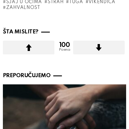
SJAJ U OČIMA
STRAH
TUGA
VIKENDICA
ZAHVALNOST
ŠTA MISLITE?
100
Poena
PREPORUČUJEMO