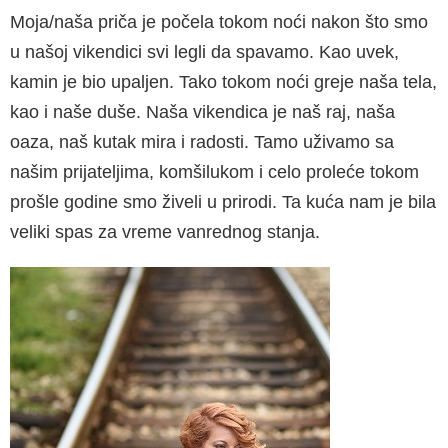
Moja/naša priča je počela tokom noći nakon što smo
u našoj vikendici svi legli da spavamo. Kao uvek,
kamin je bio upaljen. Tako tokom noći greje naša tela,
kao i naše duše. Naša vikendica je naš raj, naša
oaza, naš kutak mira i radosti. Tamo uživamo sa
našim prijateljima, komšilukom i celo proleće tokom
prošle godine smo živeli u prirodi. Ta kuća nam je bila
veliki spas za vreme vanrednog stanja.