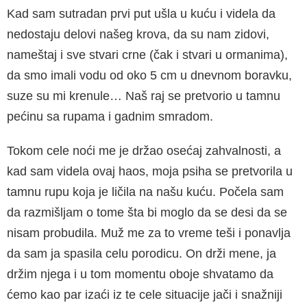
Kad sam sutradan prvi put ušla u kuću i videla da
nedostaju delovi našeg krova, da su nam zidovi,
nameštaj i sve stvari crne (čak i stvari u ormanima),
da smo imali vodu od oko 5 cm u dnevnom boravku,
suze su mi krenule… Naš raj se pretvorio u tamnu
pećinu sa rupama i gadnim smradom.
Tokom cele noći me je držao osećaj zahvalnosti, a
kad sam videla ovaj haos, moja psiha se pretvorila u
tamnu rupu koja je ličila na našu kuću. Počela sam
da razmišljam o tome šta bi moglo da se desi da se
nisam probudila. Muž me za to vreme teši i ponavlja
da sam ja spasila celu porodicu. On drži mene, ja
držim njega i u tom momentu oboje shvatamo da
ćemo kao par izaći iz te cele situacije jači i snažniji