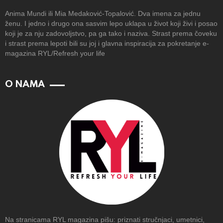
Anima Mundi ili Mia Medaković-Topalović. Dva imena za jednu
ženu. I jedno i drugo ona sasvim lepo uklapa u život koji živi i posao
koji je za nju zadovoljstvo, pa ga tako i naziva. Strast prema čoveku
i strast prema lepoti bili su joj i glavna inspiracija za pokretanje e-
magazina RYL/Refresh your life
O NAMA
Na stranicama RYL magazina pišu: priznati stručnjaci, umetnici,