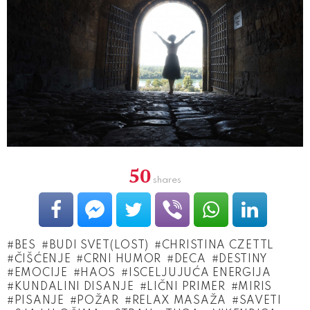
50
shares
BES
BUDI SVET(LOST)
CHRISTINA CZETTL
ČIŠĆENJE
CRNI HUMOR
DECA
DESTINY
EMOCIJE
HAOS
ISCELJUJUĆA ENERGIJA
KUNDALINI DISANJE
LIČNI PRIMER
MIRIS
PISANJE
POŽAR
RELAX MASAŽA
SAVETI