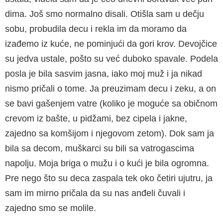
dima. Još smo normalno disali. Otišla sam u dečju
sobu, probudila decu i rekla im da moramo da
izađemo iz kuće, ne pominjući da gori krov. Devojčice
su jedva ustale, pošto su već duboko spavale. Podela
posla je bila sasvim jasna, iako moj muž i ja nikad
nismo pričali o tome. Ja preuzimam decu i zeku, a on
se bavi gašenjem vatre (koliko je moguće sa običnom
crevom iz bašte, u pidžami, bez cipela i jakne,
zajedno sa komšijom i njegovom zetom). Dok sam ja
bila sa decom, muškarci su bili sa vatrogascima
napolju. Moja briga o mužu i o kući je bila ogromna.
Pre nego što su deca zaspala tek oko četiri ujutru, ja
sam im mirno pričala da su nas anđeli čuvali i
zajedno smo se molile.