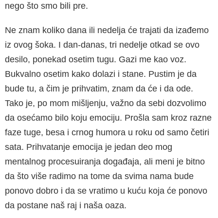
nego što smo bili pre.
Ne znam koliko dana ili nedelja će trajati da izađemo
iz ovog šoka. I dan-danas, tri nedelje otkad se ovo
desilo, ponekad osetim tugu. Gazi me kao voz.
Bukvalno osetim kako dolazi i stane. Pustim je da
bude tu, a čim je prihvatim, znam da će i da ode.
Tako je, po mom mišljenju, važno da sebi dozvolimo
da osećamo bilo koju emociju. Prošla sam kroz razne
faze tuge, besa i crnog humora u roku od samo četiri
sata. Prihvatanje emocija je jedan deo mog
mentalnog procesuiranja događaja, ali meni je bitno
da što više radimo na tome da svima nama bude
ponovo dobro i da se vratimo u kuću koja će ponovo
da postane naš raj i naša oaza.