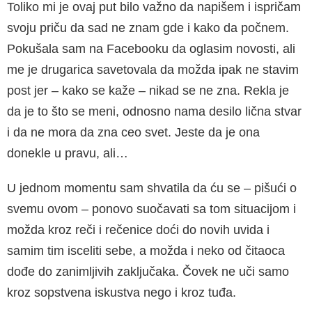
Toliko mi je ovaj put bilo važno da napišem i ispričam
svoju priču da sad ne znam gde i kako da počnem.
Pokušala sam na Facebooku da oglasim novosti, ali
me je drugarica savetovala da možda ipak ne stavim
post jer – kako se kaže – nikad se ne zna. Rekla je
da je to što se meni, odnosno nama desilo lična stvar
i da ne mora da zna ceo svet. Jeste da je ona
donekle u pravu, ali…
U jednom momentu sam shvatila da ću se – pišući o
svemu ovom – ponovo suočavati sa tom situacijom i
možda kroz reči i rečenice doći do novih uvida i
samim tim isceliti sebe, a možda i neko od čitaoca
dođe do zanimljivih zaključaka. Čovek ne uči samo
kroz sopstvena iskustva nego i kroz tuđa.