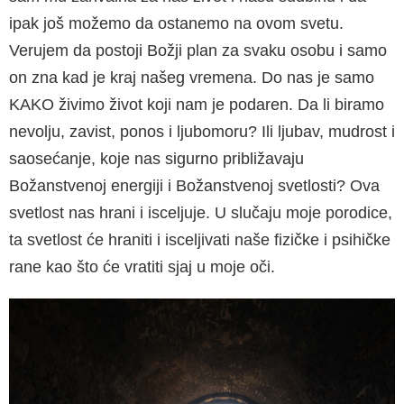
ipak još možemo da ostanemo na ovom svetu.
Verujem da postoji Božji plan za svaku osobu i samo
on zna kad je kraj našeg vremena. Do nas je samo
KAKO živimo život koji nam je podaren. Da li biramo
nevolju, zavist, ponos i ljubomoru? Ili ljubav, mudrost i
saosećanje, koje nas sigurno približavaju
Božanstvenoj energiji i Božanstvenoj svetlosti? Ova
svetlost nas hrani i isceljuje. U slučaju moje porodice,
ta svetlost će hraniti i isceljivati naše fizičke i psihičke
rane kao što će vratiti sjaj u moje oči.