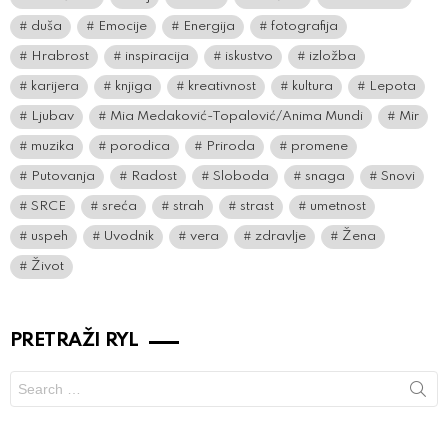
duša
Emocije
Energija
fotografija
Hrabrost
inspiracija
iskustvo
izložba
karijera
knjiga
kreativnost
kultura
Lepota
Ljubav
Mia Medaković-Topalović/Anima Mundi
Mir
muzika
porodica
Priroda
promene
Putovanja
Radost
Sloboda
snaga
Snovi
SRCE
sreća
strah
strast
umetnost
uspeh
Uvodnik
vera
zdravlje
Žena
Život
PRETRAŽI RYL
Search
for: