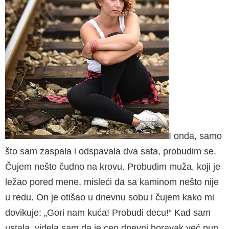
I onda, samo
što sam zaspala i odspavala dva sata, probudim se.
Čujem nešto čudno na krovu. Probudim muža, koji je
ležao pored mene, misleći da sa kaminom nešto nije
u redu. On je otišao u dnevnu sobu i čujem kako mi
dovikuje: „Gori nam kuća! Probudi decu!“ Kad sam
ustala, videla sam da je ceo dnevni boravak već pun