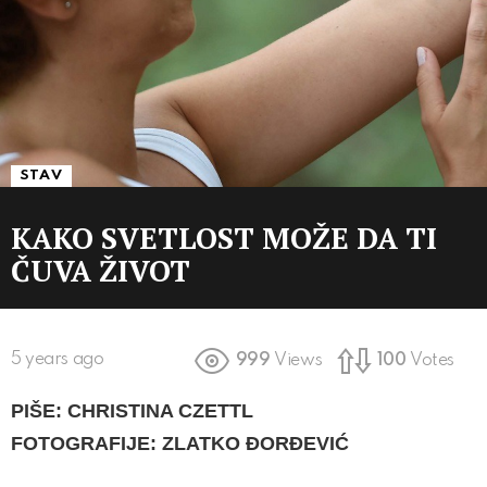
STAV
KAKO SVETLOST MOŽE DA TI
ČUVA ŽIVOT
5 years ago
999
Views
100
Votes
PIŠE: CHRISTINA CZETTL
FOTOGRAFIJE: ZLATKO ĐORĐEVIĆ