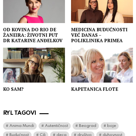
OD KOVINA DO RIO DE
MEDICINA BUDUĆNOSTI
ŽANEIRA: ŽIVOTNI PUT
VEĆ DANAS –
DR KATARINE ANĐELKOV
POLIKLINIKA PRIMEA
KO SAM?
KAPETANICA FLOTE
RYL TAGOVI
Anima Mundi
Autentičnost
Beograd
boje
Budućnost
Cilj
deca
društvo
duhovnost