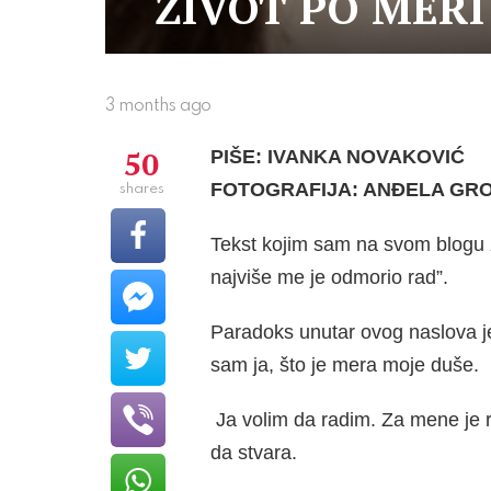
ŽIVOT PO MERI
3 months ago
50
PI
ŠE: IVANKA NOVAKOVIĆ
FOTOGRAFIJA: ANĐELA GR
shares
Tekst kojim sam na svom blogu 
najviše me je odmorio rad”.
Paradoks unutar ovog naslova 
sam ja, što je mera moje duše.
Ja volim da radim. Za mene je r
da stvara.