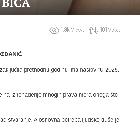
 BIĆA
1.8k
Views
101
Votes
OZDANIĆ
zaključila prethodnu godinu ima naslov “U 2025.
je na iznenađenje mnogih prava mera onoga što
ad stvaranje. A osnovna potreba ljudske duše je