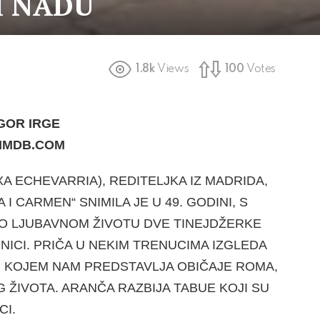
I NADU
1.8k
Views
100
Votes
GOR IRGE
.IMDB.COM
A ECHEVARRIA), REDITELJKA IZ MADRIDA,
 I CARMEN“ SNIMILA JE U 49. GO­DINI, S
O LJU­BAVNOM ŽIVOTU DVE TINEJDŽERKE
ICI. PRIČA U NEKIM TRE­NUCIMA IZGLEDA
U KOJEM NAM PREDSTAVLJA OBIČAJE ROMA,
ŽIVOTA. ARANČA RAZBIJA TABUE KOJI SU
CI.