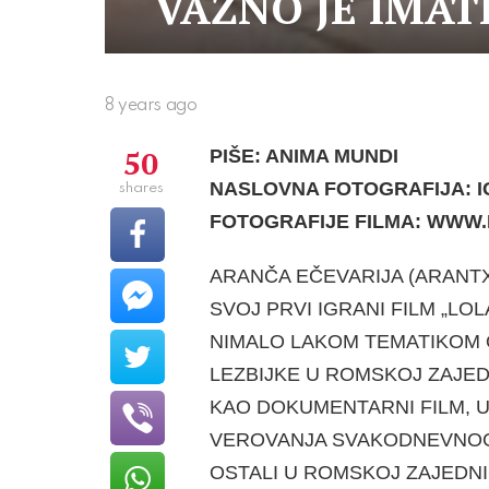
VAŽNO JE IMAT
8 years ago
50
PIŠE: ANIMA MUNDI
NASLOVNA FOTOGRAFIJA: I
shares
FOTOGRAFIJE FILMA: WWW
ARANČA EČEVARIJA (ARANTX
SVOJ PRVI IGRANI FILM „LOLA
NIMALO LAKOM TEMATIKOM 
LEZBIJKE U ROMSKOJ ZAJEDN
KAO DOKUMENTARNI FILM, 
VEROVANJA SVAKODNEVNOG 
OSTALI U ROMSKOJ ZAJEDNI