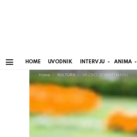
HOME
UVODNIK
INTERVJU
ANIMA
Menu
You are here:
Home
KULTURA
VAŽNO JE IMATI NADU