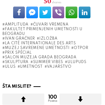
50
shares
AMPLITUDA
ČUVARI VREMENA
FAKULTET PRIMENJENIH UMETNOSTI U
BEOGRADU
IVAN GRAČNER
IZLOŽBA
LA CITÉ INTERNATIONALE DES ARTS
MUZEJ SAVREMENE UMETNOSTI
OTPOR
PRIX SPÉCIAL
SALON MUZEJA GRADA BEOGRADA
SKULPTURA
SUMMER VIBES
ULUPUDS
ULUS
UMETNOST
VAJARSTVO
ŠTA MISLITE?
100
Poena