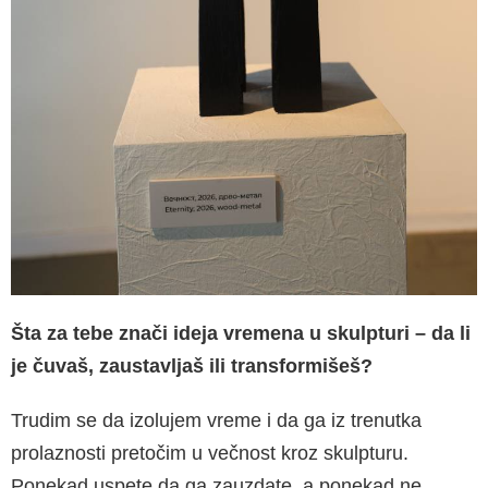
Šta za tebe znači ideja vremena u skulpturi – da li
je čuvaš, zaustavljaš ili transformišeš?
Trudim se da izolujem vreme i da ga iz trenutka
prolaznosti pretočim u večnost kroz skulpturu.
Ponekad uspete da ga zauzdate, a ponekad ne.