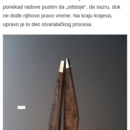
ponekad radove pustim da „odstoje“, da sazru, dok
ne dođe njihovo pravo vreme. Na kraju krajeva,
upravo je to deo stvaralačkog procesa.