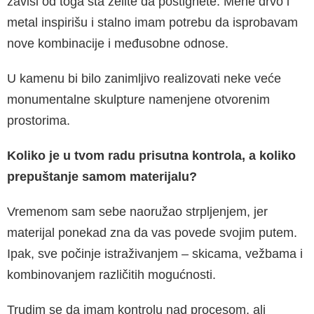
zavisi od toga šta želite da postignete. Mene drvo i
metal inspirišu i stalno imam potrebu da isprobavam
nove kombinacije i međusobne odnose.
U kamenu bi bilo zanimljivo realizovati neke veće
monumentalne skulpture namenjene otvorenim
prostorima.
Koliko je u tvom radu prisutna kontrola, a koliko
prepuštanje samom materijalu?
Vremenom sam sebe naoružao strpljenjem, jer
materijal ponekad zna da vas povede svojim putem.
Ipak, sve počinje istraživanjem – skicama, vežbama i
kombinovanjem različitih mogućnosti.
Trudim se da imam kontrolu nad procesom, ali