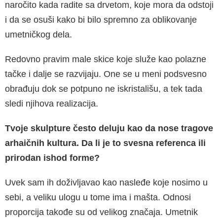
naročito kada radite sa drvetom, koje mora da odstoji
i da se osuši kako bi bilo spremno za oblikovanje
umetničkog dela.
Redovno pravim male skice koje služe kao polazne
tačke i dalje se razvijaju. One se u meni podsvesno
obrađuju dok se potpuno ne iskristališu, a tek tada
sledi njihova realizacija.
Tvoje skulpture često deluju kao da nose tragove
arhaičnih kultura. Da li je to svesna referenca ili
prirodan ishod forme?
Uvek sam ih doživljavao kao nasleđe koje nosimo u
sebi, a veliku ulogu u tome ima i mašta. Odnosi
proporcija takođe su od velikog značaja. Umetnik