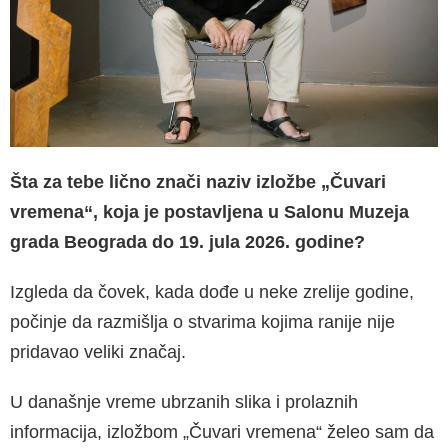
Šta za tebe lično znači naziv izložbe „Čuvari
vremena“, koja je postavljena u Salonu Muzeja
grada Beograda do 19. jula 2026. godine?
Izgleda da čovek, kada dođe u neke zrelije godine,
počinje da razmišlja o stvarima kojima ranije nije
pridavao veliki značaj.
U današnje vreme ubrzanih slika i prolaznih
informacija, izložbom „Čuvari vremena“ želeo sam da