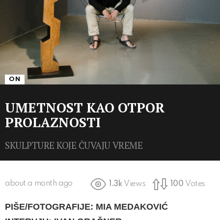
ON
UMETNOST KAO OTPOR
PROLAZNOSTI
SKULPTURE KOJE ČUVAJU VREME
about a month ago
1.3k
Views
100
Votes
PIŠE/FOTOGRAFIJE: MIA MEDAKOVIĆ