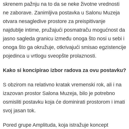
skrenem pažnju na to da se neke životne vrednosti
ne zaborave. Zanimljiva postavka u Salonu Muzeja
otvara nesagledive prostore za preispitivanje
najdublje intime, pružajući posmatraču mogućnost da
jasno sagleda granicu između onoga što nosi u sebi i
onoga što ga okružuje, otkrivajući smisao egzistencije
pojedinca u vrtlogu sveopšte prolaznosti.
Kako si koncipirao izbor radova za ovu postavku?
S obzirom na relativno kratak vremenski rok, ali i na
izazovan prostor Salona Muzeja, bilo je potrebno
osmisliti postavku koja će dominirati prostorom i imati
svoj jasan tok.
Pored grupe Amplituda, koja istražuje koncept