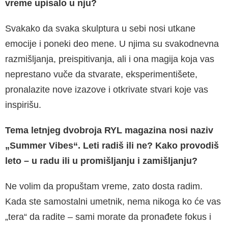
vreme upisalo u nju?
Svakako da svaka skulptura u sebi nosi utkane
emocije i poneki deo mene. U njima su svakodnevna
razmišljanja, preispitivanja, ali i ona magija koja vas
neprestano vuče da stvarate, eksperimentišete,
pronalazite nove izazove i otkrivate stvari koje vas
inspirišu.
Tema letnjeg dvobroja RYL magazina nosi naziv
„Summer Vibes“. Leti radiš ili ne? Kako provodiš
leto – u radu ili u promišljanju i zamišljanju?
Ne volim da propuštam vreme, zato dosta radim.
Kada ste samostalni umetnik, nema nikoga ko će vas
„tera“ da radite – sami morate da pronađete fokus i