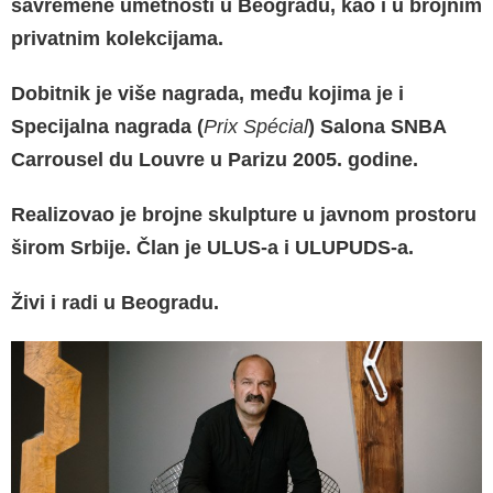
savremene umetnosti u Beogradu, kao i u brojnim
privatnim kolekcijama.
Dobitnik je više nagrada, među kojima je i
Specijalna nagrada (
Prix Spécial
) Salona SNBA
Carrousel du Louvre u Parizu 2005. godine.
Realizovao je brojne skulpture u javnom prostoru
širom Srbije. Član je ULUS-a i ULUPUDS-a.
Živi i radi u Beogradu.