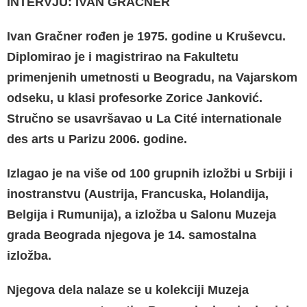
INTERVJU: IVAN GRAČNER
Ivan Gračner rođen je 1975. godine u Kruševcu.
Diplomirao je i magistrirao na Fakultetu
primenjenih umetnosti u Beogradu, na Vajarskom
odseku, u klasi profesorke Zorice Janković.
Stručno se usavršavao u La Cité internationale
des arts u Parizu 2006. godine.
Izlagao je na više od 100 grupnih izložbi u Srbiji i
inostranstvu (Austrija, Francuska, Holandija,
Belgija i Rumunija), a izložba u Salonu Muzeja
grada Beograda njegova je 14. samostalna
izložba.
Njegova dela nalaze se u kolekciji Muzeja