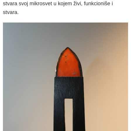
stvara svoj mikrosvet u kojem živi, funkcioniše i
stvara.