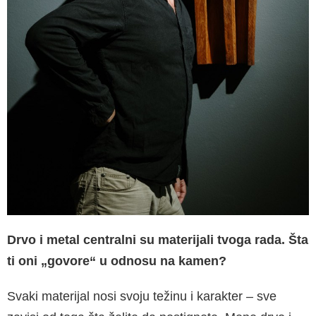
Drvo i metal centralni su materijali tvoga rada. Šta
ti oni „govore“ u odnosu na kamen?
Svaki materijal nosi svoju težinu i karakter – sve