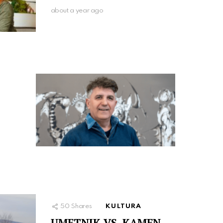
about a year ago
50
Shares
KULTURA
UMETNIK VS. KAMEN