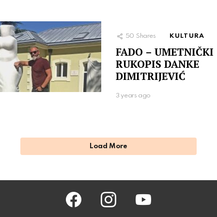
50
Shares
KULTURA
FADO – UMETNIČKI
RUKOPIS DANKE
DIMITRIJEVIĆ
3 years ago
Load More
facebook
instagram
youtube