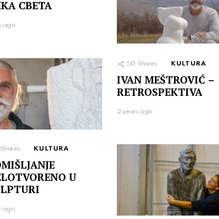
КА СВЕТА
s ago
50
Shares
KULTURA
IVAN MEŠTROVIĆ –
RETROSPEKTIVA
2 years ago
Shares
KULTURA
MIŠLJANJE
ELOTVORENO U
LPTURI
s ago