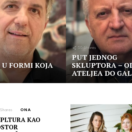
55
Shares
PUT JEDNOG
 U FORMI KOJA
SKLUPTORA – O
ATELJEA DO GAL
Shares
ONA
PLTURA KAO
OSTOR