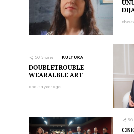
UN
DIJ
about 
50
Shares
KULTURA
DOUBLETROUBLE
WEARALBLE ART
about a year ago
50
СВЕ