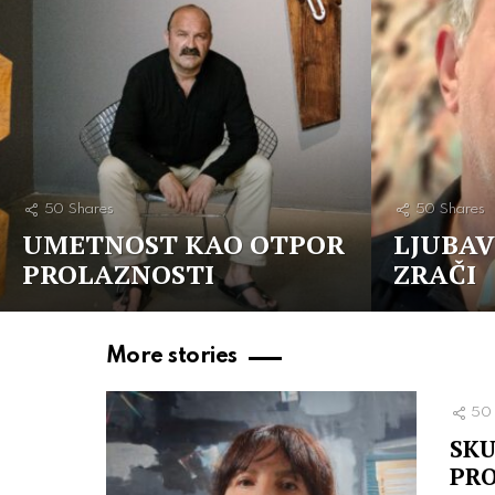
50
Shares
50
Shares
UMETNOST KAO OTPOR
LJUBAV
PROLAZNOSTI
ZRAČI
More stories
50
SKU
PR