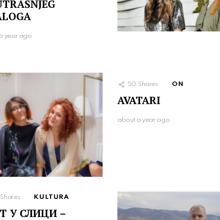
UTRAŠNJEG
ALOGA
a year ago
50
Shares
ON
AVATARI
about a year ago
Shares
KULTURA
Т У СЛИЦИ –