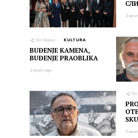
СЛИ
2 year
50
Shares
KULTURA
BUĐENJE KAMENA,
BUĐENJE PRAOBLIKA
2 years ago
50
PRO
OT
SKU
3 year