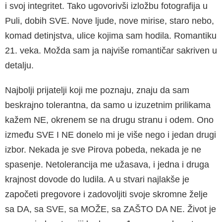
i svoj integritet. Tako ugovorivši izložbu fotografija u
Puli, dobih SVE. Nove ljude, nove mirise, staro nebo,
komad detinjstva, ulice kojima sam hodila. Romantiku
21. veka. Možda sam ja najviše romantičar sakriven u
detalju.
Najbolji prijatelji koji me poznaju, znaju da sam
beskrajno tolerantna, da samo u izuzetnim prilikama
kažem NE, okrenem se na drugu stranu i odem. Ono
između SVE I NE donelo mi je više nego i jedan drugi
izbor. Nekada je sve Pirova pobeda, nekada je ne
spasenje. Netolerancija me užasava, i jedna i druga
krajnost dovode do ludila. A u stvari najlakše je
započeti pregovore i zadovoljiti svoje skromne želje
sa DA, sa SVE, sa MOŽE, sa ZAŠTO DA NE. Život je