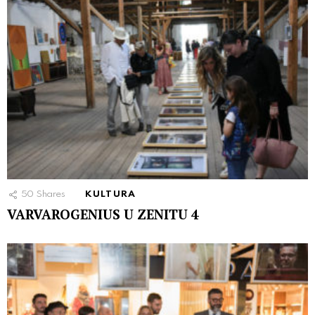
50
Shares
KULTURA
VARVAROGENIUS U ZENITU 4