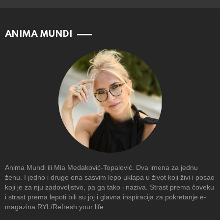
ANIMA MUNDI
Anima Mundi ili Mia Medaković-Topalović. Dva imena za jednu
ženu. I jedno i drugo ona sasvim lepo uklapa u život koji živi i posao
koji je za nju zadovoljstvo, pa ga tako i naziva. Strast prema čoveku
i strast prema lepoti bili su joj i glavna inspiracija za pokretanje e-
magazina RYL/Refresh your life