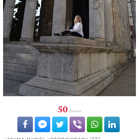
50
shares