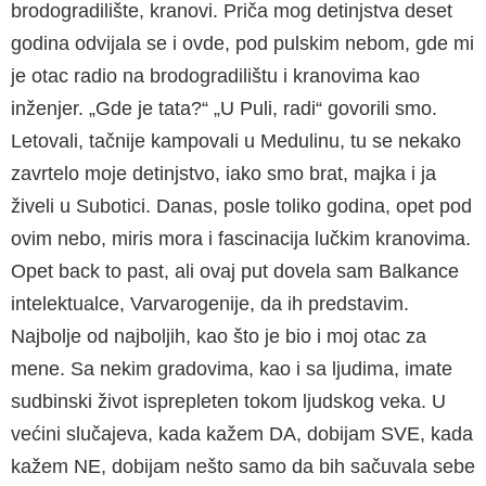
brodogradilište, kranovi. Priča mog detinjstva deset
godina odvijala se i ovde, pod pulskim nebom, gde mi
je otac radio na brodogradilištu i kranovima kao
inženjer. „Gde je tata?“ „U Puli, radi“ govorili smo.
Letovali, tačnije kampovali u Medulinu, tu se nekako
zavrtelo moje detinjstvo, iako smo brat, majka i ja
živeli u Subotici. Danas, posle toliko godina, opet pod
ovim nebo, miris mora i fascinacija lučkim kranovima.
Opet back to past, ali ovaj put dovela sam Balkance
intelektualce, Varvarogenije, da ih predstavim.
Najbolje od najboljih, kao što je bio i moj otac za
mene. Sa nekim gradovima, kao i sa ljudima, imate
sudbinski život isprepleten tokom ljudskog veka. U
većini slučajeva, kada kažem DA, dobijam SVE, kada
kažem NE, dobijam nešto samo da bih sačuvala sebe