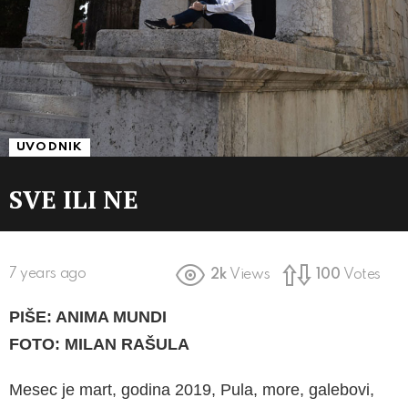
UVODNIK
SVE ILI NE
7 years ago
2k
Views
100
Votes
PI
ŠE: ANIMA MUNDI
FOTO: MILAN RAŠULA
Mesec je mart, godina 2019, Pula, more, galebovi,