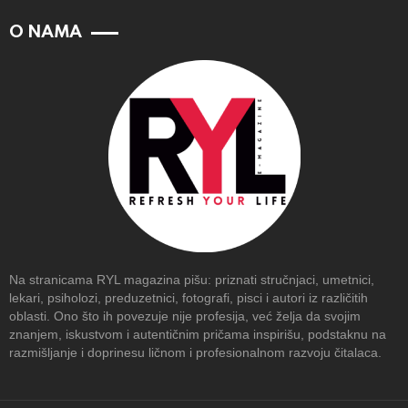
O NAMA
Na stranicama RYL magazina pišu: priznati stručnjaci, umetnici,
lekari, psiholozi, preduzetnici, fotografi, pisci i autori iz različitih
oblasti. Ono što ih povezuje nije profesija, već želja da svojim
znanjem, iskustvom i autentičnim pričama inspirišu, podstaknu na
razmišljanje i doprinesu ličnom i profesionalnom razvoju čitalaca.