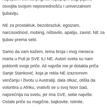
osvojila svojom neposrednošću i univerzalnom
ljubavlju.
NE za prostakluk, bezobrazluk, egoizam,
narcisoidnost, mobing, ništavilo, apatiju, zavist. NE za
ljubav prema sebi.
Samo da vam kažem, tema broja i mog meseca
marta u Puli je SVE ILI NE. Autori sveta su nam
poklonili svoje priče. Ali najviše me je dotakla priča
Sanje Stanković, koja je rekla NE izazovnom
venčanju i životu u Australiji, dala otkaz, otišla da
volontira u Afriku, vrativši se u svoj Novi Sad,
najsrećnija na svetu, jer ima SVE, sebe najviše.
Ostale priče su magične, bajkovite, istinite,