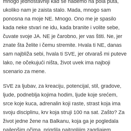
mnogo jednostavniji kad se nađemo na pola puta,
ukoliko nam je zaista stalo. Mada, mnogo sam
ponosna na moje NE. Mnogo. Ono me je spasilo
kada neke stvari ne idu, kada branite i volite sebe,
čuvate svoje JA. NE je čarobno, jer vas štiti. Ne, jer
znate šta želite i čemu stremite. Hvala ti NE, danas
sam najbliža sebi, hvala ti SVE, jer otvaraš mi puteve
lako, ne očekujući ništa, život uvek ima najboji
scenario za mene.
SVE za ljubav, za kreaciju, potencijal, stil, gradove,
ljude, podneblja kojima hodim, ljude koje srećem,
srce koje kuca, adrenalin koji raste, strast koja ima
svoju disciplinu, krv koja struji 100 na sat. Zašto? Za
život jedne žene na Balkanu, koja ga je pogledala
najlepšim očima, prigrlila najtoplijim zagrljajem,