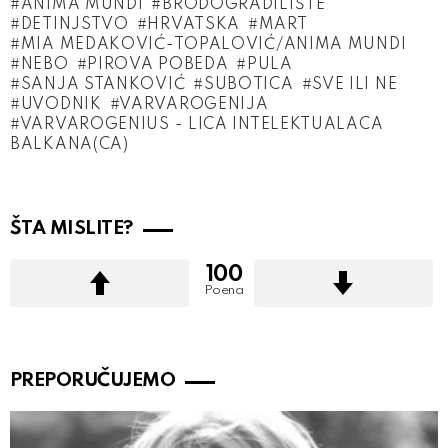
ANIMA MUNDI
BRODOGRADILIŠTE
DETINJSTVO
HRVATSKA
MART
MIA MEDAKOVIĆ-TOPALOVIĆ/ANIMA MUNDI
NEBO
PIROVA POBEDA
PULA
SANJA STANKOVIĆ
SUBOTICA
SVE ILI NE
UVODNIK
VARVAROGENIJA
VARVAROGENIUS - LICA INTELEKTUALACA
BALKANA(CA)
ŠTA MISLITE?
100
Poena
PREPORUČUJEMO