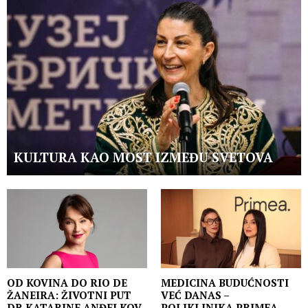
KULTURA KAO MOST IZMEĐU SVETOVA
OD KOVINA DO RIO DE
MEDICINA BUDUĆNOSTI
ŽANEIRA: ŽIVOTNI PUT
VEĆ DANAS –
DR KATARINE ANĐELKOV
POLIKLINIKA PRIMEA