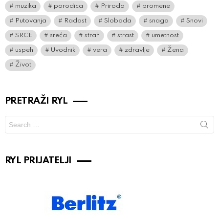
muzika
porodica
Priroda
promene
Putovanja
Radost
Sloboda
snaga
Snovi
SRCE
sreća
strah
strast
umetnost
uspeh
Uvodnik
vera
zdravlje
Žena
Život
PRETRAŽI RYL
Search
for:
RYL PRIJATELJI