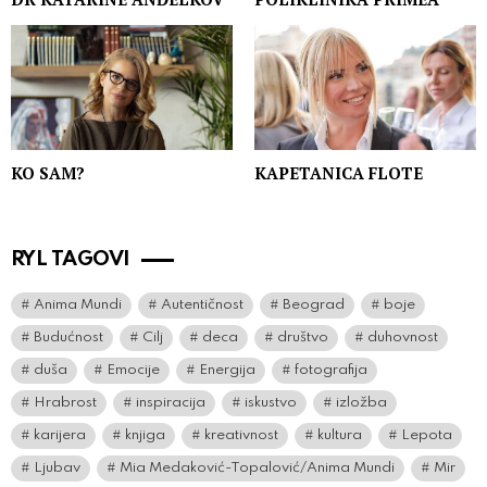
KO SAM?
KAPETANICA FLOTE
RYL TAGOVI
Anima Mundi
Autentičnost
Beograd
boje
Budućnost
Cilj
deca
društvo
duhovnost
duša
Emocije
Energija
fotografija
Hrabrost
inspiracija
iskustvo
izložba
karijera
knjiga
kreativnost
kultura
Lepota
Ljubav
Mia Medaković-Topalović/Anima Mundi
Mir