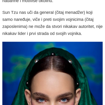
nadahne i motiviše okoli­nu.
Sun Tzu nas uči da general (čitaj menadžer) koji
samo naređuje, viče i preti svojim vojnici­ma (čitaj
zaposlenima) ne može da stvori nika­kav autoritet, nije
nikakav lider i prvi strada od svojih vojnika.