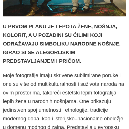
U PRVOM PLANU JE LEPOTA ŽENE, NOŠNJA,
KOLORIT, A U POZADINI SU ĆILIMI KOJI
ODRAŽAVAJU SIMBO­LIKU NARODNE NOŠNJE.
IGRAO SI SE ALEGORIJSKIM
PREDSTAVLJANJEM I PRIČOM.
Moje fotografije imaju skrivene sublimirane poruke i
one su više od multikulturalnosti i suživota naroda na
ovim prostorima, takoreći estetski lepih fotografija
lepih žena u narod­nih nošnjama. One prikazuju
jedinstven spoj umetnosti i etnologije, tradicije i
modernog doba, kao i istorijsko–nacionalno obeležje
u domenu modnog dizajna. Predstavljaju evrop­sku