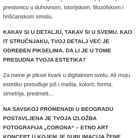
prestonicu u duhovnom, istorijskom, filo­zofskom i
hrišćanskom smislu.
KAKAV SI U DETALJU, TAKAV SI U SVEMU. KAO
IT STRUČNJAKU, TVOJ DETALJ VEĆ JE
ODREĐEN PIKSELI­MA. DA LI JE U TOME
PRESUDNA TVOJA ESTETIKA?
Za mene je piksel kvark u digitalnom svetu. Ali moju
estetiku presuđuje još i mašta, kolorit, forma,
simetrija, predmeti…
NA SAVSKOJ PROMENADI U BEOGRADU
POSTAVL­JENA JE TVOJA IZLOŽBA
FOTOGRAFIJA „CORONA“ – ETNO ART
KONCEPT U KOJEM JE SUBLIMACIJA ŽENE