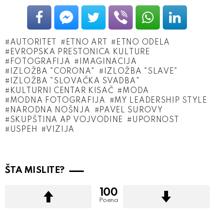
AUTORITET
ETNO ART
ETNO ODELA
EVROPSKA PRESTONICA KULTURE
FOTOGRAFIJA
IMAGINACIJA
IZLOŽBA "CORONA"
IZLOŽBA "SLAVE"
IZLOŽBA "SLOVAČKA SVADBA"
KULTURNI CENTAR KISAČ
MODA
MODNA FOTOGRAFIJA
MY LEADERSHIP STYLE
NARODNA NOŠNJA
PAVEL SUROVY
SKUPŠTINA AP VOJVODINE
UPORNOST
USPEH
VIZIJA
ŠTA MISLITE?
100
Poena