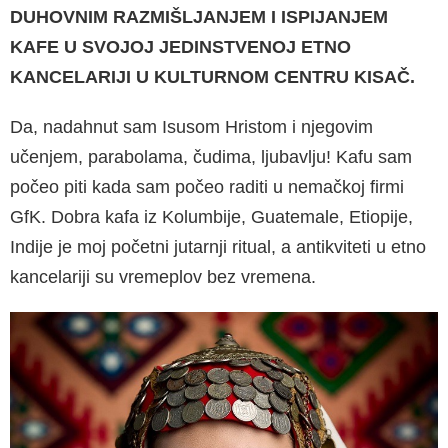
DUHOVNIM RAZMIŠLJANJEM I ISPIJANJEM
KAFE U SVOJOJ JE­DINSTVENOJ ETNO
KANCELARIJI U KULTURNOM CENTRU KISAČ.
Da, nadahnut sam Isusom Hristom i njego­vim
učenjem, parabolama, čudima, ljubavlju! Kafu sam
počeo piti kada sam počeo raditi u nemačkoj firmi
GfK. Dobra kafa iz Kolumbije, Guatemale, Etiopije,
Indije je moj početni ju­tarnji ritual, a antikviteti u etno
kancelariji su vremeplov bez vremena.