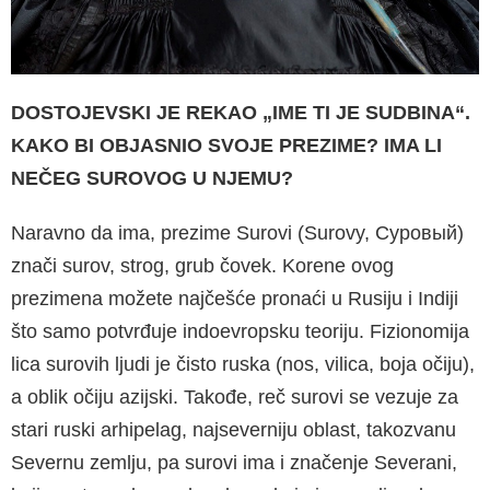
DOSTOJEVSKI JE REKAO „IME TI JE SUDBINA“.
KAKO BI OBJASNIO SVOJE PREZIME? IMA LI
NEČEG SURO­VOG U NJEMU?
Naravno da ima, prezime Surovi (Surovy, Суровый)
znači surov, strog, grub čovek. Ko­rene ovog
prezimena možete najčešće pronaći u Rusiju i Indiji
što samo potvrđuje indoevrop­sku teoriju. Fizionomija
lica surovih ljudi je čis­to ruska (nos, vilica, boja očiju),
a oblik očiju azijski. Takođe, reč surovi se vezuje za
stari ruski arhipelag, najseverniju oblast, takozva­nu
Severnu zemlju, pa surovi ima i značenje Severani,