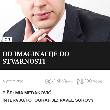
ON
OD IMAGINACIJE DO
STVARNOSTI
4 years ago
1.6k
Views
100
Votes
PIŠE: MIA MEDAKOVIĆ
INTERVJU/FOTOGRAFIJE: PAVEL SUROVY