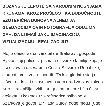
BOŽANSKE LEPOTE SA NARODNIM NOŠNJA­MA,
KRUNAMA, KROZ PROŠLOST KA BUDUĆNOSTI.
EZOTERIČNA DUHOVNA ALHEMIJA
GLEDAOCIMA OVIH FOTOGRAFIJA ODUZIMA
DAH. DA LI IMAŠ JAKU IMAGINACIJU,
VIZUALIZACIJU I REALIZACIJU?
Moj profesor sa univerziteta u Bratislavi, gos­podin
Hysko, koji potiče iz poznate slovačke familije koja je
učestvovala u stvaranju Češko-Slovačke Republike,
studentima je znao gov­oriti: “Dok vi gledate šta ja
pišem na tabli i objašnjavam vam gradivo, vaš kolega
Surovi razmišlja i vidi 200 godina unapred šta će se
dešavati u kosmosu.” Profesorica psihologije
Szarkova je govorila: “Kada Surovi dođe među ljude i