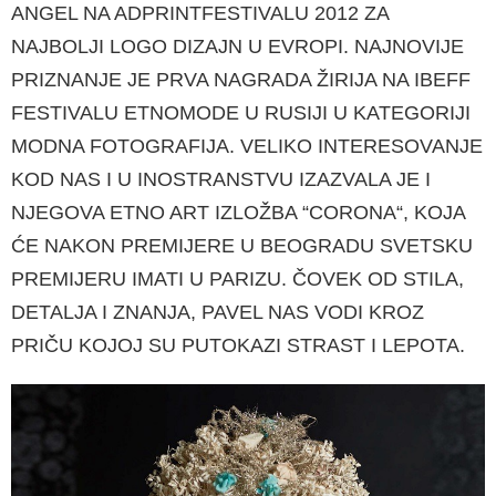
ANGEL NA ADPRINTFESTIVALU 2012 ZA
NAJBOLJI LOGO DIZAJN U EVROPI. NAJNOVIJE
PRIZNANJE JE PRVA NAGRADA ŽIRIJA NA IBEFF
FESTIVALU ETNOMODE U RU­SIJI U KATEGORIJI
MODNA FOTOGRAFIJA. VELIKO INTERESOVANJE
KOD NAS I U INOSTRAN­STVU IZAZVALA JE I
NJEGOVA ETNO ART IZLOŽBA “CORONA“, KOJA
ĆE NAKON PREMIJERE U BEOGRADU SVETSKU
PREMIJERU IMATI U PARIZU. ČOVEK OD STILA,
DETALJA I ZNANJA, PAVEL NAS VODI KROZ
PRIČU KOJOJ SU PUTOKAZI STRAST I LEPOTA.