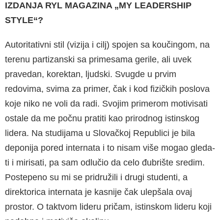
IZDANJA RYL MAGA­ZINA „MY LEADERSHIP
STYLE“?
Autoritativni stil (vizija i cilj) spojen sa koučin­gom, na
terenu partizanski sa primesama ger­ile, ali uvek
pravedan, korektan, ljudski. Svugde u prvim
redovima, svima za primer, čak i kod fizičkih poslova
koje niko ne voli da radi. Svo­jim primerom motivisati
ostale da me počnu pratiti kao prirodnog istinskog
lidera. Na studi­jama u Slovačkoj Republici je bila
deponija pored internata i to nisam više mogao gleda­
ti i mirisati, pa sam odlučio da celo đubrište sredim.
Postepeno su mi se pridružili i drugi studenti, a
direktorica internata je kasnije čak ulepšala ovaj
prostor. O taktvom lideru pričam, istinskom lideru koji