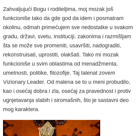
Zahvaljujući Bogu i roditeljima, moj mozak još
funkcioniše tako da gde god da idem i posma­tram
okolinu, odmah primećujem sve nedo­statke u svakom
gradu, državi, svetu, instituciji, zakonima i razmišljam
šta se može sve prome­niti, usavršiti, nadograditi,
rekonstruisati, up­rostiti, olakšati. Tako mi mozak
funkcioniše u svim oblastima od menadžmenta,
umetnosti, politike, filozofije. Taj talenat zovem
Vizionary Leader. Od malena se to u meni probudilo,
kao i osećaj dobra i zla, osećaj za pravednost i pro­tiv
ugnjetavanja slabih i siromašnih, što je sas­tavni deo
mog karaktera.