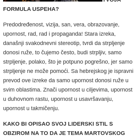
FORMULA USPEHA?
Predodređenost, vizija, san, vera, obrazovan­je,
upornost, rad, rad i propaganda! Stara iz­reka,
današnji svakodnevni stereotip, tvrdi da strpljenje
donosi ruže, to čujemo često, budi strpljiv, samo
strpljenje, polako, što je potpuno pogrešno, jer samo
strpljenje ne može pomoći. Sa hebrejskog je ispravni
prevod ove izreke da samo upornost donosi ruže u
svim oblastima. Znači upornost u ciljevima, upornost
u duhov­nom rastu, upornost u usavršavanju,
upornost u takmičenju.
KAKO BI OPISAO SVOJ LIDERSKI STIL S
OBZIROM NA TO DA JE TEMA MARTOVSKOG