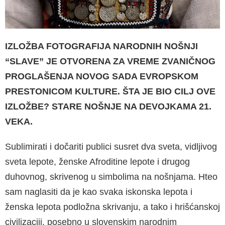
IZLOŽBA FOTOGRAFIJA NARODNIH NOŠNJI
“SLAVE” JE OTVORENA ZA VREME ZVANIČNOG
PROGLAŠENJA NOVOG SADA EVROPSKOM
PRESTONICOM KULTURE. ŠTA JE BIO CILJ OVE
IZLOŽBE? STARE NOŠNJE NA DE­VOJKAMA 21.
VEKA.
Sublimirati i dočariti publici susret dva sveta, vidljivog
sveta lepote, ženske Afroditine lepo­te i drugog
duhovnog, skrivenog u simbolima na nošnjama. Hteo
sam naglasiti da je kao svaka iskonska lepota i
ženska lepota pod­ložna skrivanju, a tako i hrišćanskoj
civilizaciji, posebno u slovenskim narodnim