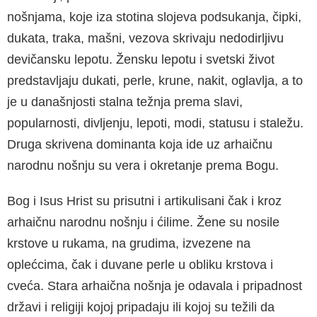
nošnjama, koje iza stotina slojeva podsukanja, čipki,
du­kata, traka, mašni, vezova skrivaju nedodirlji­vu
devičansku lepotu. Žensku lepotu i svetski život
predstavljaju dukati, perle, krune, nakit, oglavlja, a to
je u današnjosti stalna težnja pre­ma slavi,
popularnosti, divljenju, lepoti, modi, statusu i staležu.
Druga skrivena dominanta koja ide uz arhaičnu
narodnu nošnju su vera i okretanje prema Bogu.
Bog i Isus Hrist su prisutni i artikulisani čak i kroz
arhaičnu narodnu nošnju i ćilime. Žene su nosile
krstove u rukama, na grudima, izveze­ne na
oplećcima, čak i duvane perle u obliku krstova i
cveća. Stara arhaična nošnja je oda­vala i pripadnost
državi i religiji kojoj pripadaju ili kojoj su težili da