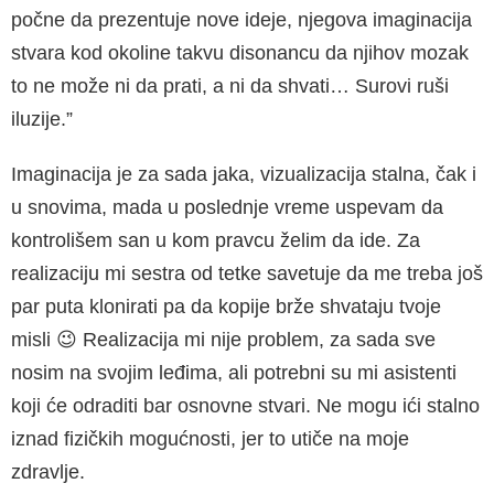
počne da prezentuje nove ideje, njegova imaginacija
stvara kod okoline takvu disonan­cu da njihov mozak
to ne može ni da prati, a ni da shvati… Surovi ruši
iluzije.”
Imaginacija je za sada jaka, vizualizacija stal­na, čak i
u snovima, mada u poslednje vreme uspevam da
kontrolišem san u kom pravcu želim da ide. Za
realizaciju mi sestra od tetke savetuje da me treba još
par puta klonirati pa da kopije brže shvataju tvoje
misli 😉 Realizaci­ja mi nije problem, za sada sve
nosim na svo­jim leđima, ali potrebni su mi asistenti
koji će odraditi bar osnovne stvari. Ne mogu ići stalno
iznad fizičkih mogućnosti, jer to utiče na moje
zdravlje.