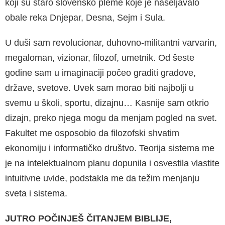
koji su staro slovensko pleme koje je naseljavalo
obale reka Dnjepar, Desna, Sejm i Sula.
U duši sam revolucionar, duhovno-militantni varvarin,
megaloman, vizionar, filozof, umetnik. Od šeste
godine sam u imaginaciji počeo gra­diti gradove,
države, svetove. Uvek sam morao biti najbolji u
svemu u školi, sportu, dizajnu… Kasnije sam otkrio
dizajn, preko njega mogu da menjam pogled na svet.
Fakultet me os­posobio da filozofski shvatim
ekonomiju i in­formatičko društvo. Teorija sistema me
je na intelektualnom planu dopunila i osvestila vlas­tite
intuitivne uvide, podstakla me da težim menjanju
sveta i sistema.
JUTRO POČINJEŠ ČITANJEM BIBLIJE,