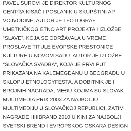
PAVEL SUROVI JE DIREKTOR KULTURNOG
CENTRA KISAČ I POSLANIK U SKUPŠTINI AP
VOJVO­DINE, AUTOR JE I FOTOGRAF
UMETNIČKOG ETNO ART PROJEKTA I IZLOŽBE
“SLAVE”, KOJA SE ODRŽAVALA U VREME
PROSLAVE TITULE EVOPSKE PRESTONICE
KULTURE U NOVOM SADU. AUTOR JE IZLOŽBE
“SLOVAČKA SVADBA“, KOJA JE PRVI PUT
PRIKAZANA NA KALEMEGDANU U BEOGRADU U
SKLOPU ETNOLOGYFESTA, A DOBITNIK JE I
BROJNIH NAGRADA, MEĐU KO­JIMA SU SLOVAK
MULTIMEDIA PRIX 2003 ZA NAJBOLJU
MULTIMEDIJU U SLOVAČKOJ REPU­BLICI, ZATIM
NAGRADE HIIIBRAND 2010 U KINI ZA NAJBOLJI
SVETSKI BREND I EVROPSKOG OSKARA DESIGN