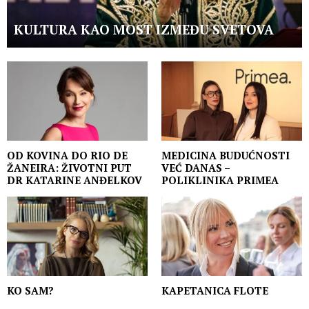
KULTURA KAO MOST IZMEĐU SVETOVA
OD KOVINA DO RIO DE
MEDICINA BUDUĆNOSTI
ŽANEIRA: ŽIVOTNI PUT
VEĆ DANAS –
DR KATARINE ANĐELKOV
POLIKLINIKA PRIMEA
KO SAM?
KAPETANICA FLOTE