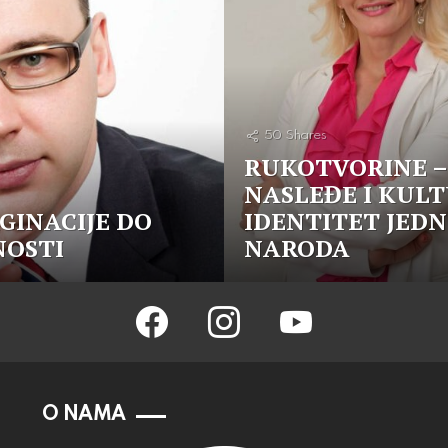
50
Shares
RUKOTVORINE –
NASLEĐE I KUL
GINACIJE DO
IDENTITET JED
NOSTI
NARODA
facebook
instagram
youtube
O NAMA