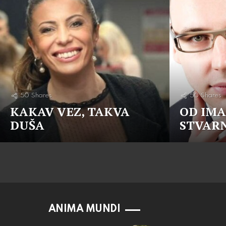
50
Shares
50
Shares
KAKAV VEZ, TAKVA
OD IMA
DUŠA
STVAR
ANIMA MUNDI