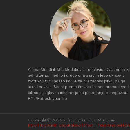
Anima Mundi ili Mia Medaković-Topalović. Dva imena z
jednu ženu. I jedno i drugo ona sasvim lepo uklapa u
život koji živi i posao koji je za nju zadovoljstvo, pa ga
tako i naziva. Strast prema čoveku i strast prema lepoti
bili su joj i glavna inspiracija za pokretanje e-magazina
RYL/Refresh your life
Copyright © 2026 Refresh your life, e-Magazine.
Pravilnik o zaštiti podataka o ličnosti
.
Pravila i uslovi kor