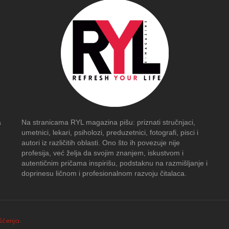
a
Na stranicama RYL magazina pišu: priznati stručnjaci,
umetnici, lekari, psiholozi, preduzetnici, fotografi, pisci i
autori iz različitih oblasti. Ono što ih povezuje nije
profesija, već želja da svojim znanjem, iskustvom i
autentičnim pričama inspirišu, podstaknu na razmišljanje i
doprinesu ličnom i profesionalnom razvoju čitalaca.
išćenja
.