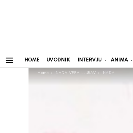
HOME
UVODNIK
INTERVJU
ANIMA
Menu
You are here:
Home
NADA, VERA, LJUBAV
NADA