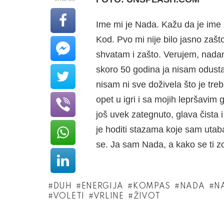
Ime mi je Nada. Kažu da je ime 
Kod. Pvo mi nije bilo jasno zašt
shvatam i zašto. Verujem, nadam 
skoro 50 godina ja nisam odust
nisam ni sve doživela što je tre
opet u igri i sa mojih lepršavim
još uvek zategnuto, glava čista 
je hoditi stazama koje sam uta
se. Ja sam Nada, a kako se ti 
DUH
ENERGIJA
KOMPAS
NADA
N
VOLETI
VRLINE
ŽIVOT