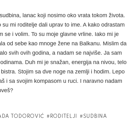
sudbina, lanac koji nosimo oko vrata tokom života.
o su mi roditelje dali uprav to ime. A kako odrastam
se i volim. To su moje glavne vrline. Iako mi je
ala od sebe kao mnoge žene na Balkanu. Mislim da
balo svih ovih godina, a nadam se najviše. Ja sam
 godinama. Duh mi je snažan, energija na nivou, telo
i bistra. Stojim sa dve noge na zemlji i hodim. Lepo
baš i sa svojim kompasom u ruci. I naravno nadam
zoveš?
ADA TODOROVIĆ
RODITELJI
SUDBINA