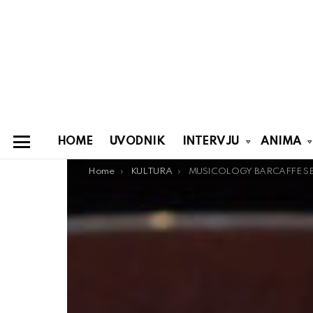
HOME
UVODNIK
INTERVJU
ANIMA
Menu
You are here:
Home
KULTURA
MUSICOLOGY BARCAFFE SESSIONS OTKRIO IZVOĐAČE PROLEĆNOG 