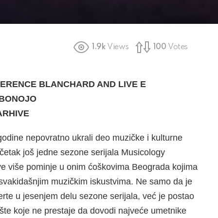
1.9k
Views
100
Votes
ERENCE BLANCHARD AND LIVE E
EBONOJO
ARHIVE
godine nepovratno ukrali deo muzičke i kulturne
četak još jedne sezone serijala Musicology
sve više pominje u onim ćoškovima Beograda kojima
esvakidašnjim muzičkim iskustvima. Ne samo da je
te u jesenjem delu sezone serijala, već je postao
ište koje ne prestaje da dovodi najveće umetnike