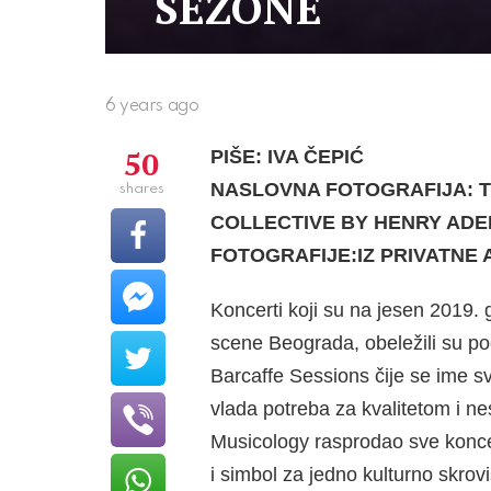
SEZONE
6 years ago
50
PIŠE: IVA ČEPIĆ
NASLOVNA FOTOGRAFIJA: T
shares
COLLECTIVE BY HENRY AD
FOTOGRAFIJE:IZ PRIVATNE 
Koncerti koji su na jesen 2019. 
scene Beograda, obeležili su po
Barcaffe Sessions čije se ime 
vlada potreba za kvalitetom i n
Musicology rasprodao sve koncer
i simbol za jedno kulturno skrov