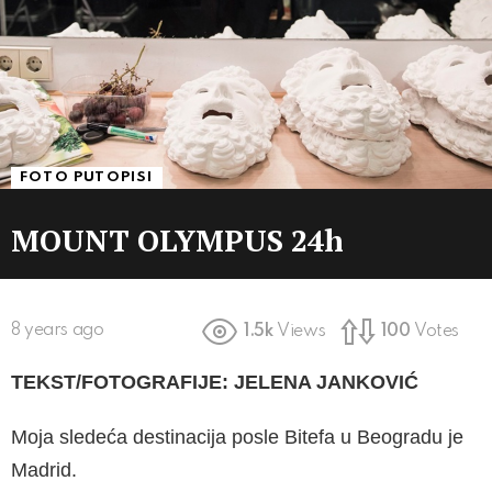
FOTO PUTOPISI
MOUNT OLYMPUS 24h
8 years ago
1.5k
Views
100
Votes
TEKST/FOTOGRAFIJE: JELENA JANKOVIĆ
Moja sledeća destinacija posle Bitefa u Beogra­du je
Madrid.