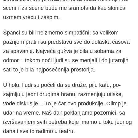
sceni i iza scene bude me sramota da kao slonica
uzmem vreću i zaspim.
Španci su bili neizmerno simpatični, sa velikom
pažnjom pratili su predstavu sve do dolaska ča­sova
za spavanje. Najveća gužva je bila u soba­ma za
odmor – tokom noći ljudi su se menjali i do jutarnjih
sati to je bila najposećenija prosto­rija.
U holu, ljudi su počeli da se druže, piju kafu, po­
zajmljuju jedni drugima hranu, razmenjuju uti­ske,
vode diskusije… To je čar ovo produkcije. Olimp je
udar na vreme. Naš dan poklanjamo pozornici, sa
izvršavanjem svih potreba koje imamo u toku jednog
dana i sve to radimo u te­atru.