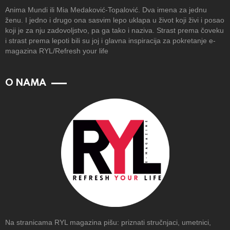
Anima Mundi ili Mia Medaković-Topalović. Dva imena za jednu
ženu. I jedno i drugo ona sasvim lepo uklapa u život koji živi i posao
koji je za nju zadovoljstvo, pa ga tako i naziva. Strast prema čoveku
i strast prema lepoti bili su joj i glavna inspiracija za pokretanje e-
magazina RYL/Refresh your life
O NAMA
Na stranicama RYL magazina pišu: priznati stručnjaci, umetnici,