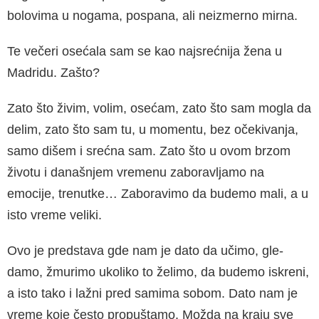
bolovima u nogama, pospana, ali neiz­merno mirna.
Te večeri osećala sam se kao najsrećnija žena u
Madridu. Zašto?
Zato što živim, volim, osećam, zato što sam mo­gla da
delim, zato što sam tu, u momentu, bez očekivanja,
samo dišem i srećna sam. Zato što u ovom brzom
životu i današnjem vremenu za­boravljamo na
emocije, trenutke… Zaboravimo da budemo mali, a u
isto vreme veliki.
Ovo je predstava gde nam je dato da učimo, gle­
damo, žmurimo ukoliko to želimo, da budemo iskreni,
a isto tako i lažni pred samima sobom. Dato nam je
vreme koje često propuštamo. Mož­da na kraju sve