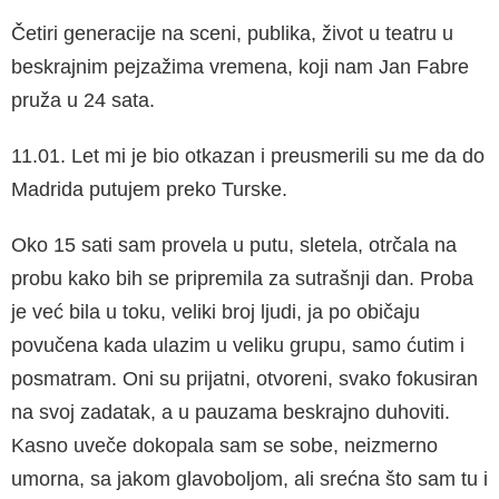
Četiri generacije na sceni, publika, život u teatru u
beskrajnim pejzažima vremena, koji nam Jan Fabre
pruža u 24 sata.
11.01. Let mi je bio otkazan i preusmerili su me da do
Madrida putujem preko Turske.
Oko 15 sati sam provela u putu, sletela, otrčala na
probu kako bih se pripremila za sutrašnji dan. Proba
je već bila u toku, veliki broj ljudi, ja po običaju
povučena kada ulazim u veliku grupu, samo ćutim i
posmatram. Oni su prijatni, otvo­reni, svako fokusiran
na svoj zadatak, a u pau­zama beskrajno duhoviti.
Kasno uveče dokopala sam se sobe, neizmerno
umorna, sa jakom gla­voboljom, ali srećna što sam tu i