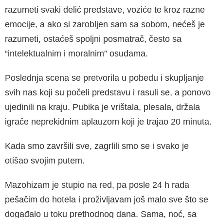
razumeti svaki delić predstave, voziće te kroz razne
emocije, a ako si zarobljen sam sa sobom, nećeš je
razumeti, ostaćeš spoljni posmatrač, često sa
“intelektu­alnim i moralnim” osudama.
Poslednja scena se pretvorila u pobedu i sku­pljanje
svih nas koji su počeli predstavu i rasuli se, a ponovo
ujedinili na kraju. Pubika je vrišta­la, plesala, držala
igrače neprekidnim aplauzom koji je trajao 20 minuta.
Kada smo završili sve, zagrlili smo se i svako je
otišao svojim putem.
Mazohizam je stupio na red, pa posle 24 h rada
pešačim do hotela i proživljavam još malo sve što se
događalo u toku prethodnog dana. Sama, noć, sa