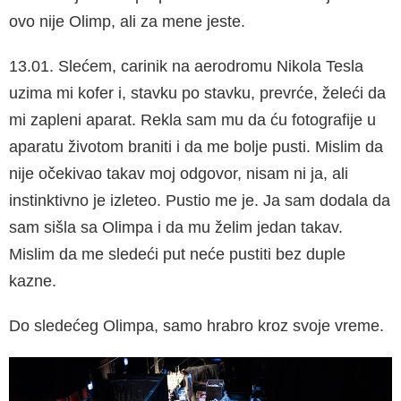
ovo nije Olimp, ali za mene jeste.
13.01. Slećem, carinik na aerodromu Nikola Te­sla
uzima mi kofer i, stavku po stavku, prevrće, želeći da
mi zapleni aparat. Rekla sam mu da ću fotografije u
aparatu životom braniti i da me bolje pusti. Mislim da
nije očekivao takav moj odgovor, nisam ni ja, ali
instinktivno je izleteo. Pustio me je. Ja sam dodala da
sam sišla sa Olimpa i da mu želim jedan takav.
Mislim da me sledeći put neće pustiti bez duple
kazne.
Do sledećeg Olimpa, samo hrabro kroz svoje vreme.