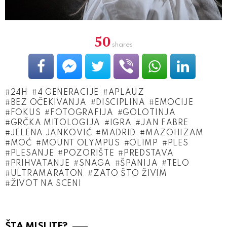
50
shares
24H
4 GENERACIJE
APLAUZ
BEZ OČEKIVANJA
DISCIPLINA
EMOCIJE
FOKUS
FOTOGRAFIJA
GOLOTINJA
GRČKA MITOLOGIJA
IGRA
JAN FABRE
JELENA JANKOVIĆ
MADRID
MAZOHIZAM
MOĆ
MOUNT OLYMPUS
OLIMP
PLES
PLESANJE
POZORIŠTE
PREDSTAVA
PRIHVATANJE
SNAGA
ŠPANIJA
TELO
ULTRAMARATON
ZATO ŠTO ŽIVIM
ŽIVOT NA SCENI
ŠTA MISLITE?