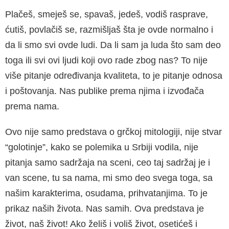
Plačeš, smeješ se, spavaš, jedeš, vodiš rasprave,
ćutiš, povlačiš se, razmišljaš šta je ovde normal­no i
da li smo svi ovde ludi. Da li sam ja luda što sam deo
toga ili svi ovi ljudi koji ovo rade zbog nas? To nije
više pitanje određivanja kvaliteta, to je pitanje odnosa
i poštovanja. Nas publike pre­ma njima i izvođača
prema nama.
Ovo nije samo predstava o grčkoj mitologiji, nije stvar
“golotinje”, kako se polemika u Srbiji vo­dila, nije
pitanja samo sadržaja na sceni, ceo taj sadržaj je i
van scene, tu sa nama, mi smo deo svega toga, sa
našim karakterima, osuda­ma, prihvatanjima. To je
prikaz naših života. Nas samih. Ova predstava je
život, naš život! Ako že­liš i voliš život, osetićeš i