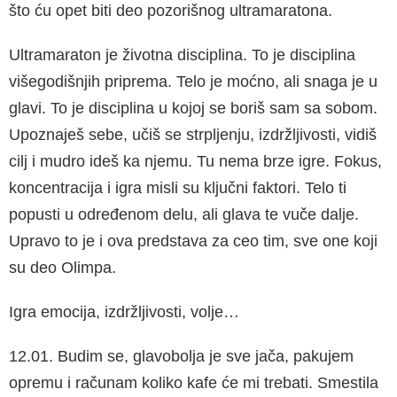
što ću opet biti deo pozorišnog ultramaratona.
Ultramaraton je životna disciplina. To je disci­plina
višegodišnjih priprema. Telo je moćno, ali snaga je u
glavi. To je disciplina u kojoj se boriš sam sa sobom.
Upoznaješ sebe, učiš se strplje­nju, izdržljivosti, vidiš
cilj i mudro ideš ka njemu. Tu nema brze igre. Fokus,
koncentracija i igra misli su ključni faktori. Telo ti
popusti u odre­đenom delu, ali glava te vuče dalje.
Upravo to je i ova predstava za ceo tim, sve one koji
su deo Olimpa.
Igra emocija, izdržljivosti, volje…
12.01. Budim se, glavobolja je sve jača, paku­jem
opremu i računam koliko kafe će mi treba­ti. Smestila