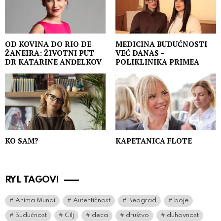
OD KOVINA DO RIO DE
MEDICINA BUDUĆNOSTI
ŽANEIRA: ŽIVOTNI PUT
VEĆ DANAS –
DR KATARINE ANĐELKOV
POLIKLINIKA PRIMEA
KO SAM?
KAPETANICA FLOTE
RYL TAGOVI
Anima Mundi
Autentičnost
Beograd
boje
Budućnost
Cilj
deca
društvo
duhovnost