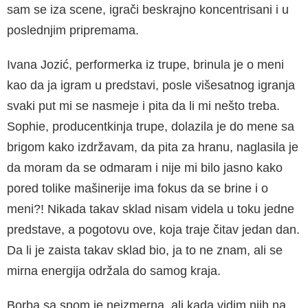
sam se iza scene, igrači beskrajno koncentrisani i u
poslednjim pripremama.
Ivana Jozić, performerka iz trupe, brinula je o meni
kao da ja igram u predstavi, posle višesat­nog igranja
svaki put mi se nasmeje i pita da li mi nešto treba.
Sophie, producentkinja trupe, dolazila je do mene sa
brigom kako izdržavam, da pita za hranu, naglasila je
da moram da se odmaram i nije mi bilo jasno kako
pored toli­ke mašinerije ima fokus da se brine i o
meni?! Nikada takav sklad nisam videla u toku jedne
predstave, a pogotovu ove, koja traje čitav jedan dan.
Da li je zaista takav sklad bio, ja to ne znam, ali se
mirna energija održala do samog kraja.
Borba sa snom je neizmerna, ali kada vidim njih na