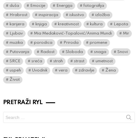
duša
Emocije
Energija
fotografija
Hrabrost
inspiracija
iskustvo
izložba
karijera
knjiga
kreativnost
kultura
Lepota
Ljubav
Mia Medaković-Topalović/Anima Mundi
Mir
muzika
porodica
Priroda
promene
Putovanja
Radost
Sloboda
snaga
Snovi
SRCE
sreća
strah
strast
umetnost
uspeh
Uvodnik
vera
zdravlje
Žena
Život
PRETRAŽI RYL
Search
for: