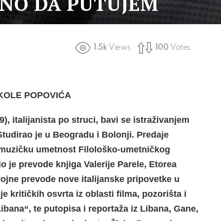
ANO DA PUTUJEM
1.5k
Views
100
Votes
IKOLE POPOVIĆA
9)
,
italijanista po struci, bavi se istraživanjem
Studirao je u Beogradu i Bolonji. Predaje
za muzičku umetnost Filološko-umetničkog
o je prevode knjiga Valerije Parele, Etorea
rojne prevode nove italijanske pripovetke u
 kritičkih osvrta iz oblasti filma, pozorišta i
Libana“, te putopisa i reportaža iz Libana, Gane,