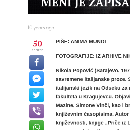
MENI JE ZAPIS
10 years ago
50
PIŠE: ANIMA MUNDI
shares
FOTOGRAFIJE: IZ ARHIVE N
Nikola Popović (Sarajevo, 197
savremene italijanske proze. 
italijanski jezik na Odseku 
fakulteta u Kragujevcu. Objavi
Mazine, Simone Vinči, kao i b
književnim časopisima. Autor je
književnosti, knjige „Priče iz 